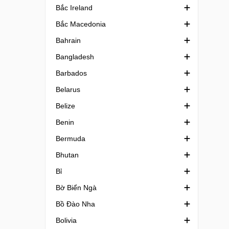
Bắc Ireland
League Cup England
Regionalliga Austria
Primera C
First League Armenia
Ngoại hạng Azerbaijan
Central Youth League
Bắc Macedonia
League One England
Primera D
Birinci Dasta
VĐQG Ba Lan
Championship Northern Ireland
Bahrain
League Two England
Giải hạng nhì Argentina
Cup Poland
Charity Shield
VĐQG Bắc Macedonia
Bangladesh
National League England
Super Copa Argentina
Ekstraliga Women
Irish Cup
Cup North Macedonia
Cúp Nhà vua Bahrain
Barbados
National League Cup
Super Copa International
I Liga
League Cup Northern Ireland
Second League North Macedonia
Ngoại hạng Bahrain
Ngoại hạng Bangladesh
Belarus
National League N / S England
Torneo Federal A Argentina
II Liga
VĐQG Bắc Ireland
Siêu Cúp Bahrain
Federation Cup Bangladesh
Ngoại hạng Barbados
Belize
Non League Div One
Torneo Promocional Amateur
III Liga
Premier Intermediate League
Federation Cup Bahrain
Giải Bóng đá hạng Nhất Belarus
Benin
Non League Premier
Torneo Proyeccion
Super Cup Poland
Premiership Women
Cúp Bóng đá Belarus
Ngoại hạng Belize
Bermuda
Ngoại hạng Anh
Trofeo de Campeones
Ngoại hạng Belarus, Vysshaya Liga
Ngoại hạng Benin
Bhutan
Professional Development League
2. Division Belarus
Ngoại hạng Bermuda
Bỉ
U18 Premier League
Siêu Cúp Belarus
Ngoại hạng Bhutan
Bờ Biển Ngà
Women’s FA Community Shield
Reserve League Belarus
Super League Bhutan
Giải hạng Nhì Bỉ
Bồ Đào Nha
Women's FA Cup
Cúp Bóng đá Bỉ
VĐQG Bờ Biển Ngà
Bolivia
Women's Super League
First Amateur Division
1a Divisao Women