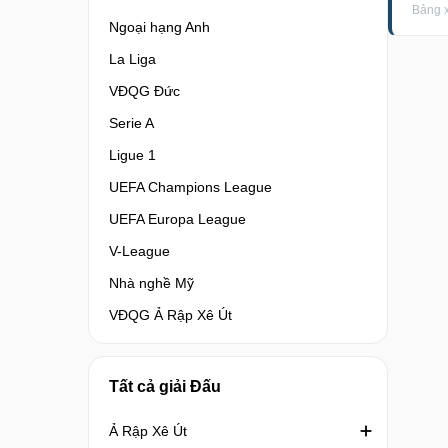
Bảng x
Ngoại hạng Anh
La Liga
VĐQG Đức
Serie A
Ligue 1
UEFA Champions League
UEFA Europa League
V-League
Nhà nghề Mỹ
VĐQG Ả Rập Xê Út
Tất cả giải Đấu
Ả Rập Xê Út