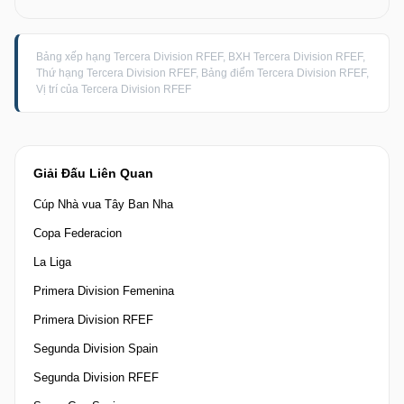
Bảng xếp hạng Tercera Division RFEF, BXH Tercera Division RFEF,
Thứ hạng Tercera Division RFEF, Bảng điểm Tercera Division RFEF,
Vị trí của Tercera Division RFEF
Giải Đấu Liên Quan
Cúp Nhà vua Tây Ban Nha
Copa Federacion
La Liga
Primera Division Femenina
Primera Division RFEF
Segunda Division Spain
Segunda Division RFEF