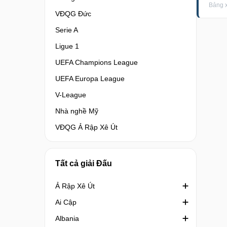
Bảng x
VĐQG Đức
Serie A
Ligue 1
UEFA Champions League
UEFA Europa League
V-League
Nhà nghề Mỹ
VĐQG Ả Rập Xê Út
Tất cả giải Đấu
Ả Rập Xê Út
Ai Cập
Crown Prince Cup Saudi Arabia
Albania
Division 1 Saudi Arabia
Cúp quốc gia Ai Cập