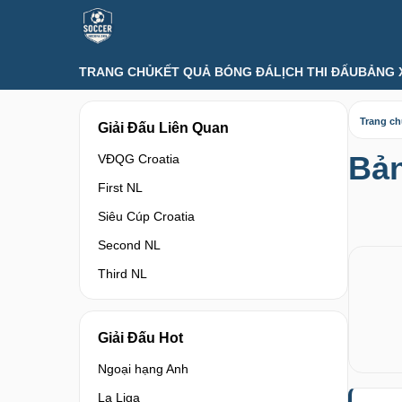
TRANG CHỦ
KẾT QUẢ BÓNG ĐÁ
LỊCH THI ĐẤU
BẢNG 
Trang c
Giải Đấu Liên Quan
Bản
VĐQG Croatia
First NL
Siêu Cúp Croatia
Second NL
Third NL
Giải Đấu Hot
Ngoại hạng Anh
La Liga