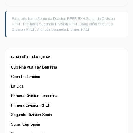
Bảng xếp hạng Segunda Division RFEF, BXH Segunda Division
RFEF, Thứ hạng Segunda Division RFEF, Bảng điểm Segunda
Division RFEF, Vị trí của Segunda Division RFEF
Giải Đấu Liên Quan
Cúp Nhà vua Tây Ban Nha
Copa Federacion
La Liga
Primera Division Femenina
Primera Division RFEF
Segunda Division Spain
Super Cup Spain