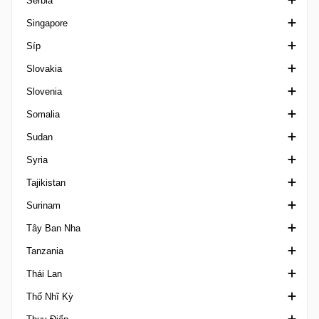
Serbia
CAC Games
Liga III
Super Cup San Marino
Championship Scotland
Ligue 1 Senegal
Singapore
Campeones Cup
Supercupa
Highland / Lowland
Cup Serbia
Síp
Caribbean Cup
League Cup Scotland
Prva Liga
Cup Singapore
Slovakia
Giao hữu câu lạc bộ
League One Scotland
VĐQG Serbia
VĐQG Singapore
Hạng nhất Síp
Slovenia
China Cup
Ngoại hạng Scotland
Srpska Liga
League Cup Singapore
Hạng nhì Síp
VĐQG Slovakia
Somalia
Club Friendlies Women
League Two Scotland
Hạng ba Síp
2. liga Slovakia
1. SNL
Sudan
CONMEBOL/UEFA Finalissima
Scottish Cup
Siêu Cup Síp
3. liga Slovakia
2. SNL
hạng Nhất Somalia
Syria
COTIF Tournament
SWF Scottish Cup
Cup Cyprus
Cup Slovakia
3. SNL
Ngoại hạng Sudan
Tajikistan
Emirates Cup
SWPL Cup
I Liga Women
Cup Slovenia
Ngoại hạng Syria
Surinam
FIFA Confederations Cup
VĐQG Tajikistan
Tây Ban Nha
FIFA U17 Women's World Cup
Suriname Major League
Tanzania
Giao hữu
Cúp Nhà vua Tây Ban Nha
Thái Lan
FIFA U20 Women's World Cup
Copa Federacion
Ligi kuu Bara
Thổ Nhĩ Kỳ
Friendlies Women
La Liga
FA Cup Thailand