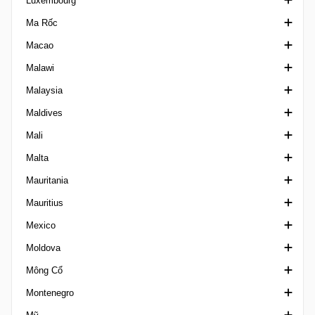
Luxembourg
Paraense B2
VĐQG Lithuania
Ma Rốc
Paraense U20
1 Lyga
VĐQG Luxembourg
Macao
Paraibano 1
Siêu Cúp Lithuania
Cup Luxembourg
VĐQG Ma Rốc
Malawi
Paraibano 2 Brazil
Cup Lithuania
Botola 2
VĐQG Macao
Malaysia
Paraibano U20
Cup Morocco
VĐQG Malawi
Maldives
Paranaense 1
FA Cup Malaysia
Mali
Paranaense 2
Malaysia Cup
VĐQG Maldives
Malta
Paranaense 3
Hạng nhất Malaysia
Ngoại hạng Mali
Mauritania
Paranaense U20
MFL Cup
Challenge Cup Malta
Mauritius
Paulista A1
Super League Malaysia
Challenge League Malta
VĐQG Mauritania
Mexico
Paulista A2
Ngoại hạng Malta
Mauritian League
Moldova
Paulista A3
FA Trophy Malta
Copa MX
Mông Cổ
Paulista A4
Super Cup Malta
Copa por Mexico
Cupa Moldova
Montenegro
Paulista Série B
VĐQG Mexico
VĐQG Moldova
Ngoại hạng Mông Cổ