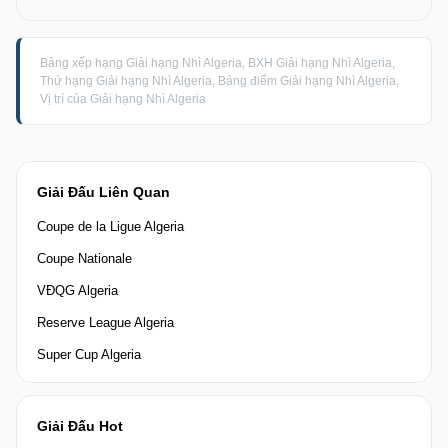
Bảng xếp hạng Giải hạng Nhì Algeria, BXH Giải hạng Nhì Algeria,
Thứ hạng Giải hạng Nhì Algeria, Bảng điểm Giải hạng Nhì Algeria,
Vị trí của Giải hạng Nhì Algeria
Giải Đấu Liên Quan
Coupe de la Ligue Algeria
Coupe Nationale
VĐQG Algeria
Reserve League Algeria
Super Cup Algeria
Giải Đấu Hot