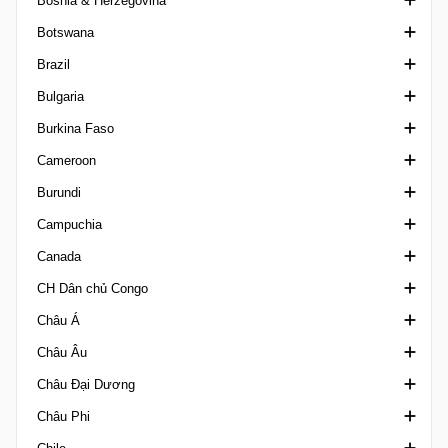
Bosnia & Herzegovina
WSL 2
First Division A
Campeonato de Portugal Prio
Cúp bóng đá Bolivia
Botswana
VĐQG Bỉ
Juniores U19
Giải hạng nhất Bolivia
Ngoại hạng Bosnia và Herzegovina
Brazil
Provincial
Liga 3 Portugal
Nacional B Bolivia
Cúp bóng đá Bosna và Hercegovina
Ngoại hạng Botswana
Bulgaria
Second Amateur Division
VĐQG Bồ Đào Nha
Torneo Amistoso de Verano
Premijer Liga
Acreano
Burkina Faso
Super Cup Belgium
Liga Revelacao U23
Alagoano 1
Cúp Bóng đá Bulgaria
Cameroon
Super League Belgium
Siêu Cúp Bồ Đào Nha
Alagoano 2
Hạng Nhất Bulgaria
Ligue 1 Burkina Faso
Burundi
Third Amateur Division
Segunda Liga
Alagoano U20
Hạng Nhì Bulgaria
VĐQG Cameroon
Campuchia
Taca da Liga
Amapaense Brazil
Hạng Ba Bulgaria
Siêu Cúp Cameroon
Ligue A
Canada
Taca de Portugal
Amazonense 1
Super Cup Bulgaria
Elite Two
Ngoại hạng Campuchia
CH Dân chủ Congo
Taca Revelacao U23
Amazonense 2
Hun Sen Cup
Ngoại hạng Canada
Châu Á
Baiano 1
Canadian Championship
Ligue 1 Congo DR
Châu Âu
Baiano 2
Canadian Soccer League
AFC Challenge Cup
Châu Đại Dương
Baiano U20
League 1 Ontario
AFC Challenge League
U20 Elite League
Châu Phi
Brasileiro de Aspirantes
Northern Super League
AFC Champions League Elite
UEFA Champions League
OFC Champions League