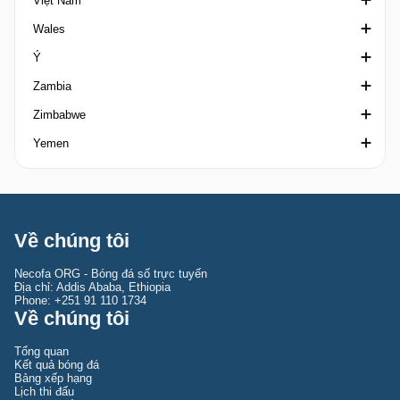
Việt Nam
Qatar-UAE Super Cup
FQPL 3 Metro
Siêu Cúp Ukraina
Segunda Division Uruguay
Pro League Uzbekistan
VĐQG Venezuela
Wales
SAFF Championship
New South Wales NPL
Persha Liga
Super Copa Uruguay
VĐQG Uzbekistan
Copa Venezuela
Siêu Cúp Việt Nam
Ý
SheBelieves Cup
NNSW League 1
U19 League
Super Cup Uzbekistan
Segunda Division Venezuela
V-League
FAW Championship
Zambia
South American Youth Games
Northern NSW NPL
U21 League
Supercopa Venezuela
Hạng nhất Quốc gia
Ngoại hạng xứ Wales
Campionato Primavera 1
Zimbabwe
Southeast Asian Games
Northern Territory Premier League
Cup Quốc Gia Việt Nam
League Cup Wales
Campionato Primavera 2
Ngoại hạng Zambia
Yemen
The Atlantic Cup
NSW League One
Welsh Cup
Coppa Italia
Ngoại hạng Zimbabwe
Tipsport Malta Cup
Queensland NPL
Coppa Italia Primavera
Yemeni League
Tournoi Maurice Revello
Queensland Premier League
Coppa Italia Serie C
U20 Arab Championship
South Australia NPL Australia
Coppa Italia Serie D
Về chúng tôi
UAE-Qatar Super Shield
South Australia State League 1
Coppa Italia Women
Necofa ORG - Bóng đá số trực tuyến
UEFA/CONMEBOL Club Challenge
Tasmania Northern Championship
Serie A
Địa chỉ: Addis Ababa, Ethiopia
Phone: +251 91 110 1734
Về chúng tôi
WAFF Championship U23
Tasmania NPL
Serie A Women
Women's International Champions Cup
Tasmania Southern Championship
Serie B
Tổng quan
Kết quả bóng đá
Women's Olympic Qualifying Asia
Victoria NPL
Serie C
Bảng xếp hạng
Lịch thi đấu