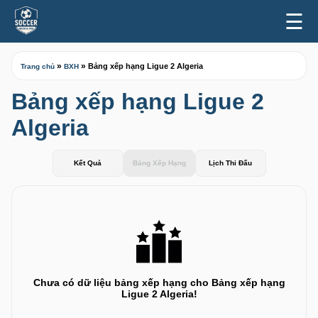
☰
»
»
Bảng xếp hạng Ligue 2 Algeria
Trang chủ
BXH
Bảng xếp hạng Ligue 2
Algeria
Kết Quả
Bảng Xếp Hạng
Lịch Thi Đấu
Chưa có dữ liệu bảng xếp hạng cho Bảng xếp hạng
Ligue 2 Algeria!