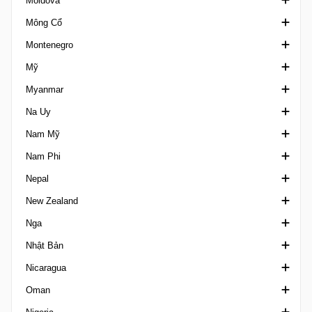
Moldova
Paulista A3
FA Trophy Malta
Copa MX
Mông Cổ
Paulista A4
Super Cup Malta
Copa por Mexico
Cupa Moldova
Montenegro
Paulista Série B
VĐQG Mexico
VĐQG Moldova
Ngoại hạng Mông Cổ
Mỹ
Paulista U20
Liga de Expansion MX
Liga 1 Moldova
Siêu Cúp Mông Cổ
VĐQG Montenegro
Myanmar
Pernambucano 1
Liga MX Femenil
Cup Montenegro
Nhà nghề Mỹ
Na Uy
Pernambucano 2
Liga Premier Serie A
Second League Montenegro
MLS All-Star
VĐQG Myanmar
Nam Mỹ
Pernambucano 3
Liga Premier Serie B
MLS Next Pro
1. Division Norway
Nam Phi
Pernambucano U20
Supercopa MX
NASL
1. Division Women
CONMEBOL Copa America
Nepal
Piauiense
U20 League
NISA
2. Division Norway
CONMEBOL Copa America Femenina
1st Division South Africa
New Zealand
Potiguar 1
U23 League
NPSL
VĐQG Na Uy
CONMEBOL Libertadores
8 Cup
A Division
Nga
Potiguar 2
NWSL
3. Division Norway
CONMEBOL Libertadores Femenina
Cup South Africa
VĐQG New Zealand
Nhật Bản
Potiguar U20
NWSL Challenge Cup
Nasjonal U19 Champions League
CONMEBOL Libertadores U20
Diski Challenge
Chatham Cup
Ngoại hạng Crimea
Nicaragua
Primeira Liga Brazil
NWSL Fall Series
NM Cupen
CONMEBOL Pre-Olympic Tournament
Diski Shield
Premiership New Zealand
Cup Russia
Cúp Hoàng đế Nhật Bản
Oman
Recopa Catarinense
NWSL x Liga MXF Summer Cup
Super Cup Norway
CONMEBOL Recopa
Ngoại hạng Nam Phi
Ngoại hạng Nga
J-League Cup
hạng Nhất Nicaragua