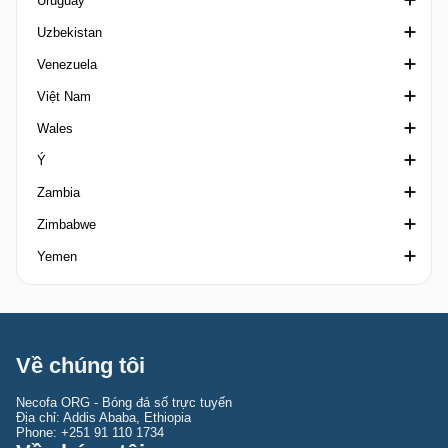
Uruguay
Pan American Games
Pro League United Arab Emirates
A-League Nữ
Cup Ukraine
Uzbekistan
Premier League Asia Trophy
Super Cup United Arab Emirates
Capital Territory NPL
Druha Liga
VĐQG Uruguay
Venezuela
Premier League International Cup
Capital Territory NPL 2
Ngoại hạng Ukraina
Copa Uruguay
Cup Uzbekistan
Việt Nam
Qatar-UAE Super Cup
FQPL 3 Metro
Siêu Cúp Ukraina
Segunda Division Uruguay
Pro League Uzbekistan
VĐQG Venezuela
Wales
SAFF Championship
New South Wales NPL
Persha Liga
Super Copa Uruguay
VĐQG Uzbekistan
Copa Venezuela
Siêu Cúp Việt Nam
Ý
SheBelieves Cup
NNSW League 1
U19 League
Super Cup Uzbekistan
Segunda Division Venezuela
V-League
FAW Championship
Zambia
South American Youth Games
Northern NSW NPL
U21 League
Supercopa Venezuela
Hạng nhất Quốc gia
Ngoại hạng xứ Wales
Campionato Primavera 1
Zimbabwe
Southeast Asian Games
Northern Territory Premier League
Cup Quốc Gia Việt Nam
League Cup Wales
Campionato Primavera 2
Ngoại hạng Zambia
Yemen
The Atlantic Cup
NSW League One
Welsh Cup
Coppa Italia
Ngoại hạng Zimbabwe
Tipsport Malta Cup
Queensland NPL
Coppa Italia Primavera
Yemeni League
Tournoi Maurice Revello
Queensland Premier League
Coppa Italia Serie C
U20 Arab Championship
South Australia NPL Australia
Coppa Italia Serie D
Về chúng tôi
UAE-Qatar Super Shield
South Australia State League 1
Coppa Italia Women
Necofa ORG - Bóng đá số trực tuyến
UEFA/CONMEBOL Club Challenge
Tasmania Northern Championship
Serie A
Địa chỉ: Addis Ababa, Ethiopia
Phone: +251 91 110 1734