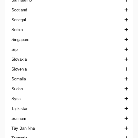
San Marino
Ykkoscup Finland
National 3
Second Division
Logmanssteypid
Arab Club Champions Cup
VĐQG Romania
VĐQG Rwanda
Scotland
Ykkosliiga
Premiere Ligue
Stars League
Arab Cup
Liga 1 Feminin
VĐQG San Marino
Senegal
Trophée des Champions
Cúp bóng đá châu Phi
Liga II
Coppa Titano
Challenge Cup Scotland
Serbia
CAC Games
Liga III
Super Cup San Marino
Championship Scotland
Ligue 1 Senegal
Singapore
Campeones Cup
Supercupa
Highland / Lowland
Cup Serbia
Síp
Caribbean Cup
League Cup Scotland
Prva Liga
Cup Singapore
Slovakia
Giao hữu câu lạc bộ
League One Scotland
VĐQG Serbia
VĐQG Singapore
Hạng nhất Síp
Slovenia
China Cup
Ngoại hạng Scotland
Srpska Liga
League Cup Singapore
Hạng nhì Síp
VĐQG Slovakia
Somalia
Club Friendlies Women
League Two Scotland
Hạng ba Síp
2. liga Slovakia
1. SNL
Sudan
CONMEBOL/UEFA Finalissima
Scottish Cup
Siêu Cup Síp
3. liga Slovakia
2. SNL
hạng Nhất Somalia
Syria
COTIF Tournament
SWF Scottish Cup
Cup Cyprus
Cup Slovakia
3. SNL
Ngoại hạng Sudan
Tajikistan
Emirates Cup
SWPL Cup
I Liga Women
Cup Slovenia
Ngoại hạng Syria
Surinam
FIFA Confederations Cup
VĐQG Tajikistan
Tây Ban Nha
FIFA U17 Women's World Cup
Suriname Major League