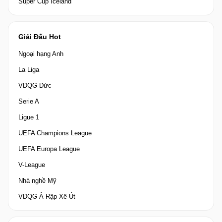
Super Cup Iceland
Giải Đấu Hot
Ngoại hạng Anh
La Liga
VĐQG Đức
Serie A
Ligue 1
UEFA Champions League
UEFA Europa League
V-League
Nhà nghề Mỹ
VĐQG Ả Rập Xê Út