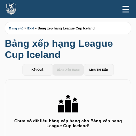
☰
»
»
Bảng xếp hạng League Cup Iceland
Trang chủ
BXH
Bảng xếp hạng League
Cup Iceland
Kết Quả
Bảng Xếp Hạng
Lịch Thi Đấu
Chưa có dữ liệu bảng xếp hạng cho Bảng xếp hạng
League Cup Iceland!