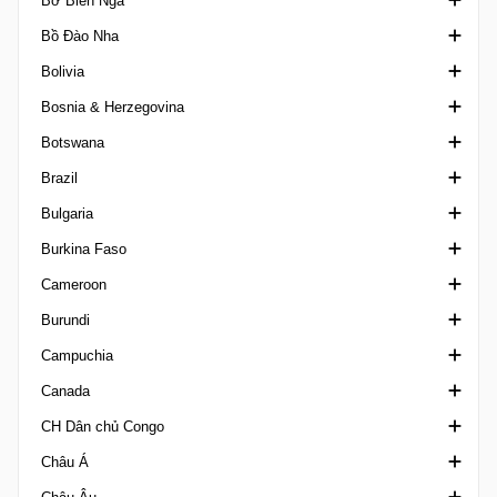
Bờ Biển Ngà
Women’s FA Community Shield
Reserve League Belarus
Super League Bhutan
Giải hạng Nhì Bỉ
Bồ Đào Nha
Women's FA Cup
Cúp Bóng đá Bỉ
VĐQG Bờ Biển Ngà
Bolivia
Women's Super League
First Amateur Division
1a Divisao Women
Bosnia & Herzegovina
WSL 2
First Division A
Campeonato de Portugal Prio
Cúp bóng đá Bolivia
Botswana
VĐQG Bỉ
Juniores U19
Giải hạng nhất Bolivia
Ngoại hạng Bosnia và Herzegovina
Brazil
Provincial
Liga 3 Portugal
Nacional B Bolivia
Cúp bóng đá Bosna và Hercegovina
Ngoại hạng Botswana
Bulgaria
Second Amateur Division
VĐQG Bồ Đào Nha
Torneo Amistoso de Verano
Premijer Liga
Acreano
Burkina Faso
Super Cup Belgium
Liga Revelacao U23
Alagoano 1
Cúp Bóng đá Bulgaria
Cameroon
Super League Belgium
Siêu Cúp Bồ Đào Nha
Alagoano 2
Hạng Nhất Bulgaria
Ligue 1 Burkina Faso
Burundi
Third Amateur Division
Segunda Liga
Alagoano U20
Hạng Nhì Bulgaria
VĐQG Cameroon
Campuchia
Taca da Liga
Amapaense Brazil
Hạng Ba Bulgaria
Siêu Cúp Cameroon
Ligue A
Canada
Taca de Portugal
Amazonense 1
Super Cup Bulgaria
Elite Two
Ngoại hạng Campuchia
CH Dân chủ Congo
Taca Revelacao U23
Amazonense 2
Hun Sen Cup
Ngoại hạng Canada
Châu Á
Baiano 1
Canadian Championship
Ligue 1 Congo DR