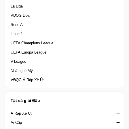
La Liga
VĐQG Đức
Serie A
Ligue 1
UEFA Champions League
UEFA Europa League
V-League
Nhà nghề Mỹ
VĐQG Ả Rập Xê Út
Tất cả giải Đấu
Ả Rập Xê Út
Ai Cập
Crown Prince Cup Saudi Arabia