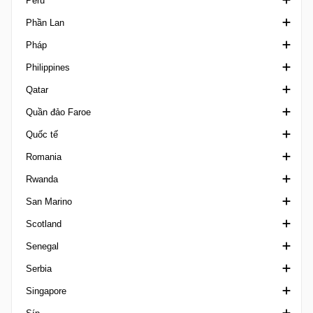
Peru
VĐQG Brazil
USL League Two
Youth Championship
WE League
Copa Paraguay
Phần Lan
hạng nhì Brazil
USL Super League
VĐQG Paraguay
Copa Bicentenario
Pháp
hạng 3 Brazil
USL W League
Division Intermedia
Copa Inca
Kakkonen
Philippines
hạng 4 Brazil
WPSL
Supercopa Paraguay
Hạng Nhất Peru
Kakkosen Cup
Cúp Quốc gia Pháp
Qatar
Sergipano U20
Hạng 2 Peru
Kansallinen Liiga
Cúp Liên đoàn Pháp
Copa Paulino Alcantara
Quần đảo Faroe
Siêu Cúp Brazil
Copa Peru
League Cup Finland
Ligue 1
PFL
Emir Cup Qatar
Quốc tế
Sul-Matogrossense
Supercopa Peru
VĐQG Phần Lan
Ligue 2 France
Qatar Cup
1. Deild Faroe Islands
Romania
Tocantinense
Suomen Cup
National 1
VĐQG Qatar
Ngoại hạng Faroe
Cúp Vô địch Châu Á
Rwanda
Ykkonen
National 2
QFA Cup
Siêu Cúp Faroe
Algarve Cup
Cupa Romaniei
San Marino
Ykkoscup Finland
National 3
Second Division
Logmanssteypid
Arab Club Champions Cup
VĐQG Romania
VĐQG Rwanda
Scotland
Ykkosliiga
Premiere Ligue
Stars League
Arab Cup
Liga 1 Feminin
VĐQG San Marino
Senegal
Trophée des Champions
Cúp bóng đá châu Phi
Liga II
Coppa Titano
Challenge Cup Scotland
Serbia
CAC Games
Liga III
Super Cup San Marino
Championship Scotland
Ligue 1 Senegal
Singapore
Campeones Cup
Supercupa
Highland / Lowland
Cup Serbia