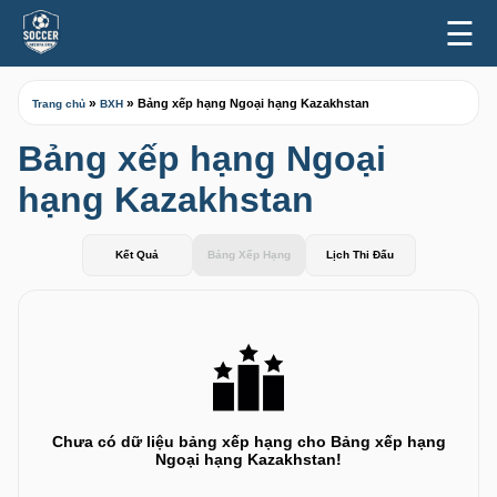
☰
»
»
Bảng xếp hạng Ngoại hạng Kazakhstan
Trang chủ
BXH
Bảng xếp hạng Ngoại
hạng Kazakhstan
Kết Quả
Bảng Xếp Hạng
Lịch Thi Đấu
Chưa có dữ liệu bảng xếp hạng cho Bảng xếp hạng
Ngoại hạng Kazakhstan!