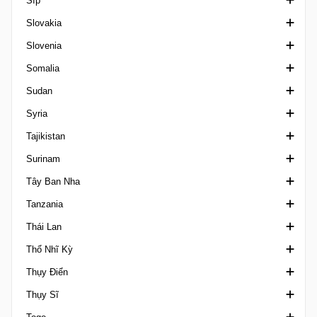
Síp
Caribbean Cup
League Cup Scotland
Prva Liga
Cup Singapore
Slovakia
Giao hữu câu lạc bộ
League One Scotland
VĐQG Serbia
VĐQG Singapore
Hạng nhất Síp
Slovenia
China Cup
Ngoại hạng Scotland
Srpska Liga
League Cup Singapore
Hạng nhì Síp
VĐQG Slovakia
Somalia
Club Friendlies Women
League Two Scotland
Hạng ba Síp
2. liga Slovakia
1. SNL
Sudan
CONMEBOL/UEFA Finalissima
Scottish Cup
Siêu Cup Síp
3. liga Slovakia
2. SNL
hạng Nhất Somalia
Syria
COTIF Tournament
SWF Scottish Cup
Cup Cyprus
Cup Slovakia
3. SNL
Ngoại hạng Sudan
Tajikistan
Emirates Cup
SWPL Cup
I Liga Women
Cup Slovenia
Ngoại hạng Syria
Surinam
FIFA Confederations Cup
VĐQG Tajikistan
Tây Ban Nha
FIFA U17 Women's World Cup
Suriname Major League
Tanzania
Giao hữu
Cúp Nhà vua Tây Ban Nha
Thái Lan
FIFA U20 Women's World Cup
Copa Federacion
Ligi kuu Bara
Thổ Nhĩ Kỳ
Friendlies Women
La Liga
FA Cup Thailand
Thụy Điển
Gulf Cup of Nations
Primera Division Femenina
League Cup Thailand
1. Lig
Thụy Sĩ
International Champions Cup
Primera Division RFEF
VĐQG Thái Lan
2. Lig
VĐQG Thụy Điển