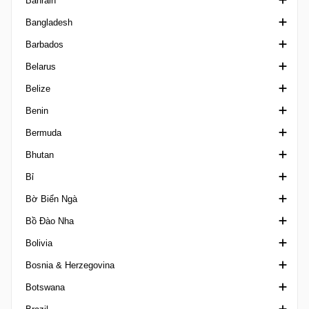
Bahrain
League Two England
Giải hạng nhì Argentina
Cup Poland
Charity Shield
VĐQG Bắc Macedonia
Bangladesh
National League England
Super Copa Argentina
Ekstraliga Women
Irish Cup
Cup North Macedonia
Cúp Nhà vua Bahrain
Barbados
National League Cup
Super Copa International
I Liga
League Cup Northern Ireland
Second League North Macedonia
Ngoại hạng Bahrain
Ngoại hạng Bangladesh
Belarus
National League N / S England
Torneo Federal A Argentina
II Liga
VĐQG Bắc Ireland
Siêu Cúp Bahrain
Federation Cup Bangladesh
Ngoại hạng Barbados
Belize
Non League Div One
Torneo Promocional Amateur
III Liga
Premier Intermediate League
Federation Cup Bahrain
Giải Bóng đá hạng Nhất Belarus
Benin
Non League Premier
Torneo Proyeccion
Super Cup Poland
Premiership Women
Cúp Bóng đá Belarus
Ngoại hạng Belize
Bermuda
Ngoại hạng Anh
Trofeo de Campeones
Ngoại hạng Belarus, Vysshaya Liga
Ngoại hạng Benin
Bhutan
Professional Development League
2. Division Belarus
Ngoại hạng Bermuda
Bỉ
U18 Premier League
Siêu Cúp Belarus
Ngoại hạng Bhutan
Bờ Biển Ngà
Women’s FA Community Shield
Reserve League Belarus
Super League Bhutan
Giải hạng Nhì Bỉ
Bồ Đào Nha
Women's FA Cup
Cúp Bóng đá Bỉ
VĐQG Bờ Biển Ngà
Bolivia
Women's Super League
First Amateur Division
1a Divisao Women
Bosnia & Herzegovina
WSL 2
First Division A
Campeonato de Portugal Prio
Cúp bóng đá Bolivia
Botswana
VĐQG Bỉ
Juniores U19
Giải hạng nhất Bolivia
Ngoại hạng Bosnia và Herzegovina