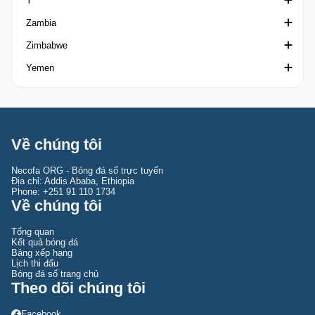
Ý
SheBelieves Cup
NNSW League 1
U19 League
Super Cup Uzbekistan
Segunda Division Venezuela
V-League
FAW Championship
Zambia
South American Youth Games
Northern NSW NPL
U21 League
Supercopa Venezuela
Hạng nhất Quốc gia
Ngoại hạng xứ Wales
Campionato Primavera 1
Zimbabwe
Southeast Asian Games
Northern Territory Premier League
Cup Quốc Gia Việt Nam
League Cup Wales
Campionato Primavera 2
Ngoại hạng Zambia
Yemen
The Atlantic Cup
NSW League One
Welsh Cup
Coppa Italia
Ngoại hạng Zimbabwe
Tipsport Malta Cup
Queensland NPL
Coppa Italia Primavera
Yemeni League
Tournoi Maurice Revello
Queensland Premier League
Coppa Italia Serie C
U20 Arab Championship
South Australia NPL Australia
Coppa Italia Serie D
Về chúng tôi
UAE-Qatar Super Shield
South Australia State League 1
Coppa Italia Women
Necofa ORG - Bóng đá số trực tuyến
UEFA/CONMEBOL Club Challenge
Tasmania Northern Championship
Serie A
Địa chỉ: Addis Ababa, Ethiopia
Phone: +251 91 110 1734
Về chúng tôi
WAFF Championship U23
Tasmania NPL
Serie A Women
Women's International Champions Cup
Tasmania Southern Championship
Serie B
Tổng quan
Kết quả bóng đá
Women's Olympic Qualifying Asia
Victoria NPL
Serie C
Bảng xếp hạng
Lịch thi đấu
Women's Olympic Qualifying CAF
Victoria PL 1
Siêu Cúp Ý
Bóng đá số trang chủ
Theo dõi chúng tôi
Women's WC Qualification Intercontinental Play-offs
Western Australia NPL
Serie D
Facebook