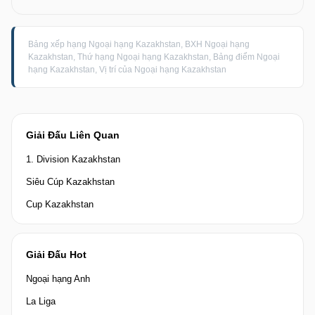
Bảng xếp hạng Ngoại hạng Kazakhstan, BXH Ngoại hạng
Kazakhstan, Thứ hạng Ngoại hạng Kazakhstan, Bảng điểm Ngoại
hạng Kazakhstan, Vị trí của Ngoại hạng Kazakhstan
Giải Đấu Liên Quan
1. Division Kazakhstan
Siêu Cúp Kazakhstan
Cup Kazakhstan
Giải Đấu Hot
Ngoại hạng Anh
La Liga