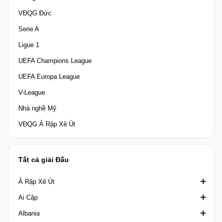
VĐQG Đức
Serie A
Ligue 1
UEFA Champions League
UEFA Europa League
V-League
Nhà nghề Mỹ
VĐQG Ả Rập Xê Út
Tất cả giải Đấu
Ả Rập Xê Út
Ai Cập
Crown Prince Cup Saudi Arabia
Albania
Division 1 Saudi Arabia
Cúp quốc gia Ai Cập