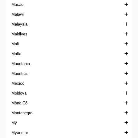
Macao
Paraibano 1
Siêu Cúp Lithuania
Cup Luxembourg
VĐQG Ma Rốc
Malawi
Paraibano 2 Brazil
Cup Lithuania
Botola 2
VĐQG Macao
Malaysia
Paraibano U20
Cup Morocco
VĐQG Malawi
Maldives
Paranaense 1
FA Cup Malaysia
Mali
Paranaense 2
Malaysia Cup
VĐQG Maldives
Malta
Paranaense 3
Hạng nhất Malaysia
Ngoại hạng Mali
Mauritania
Paranaense U20
MFL Cup
Challenge Cup Malta
Mauritius
Paulista A1
Super League Malaysia
Challenge League Malta
VĐQG Mauritania
Mexico
Paulista A2
Ngoại hạng Malta
Mauritian League
Moldova
Paulista A3
FA Trophy Malta
Copa MX
Mông Cổ
Paulista A4
Super Cup Malta
Copa por Mexico
Cupa Moldova
Montenegro
Paulista Série B
VĐQG Mexico
VĐQG Moldova
Ngoại hạng Mông Cổ
Mỹ
Paulista U20
Liga de Expansion MX
Liga 1 Moldova
Siêu Cúp Mông Cổ
VĐQG Montenegro
Myanmar
Pernambucano 1
Liga MX Femenil
Cup Montenegro
Nhà nghề Mỹ