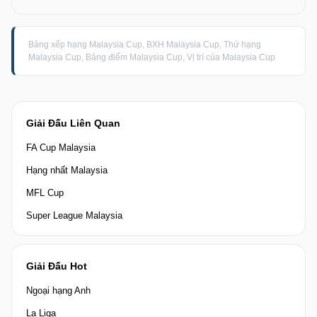
Bảng xếp hạng Malaysia Cup, BXH Malaysia Cup, Thứ hạng
Malaysia Cup, Bảng điểm Malaysia Cup, Vị trí của Malaysia Cup
Giải Đấu Liên Quan
FA Cup Malaysia
Hạng nhất Malaysia
MFL Cup
Super League Malaysia
Giải Đấu Hot
Ngoại hạng Anh
La Liga