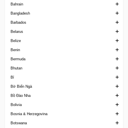
Bahrain
League Two England
Giải hạng nhì Argentina
Cup Poland
Charity Shield
VĐQG Bắc Macedonia
Bangladesh
National League England
Super Copa Argentina
Ekstraliga Women
Irish Cup
Cup North Macedonia
Cúp Nhà vua Bahrain
Barbados
National League Cup
Super Copa International
I Liga
League Cup Northern Ireland
Second League North Macedonia
Ngoại hạng Bahrain
Ngoại hạng Bangladesh
Belarus
National League N / S England
Torneo Federal A Argentina
II Liga
VĐQG Bắc Ireland
Siêu Cúp Bahrain
Federation Cup Bangladesh
Ngoại hạng Barbados
Belize
Non League Div One
Torneo Promocional Amateur
III Liga
Premier Intermediate League
Federation Cup Bahrain
Giải Bóng đá hạng Nhất Belarus
Benin
Non League Premier
Torneo Proyeccion
Super Cup Poland
Premiership Women
Cúp Bóng đá Belarus
Ngoại hạng Belize
Bermuda
Ngoại hạng Anh
Trofeo de Campeones
Ngoại hạng Belarus, Vysshaya Liga
Ngoại hạng Benin
Bhutan
Professional Development League
2. Division Belarus
Ngoại hạng Bermuda
Bỉ
U18 Premier League
Siêu Cúp Belarus
Ngoại hạng Bhutan
Bờ Biển Ngà
Women’s FA Community Shield
Reserve League Belarus
Super League Bhutan
Giải hạng Nhì Bỉ
Bồ Đào Nha
Women's FA Cup
Cúp Bóng đá Bỉ
VĐQG Bờ Biển Ngà
Bolivia
Women's Super League
First Amateur Division
1a Divisao Women
Bosnia & Herzegovina
WSL 2
First Division A
Campeonato de Portugal Prio
Cúp bóng đá Bolivia
Botswana
VĐQG Bỉ
Juniores U19
Giải hạng nhất Bolivia
Ngoại hạng Bosnia và Herzegovina