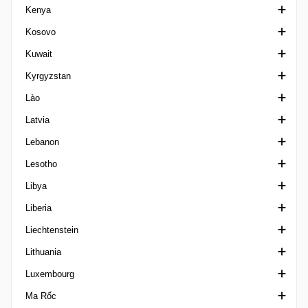
Kenya
Goiano 3
Super Cup Iceland
League Cup Ireland
State Cup
Cup Jordan
1. Division Kazakhstan
Kosovo
Goiano U20
Women's President's Cup
Super Cup Israel
Siêu Cúp Jordan
Ngoại hạng Kazakhstan
Ngoại hạng Kenya
Kuwait
Maranhense 1
Toto Cup Ligat Al
Shield Cup Jordan
Siêu Cúp Kazakhstan
Shield Cup Kenya
Siêu Cup Kosovo
Kyrgyzstan
Maranhense 2
Cup Kazakhstan
Super League Kenya
VĐQG Kosovo
Crown Prince Cup Kuwait
Lào
Matogrossense 1
Cup Kosovo
Division 1 Kuwait
VĐQG Kyrgyzstan
Latvia
Matogrossense 2
VĐQG Kuwait
VĐQG Lào
Lebanon
Mineiro 1
Siêu Cúp Kuwait
1. Liga Latvia
Lesotho
Mineiro 2
Emir Cup Kuwait
Siêu Cúp Latvia
Cup Lebanon
Libya
Mineiro 3
VĐQG Latvia
Ngoại hạng Lebanon
Ngoại hạng Lesotho
Liberia
Mineiro U20
Cup Latvia
Federation Cup Lebanon
Ngoại hạng Libya
Liechtenstein
Paraense A
LFA First Division
Lithuania
Paraense B1
Cup Liechtenstein
Luxembourg
Paraense B2
VĐQG Lithuania
Ma Rốc
Paraense U20
1 Lyga
VĐQG Luxembourg