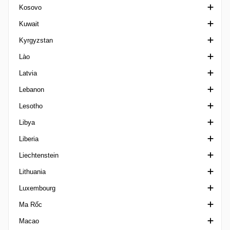
Kosovo
Goiano U20
Women's President's Cup
Super Cup Israel
Siêu Cúp Jordan
Ngoại hạng Kazakhstan
Ngoại hạng Kenya
Kuwait
Maranhense 1
Toto Cup Ligat Al
Shield Cup Jordan
Siêu Cúp Kazakhstan
Shield Cup Kenya
Siêu Cup Kosovo
Kyrgyzstan
Maranhense 2
Cup Kazakhstan
Super League Kenya
VĐQG Kosovo
Crown Prince Cup Kuwait
Lào
Matogrossense 1
Cup Kosovo
Division 1 Kuwait
VĐQG Kyrgyzstan
Latvia
Matogrossense 2
VĐQG Kuwait
VĐQG Lào
Lebanon
Mineiro 1
Siêu Cúp Kuwait
1. Liga Latvia
Lesotho
Mineiro 2
Emir Cup Kuwait
Siêu Cúp Latvia
Cup Lebanon
Libya
Mineiro 3
VĐQG Latvia
Ngoại hạng Lebanon
Ngoại hạng Lesotho
Liberia
Mineiro U20
Cup Latvia
Federation Cup Lebanon
Ngoại hạng Libya
Liechtenstein
Paraense A
LFA First Division
Lithuania
Paraense B1
Cup Liechtenstein
Luxembourg
Paraense B2
VĐQG Lithuania
Ma Rốc
Paraense U20
1 Lyga
VĐQG Luxembourg
Macao
Paraibano 1
Siêu Cúp Lithuania
Cup Luxembourg
VĐQG Ma Rốc