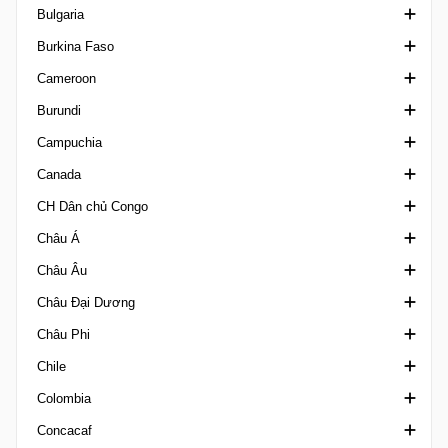
Bulgaria
Second Amateur Division
VĐQG Bồ Đào Nha
Torneo Amistoso de Verano
Premijer Liga
Acreano
Burkina Faso
Super Cup Belgium
Liga Revelacao U23
Alagoano 1
Cúp Bóng đá Bulgaria
Cameroon
Super League Belgium
Siêu Cúp Bồ Đào Nha
Alagoano 2
Hạng Nhất Bulgaria
Ligue 1 Burkina Faso
Burundi
Third Amateur Division
Segunda Liga
Alagoano U20
Hạng Nhì Bulgaria
VĐQG Cameroon
Campuchia
Taca da Liga
Amapaense Brazil
Hạng Ba Bulgaria
Siêu Cúp Cameroon
Ligue A
Canada
Taca de Portugal
Amazonense 1
Super Cup Bulgaria
Elite Two
Ngoại hạng Campuchia
CH Dân chủ Congo
Taca Revelacao U23
Amazonense 2
Hun Sen Cup
Ngoại hạng Canada
Châu Á
Baiano 1
Canadian Championship
Ligue 1 Congo DR
Châu Âu
Baiano 2
Canadian Soccer League
AFC Challenge Cup
Châu Đại Dương
Baiano U20
League 1 Ontario
AFC Challenge League
U20 Elite League
Châu Phi
Brasileiro de Aspirantes
Northern Super League
AFC Champions League Elite
UEFA Champions League
OFC Champions League
Chile
Brasileiro Feminino A1
PCSL
AFC Champions League Two
UEFA Conference League
OFC Nations Cup
Africa Cup of Nations Qualification
Colombia
Brasileiro U17
AFC U17 Asian Cup
UEFA Europa League
OFC U19 Championship
Africa U20 Cup of Nations
Cúp Chile
Concacaf
Brasileiro U20 A
AFC U17 Asian Cup Qualification
UEFA European Championship
Africa U23 Cup of Nations Qualification
Hạng Nhì Chile
Cúp Colombia