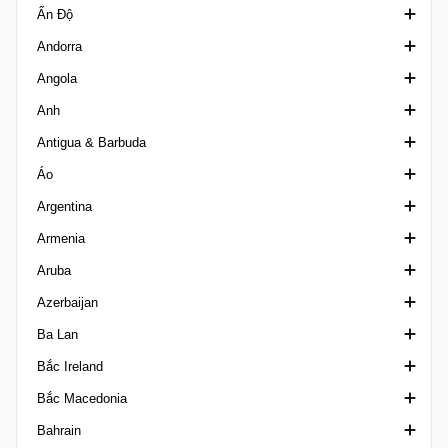
Ấn Độ
VĐQG Ả Rập Xê Út
Ngoại hạng Ai Cập
2nd Division
Coupe de la Ligue Algeria
Andorra
Siêu Cúp Ả Rập Xê Út
Second Division A
Cup Albania
Coupe Nationale
AIFF Super Cup India
Angola
Siêu Cúp Ai Cập
Super Cup Albania
VĐQG Algeria
Calcutta Premier Division
VĐQG Andorra
Anh
VĐQG Albania
Ligue 2 Algeria
I-League
2a Divisio
Girabola
Antigua & Barbuda
Reserve League Algeria
I-League 2 India
Copa Constitucio
Hạng Nhất Anh
Áo
Super Cup Algeria
VĐQG Ấn Độ
Super Cup Andorra
Siêu cúp Anh
VĐQG Antigua & Barbuda
Argentina
Santosh Trophy India
Cúp Liên đoàn
Giải hạng hai Áo
Armenia
FA Cup
VĐQG Áo
Cúp quốc gia Argentina
Aruba
FA Trophy England
Cúp Bóng đá Áo
Cúp Siêu giải đấu
Cup Armenia
Azerbaijan
FA Women's League Cup
Frauenliga
VĐQG Argentina, Torneo Betano
Ngoại hạng Armenia
Division di Honor
Ba Lan
FA Youth Cup
Landesliga
Prim B Metro Argentina
Super Cup Armenia
Cúp Bóng đá Azerbaijan
Bắc Ireland
League Cup England
Regionalliga Austria
Primera C
First League Armenia
Ngoại hạng Azerbaijan
Central Youth League
Bắc Macedonia
League One England
Primera D
Birinci Dasta
VĐQG Ba Lan
Championship Northern Ireland
Bahrain
League Two England
Giải hạng nhì Argentina
Cup Poland
Charity Shield
VĐQG Bắc Macedonia