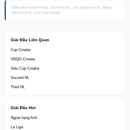
Bảng xếp hạng First NL, BXH First NL, Thứ hạng First NL, Bảng
điểm First NL, Vị trí của First NL
Giải Đấu Liên Quan
Cup Croatia
VĐQG Croatia
Siêu Cúp Croatia
Second NL
Third NL
Giải Đấu Hot
Ngoại hạng Anh
La Liga