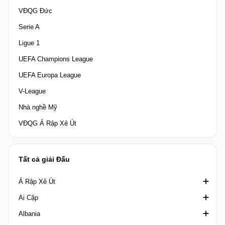
VĐQG Đức
Serie A
Ligue 1
UEFA Champions League
UEFA Europa League
V-League
Nhà nghề Mỹ
VĐQG Ả Rập Xê Út
Tất cả giải Đấu
Ả Rập Xê Út
Ai Cập
Crown Prince Cup Saudi Arabia
Albania
Division 1 Saudi Arabia
Cúp quốc gia Ai Cập