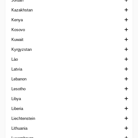
Jordan
Goiano 1
League Cup Iceland
First Division
Ngoại hạng Israel
Ngoại hạng Jamaica
Kazakhstan
Goiano 2
Reykjavik Cup
Ngoại hạng Ireland
Liga Leumit
Ngoại hạng Jordan
Kenya
Goiano 3
Super Cup Iceland
League Cup Ireland
State Cup
Cup Jordan
1. Division Kazakhstan
Kosovo
Goiano U20
Women's President's Cup
Super Cup Israel
Siêu Cúp Jordan
Ngoại hạng Kazakhstan
Ngoại hạng Kenya
Kuwait
Maranhense 1
Toto Cup Ligat Al
Shield Cup Jordan
Siêu Cúp Kazakhstan
Shield Cup Kenya
Siêu Cup Kosovo
Kyrgyzstan
Maranhense 2
Cup Kazakhstan
Super League Kenya
VĐQG Kosovo
Crown Prince Cup Kuwait
Lào
Matogrossense 1
Cup Kosovo
Division 1 Kuwait
VĐQG Kyrgyzstan
Latvia
Matogrossense 2
VĐQG Kuwait
VĐQG Lào
Lebanon
Mineiro 1
Siêu Cúp Kuwait
1. Liga Latvia
Lesotho
Mineiro 2
Emir Cup Kuwait
Siêu Cúp Latvia
Cup Lebanon
Libya
Mineiro 3
VĐQG Latvia
Ngoại hạng Lebanon
Ngoại hạng Lesotho
Liberia
Mineiro U20
Cup Latvia
Federation Cup Lebanon
Ngoại hạng Libya
Liechtenstein
Paraense A
LFA First Division
Lithuania
Paraense B1
Cup Liechtenstein