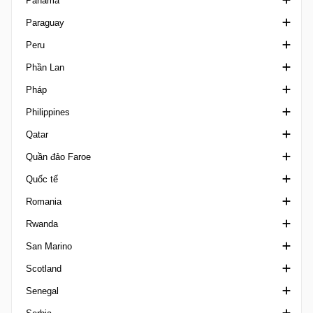
Panama
Sergipano 1
USL Cup
CONMEBOL U20
Second League B
Siêu Cúp Nhật
West Bank Premier League
Paraguay
Sergipano 2
USL League One
CONMEBOL U20 Femenino
Superliga Women
Japan Football League
LPF
Peru
VĐQG Brazil
USL League Two
Youth Championship
WE League
Copa Paraguay
Phần Lan
hạng nhì Brazil
USL Super League
VĐQG Paraguay
Copa Bicentenario
Pháp
hạng 3 Brazil
USL W League
Division Intermedia
Copa Inca
Kakkonen
Philippines
hạng 4 Brazil
WPSL
Supercopa Paraguay
Hạng Nhất Peru
Kakkosen Cup
Cúp Quốc gia Pháp
Qatar
Sergipano U20
Hạng 2 Peru
Kansallinen Liiga
Cúp Liên đoàn Pháp
Copa Paulino Alcantara
Quần đảo Faroe
Siêu Cúp Brazil
Copa Peru
League Cup Finland
Ligue 1
PFL
Emir Cup Qatar
Quốc tế
Sul-Matogrossense
Supercopa Peru
VĐQG Phần Lan
Ligue 2 France
Qatar Cup
1. Deild Faroe Islands
Romania
Tocantinense
Suomen Cup
National 1
VĐQG Qatar
Ngoại hạng Faroe
Cúp Vô địch Châu Á
Rwanda
Ykkonen
National 2
QFA Cup
Siêu Cúp Faroe
Algarve Cup
Cupa Romaniei
San Marino
Ykkoscup Finland
National 3
Second Division
Logmanssteypid
Arab Club Champions Cup
VĐQG Romania
VĐQG Rwanda
Scotland
Ykkosliiga
Premiere Ligue
Stars League
Arab Cup
Liga 1 Feminin
VĐQG San Marino
Senegal
Trophée des Champions
Cúp bóng đá châu Phi
Liga II
Coppa Titano
Challenge Cup Scotland