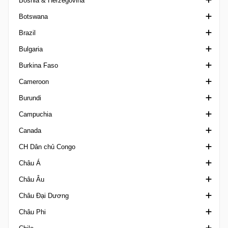
Bosnia & Herzegovina
WSL 2
First Division A
Campeonato de Portugal Prio
Cúp bóng đá Bolivia
Botswana
VĐQG Bỉ
Juniores U19
Giải hạng nhất Bolivia
Ngoại hạng Bosnia và Herzegovina
Brazil
Provincial
Liga 3 Portugal
Nacional B Bolivia
Cúp bóng đá Bosna và Hercegovina
Ngoại hạng Botswana
Bulgaria
Second Amateur Division
VĐQG Bồ Đào Nha
Torneo Amistoso de Verano
Premijer Liga
Acreano
Burkina Faso
Super Cup Belgium
Liga Revelacao U23
Alagoano 1
Cúp Bóng đá Bulgaria
Cameroon
Super League Belgium
Siêu Cúp Bồ Đào Nha
Alagoano 2
Hạng Nhất Bulgaria
Ligue 1 Burkina Faso
Burundi
Third Amateur Division
Segunda Liga
Alagoano U20
Hạng Nhì Bulgaria
VĐQG Cameroon
Campuchia
Taca da Liga
Amapaense Brazil
Hạng Ba Bulgaria
Siêu Cúp Cameroon
Ligue A
Canada
Taca de Portugal
Amazonense 1
Super Cup Bulgaria
Elite Two
Ngoại hạng Campuchia
CH Dân chủ Congo
Taca Revelacao U23
Amazonense 2
Hun Sen Cup
Ngoại hạng Canada
Châu Á
Baiano 1
Canadian Championship
Ligue 1 Congo DR
Châu Âu
Baiano 2
Canadian Soccer League
AFC Challenge Cup
Châu Đại Dương
Baiano U20
League 1 Ontario
AFC Challenge League
U20 Elite League
Châu Phi
Brasileiro de Aspirantes
Northern Super League
AFC Champions League Elite
UEFA Champions League
OFC Champions League