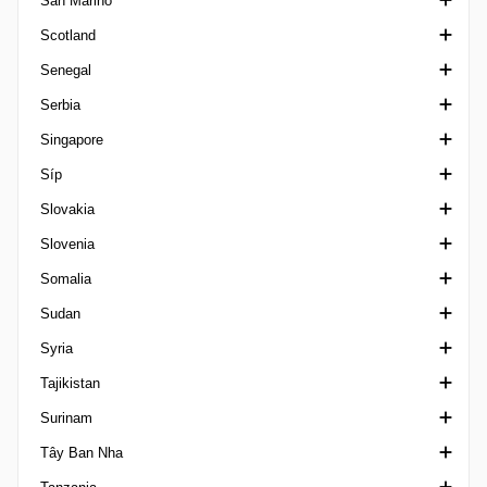
San Marino
Ykkoscup Finland
National 3
Second Division
Logmanssteypid
Arab Club Champions Cup
VĐQG Romania
VĐQG Rwanda
Scotland
Ykkosliiga
Premiere Ligue
Stars League
Arab Cup
Liga 1 Feminin
VĐQG San Marino
Senegal
Trophée des Champions
Cúp bóng đá châu Phi
Liga II
Coppa Titano
Challenge Cup Scotland
Serbia
CAC Games
Liga III
Super Cup San Marino
Championship Scotland
Ligue 1 Senegal
Singapore
Campeones Cup
Supercupa
Highland / Lowland
Cup Serbia
Síp
Caribbean Cup
League Cup Scotland
Prva Liga
Cup Singapore
Slovakia
Giao hữu câu lạc bộ
League One Scotland
VĐQG Serbia
VĐQG Singapore
Hạng nhất Síp
Slovenia
China Cup
Ngoại hạng Scotland
Srpska Liga
League Cup Singapore
Hạng nhì Síp
VĐQG Slovakia
Somalia
Club Friendlies Women
League Two Scotland
Hạng ba Síp
2. liga Slovakia
1. SNL
Sudan
CONMEBOL/UEFA Finalissima
Scottish Cup
Siêu Cup Síp
3. liga Slovakia
2. SNL
hạng Nhất Somalia
Syria
COTIF Tournament
SWF Scottish Cup
Cup Cyprus
Cup Slovakia
3. SNL
Ngoại hạng Sudan
Tajikistan
Emirates Cup
SWPL Cup
I Liga Women
Cup Slovenia
Ngoại hạng Syria
Surinam
FIFA Confederations Cup
VĐQG Tajikistan
Tây Ban Nha
FIFA U17 Women's World Cup
Suriname Major League