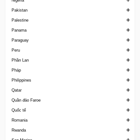
Nigeria
Rondoniense
US Open Cup
Toppserien
CONMEBOL Sudamericana
League Cup South Africa
First League Russia
J1 League
Liga Primera U20
VĐQG Oman
Pakistan
Roraimense
USL 2
CONMEBOL U17
Second League A
J2 League
Sultan Cup
NPFL
Palestine
Sao Paulo Youth Cup
USL Championship
CONMEBOL U17 Femenino
Siêu Cúp Nga
J3 League
Super Cup Oman
Ngoại hạng Pakistan
Panama
Sergipano 1
USL Cup
CONMEBOL U20
Second League B
Siêu Cúp Nhật
West Bank Premier League
Paraguay
Sergipano 2
USL League One
CONMEBOL U20 Femenino
Superliga Women
Japan Football League
LPF
Peru
VĐQG Brazil
USL League Two
Youth Championship
WE League
Copa Paraguay
Phần Lan
hạng nhì Brazil
USL Super League
VĐQG Paraguay
Copa Bicentenario
Pháp
hạng 3 Brazil
USL W League
Division Intermedia
Copa Inca
Kakkonen
Philippines
hạng 4 Brazil
WPSL
Supercopa Paraguay
Hạng Nhất Peru
Kakkosen Cup
Cúp Quốc gia Pháp
Qatar
Sergipano U20
Hạng 2 Peru
Kansallinen Liiga
Cúp Liên đoàn Pháp
Copa Paulino Alcantara
Quần đảo Faroe
Siêu Cúp Brazil
Copa Peru
League Cup Finland
Ligue 1
PFL
Emir Cup Qatar
Quốc tế
Sul-Matogrossense
Supercopa Peru
VĐQG Phần Lan
Ligue 2 France
Qatar Cup
1. Deild Faroe Islands
Romania
Tocantinense
Suomen Cup
National 1
VĐQG Qatar
Ngoại hạng Faroe
Cúp Vô địch Châu Á
Rwanda
Ykkonen
National 2
QFA Cup
Siêu Cúp Faroe
Algarve Cup
Cupa Romaniei