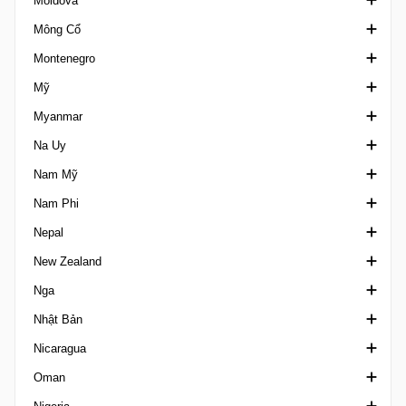
Moldova
Paulista A3
FA Trophy Malta
Copa MX
Mông Cổ
Paulista A4
Super Cup Malta
Copa por Mexico
Cupa Moldova
Montenegro
Paulista Série B
VĐQG Mexico
VĐQG Moldova
Ngoại hạng Mông Cổ
Mỹ
Paulista U20
Liga de Expansion MX
Liga 1 Moldova
Siêu Cúp Mông Cổ
VĐQG Montenegro
Myanmar
Pernambucano 1
Liga MX Femenil
Cup Montenegro
Nhà nghề Mỹ
Na Uy
Pernambucano 2
Liga Premier Serie A
Second League Montenegro
MLS All-Star
VĐQG Myanmar
Nam Mỹ
Pernambucano 3
Liga Premier Serie B
MLS Next Pro
1. Division Norway
Nam Phi
Pernambucano U20
Supercopa MX
NASL
1. Division Women
CONMEBOL Copa America
Nepal
Piauiense
U20 League
NISA
2. Division Norway
CONMEBOL Copa America Femenina
1st Division South Africa
New Zealand
Potiguar 1
U23 League
NPSL
VĐQG Na Uy
CONMEBOL Libertadores
8 Cup
A Division
Nga
Potiguar 2
NWSL
3. Division Norway
CONMEBOL Libertadores Femenina
Cup South Africa
VĐQG New Zealand
Nhật Bản
Potiguar U20
NWSL Challenge Cup
Nasjonal U19 Champions League
CONMEBOL Libertadores U20
Diski Challenge
Chatham Cup
Ngoại hạng Crimea
Nicaragua
Primeira Liga Brazil
NWSL Fall Series
NM Cupen
CONMEBOL Pre-Olympic Tournament
Diski Shield
Premiership New Zealand
Cup Russia
Cúp Hoàng đế Nhật Bản
Oman
Recopa Catarinense
NWSL x Liga MXF Summer Cup
Super Cup Norway
CONMEBOL Recopa
Ngoại hạng Nam Phi
Ngoại hạng Nga
J-League Cup
hạng Nhất Nicaragua