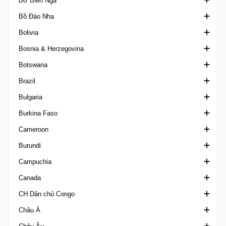
Bờ Biển Ngà
Women’s FA Community Shield
Reserve League Belarus
Super League Bhutan
Giải hạng Nhì Bỉ
Bồ Đào Nha
Women's FA Cup
Cúp Bóng đá Bỉ
VĐQG Bờ Biển Ngà
Bolivia
Women's Super League
First Amateur Division
1a Divisao Women
Bosnia & Herzegovina
WSL 2
First Division A
Campeonato de Portugal Prio
Cúp bóng đá Bolivia
Botswana
VĐQG Bỉ
Juniores U19
Giải hạng nhất Bolivia
Ngoại hạng Bosnia và Herzegovina
Brazil
Provincial
Liga 3 Portugal
Nacional B Bolivia
Cúp bóng đá Bosna và Hercegovina
Ngoại hạng Botswana
Bulgaria
Second Amateur Division
VĐQG Bồ Đào Nha
Torneo Amistoso de Verano
Premijer Liga
Acreano
Burkina Faso
Super Cup Belgium
Liga Revelacao U23
Alagoano 1
Cúp Bóng đá Bulgaria
Cameroon
Super League Belgium
Siêu Cúp Bồ Đào Nha
Alagoano 2
Hạng Nhất Bulgaria
Ligue 1 Burkina Faso
Burundi
Third Amateur Division
Segunda Liga
Alagoano U20
Hạng Nhì Bulgaria
VĐQG Cameroon
Campuchia
Taca da Liga
Amapaense Brazil
Hạng Ba Bulgaria
Siêu Cúp Cameroon
Ligue A
Canada
Taca de Portugal
Amazonense 1
Super Cup Bulgaria
Elite Two
Ngoại hạng Campuchia
CH Dân chủ Congo
Taca Revelacao U23
Amazonense 2
Hun Sen Cup
Ngoại hạng Canada
Châu Á
Baiano 1
Canadian Championship
Ligue 1 Congo DR