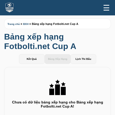
☰
»
»
Bảng xếp hạng Fotbolti.net Cup A
Trang chủ
BXH
Bảng xếp hạng
Fotbolti.net Cup A
Kết Quả
Bảng Xếp Hạng
Lịch Thi Đấu
Chưa có dữ liệu bảng xếp hạng cho Bảng xếp hạng
Fotbolti.net Cup A!