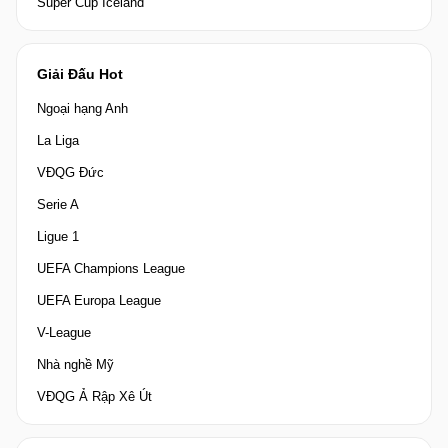
Super Cup Iceland
Giải Đấu Hot
Ngoại hạng Anh
La Liga
VĐQG Đức
Serie A
Ligue 1
UEFA Champions League
UEFA Europa League
V-League
Nhà nghề Mỹ
VĐQG Ả Rập Xê Út