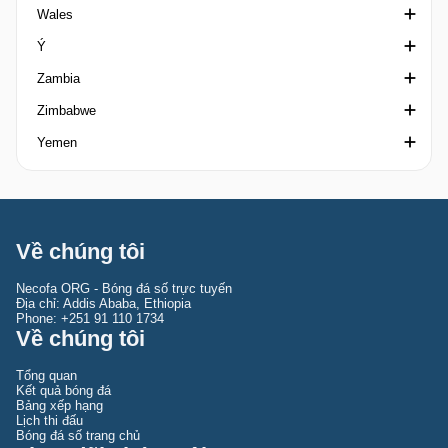
Wales
SAFF Championship
New South Wales NPL
Persha Liga
Super Copa Uruguay
VĐQG Uzbekistan
Copa Venezuela
Siêu Cúp Việt Nam
Ý
SheBelieves Cup
NNSW League 1
U19 League
Super Cup Uzbekistan
Segunda Division Venezuela
V-League
FAW Championship
Zambia
South American Youth Games
Northern NSW NPL
U21 League
Supercopa Venezuela
Hạng nhất Quốc gia
Ngoại hạng xứ Wales
Campionato Primavera 1
Zimbabwe
Southeast Asian Games
Northern Territory Premier League
Cup Quốc Gia Việt Nam
League Cup Wales
Campionato Primavera 2
Ngoại hạng Zambia
Yemen
The Atlantic Cup
NSW League One
Welsh Cup
Coppa Italia
Ngoại hạng Zimbabwe
Tipsport Malta Cup
Queensland NPL
Coppa Italia Primavera
Yemeni League
Tournoi Maurice Revello
Queensland Premier League
Coppa Italia Serie C
U20 Arab Championship
South Australia NPL Australia
Coppa Italia Serie D
Về chúng tôi
UAE-Qatar Super Shield
South Australia State League 1
Coppa Italia Women
Necofa ORG - Bóng đá số trực tuyến
UEFA/CONMEBOL Club Challenge
Tasmania Northern Championship
Serie A
Địa chỉ: Addis Ababa, Ethiopia
Phone: +251 91 110 1734
Về chúng tôi
WAFF Championship U23
Tasmania NPL
Serie A Women
Women's International Champions Cup
Tasmania Southern Championship
Serie B
Tổng quan
Kết quả bóng đá
Women's Olympic Qualifying Asia
Victoria NPL
Serie C
Bảng xếp hạng
Lịch thi đấu
Women's Olympic Qualifying CAF
Victoria PL 1
Siêu Cúp Ý
Bóng đá số trang chủ