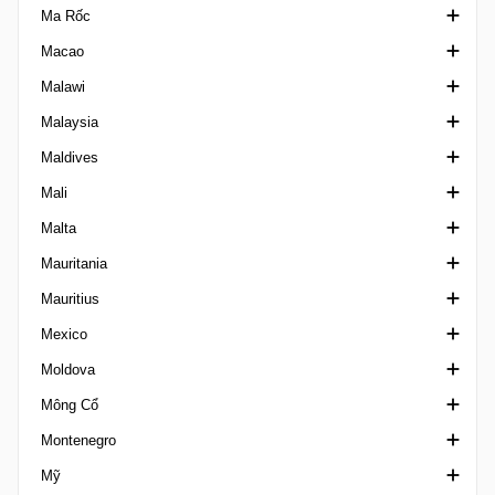
Ma Rốc
Paraense U20
1 Lyga
VĐQG Luxembourg
Macao
Paraibano 1
Siêu Cúp Lithuania
Cup Luxembourg
VĐQG Ma Rốc
Malawi
Paraibano 2 Brazil
Cup Lithuania
Botola 2
VĐQG Macao
Malaysia
Paraibano U20
Cup Morocco
VĐQG Malawi
Maldives
Paranaense 1
FA Cup Malaysia
Mali
Paranaense 2
Malaysia Cup
VĐQG Maldives
Malta
Paranaense 3
Hạng nhất Malaysia
Ngoại hạng Mali
Mauritania
Paranaense U20
MFL Cup
Challenge Cup Malta
Mauritius
Paulista A1
Super League Malaysia
Challenge League Malta
VĐQG Mauritania
Mexico
Paulista A2
Ngoại hạng Malta
Mauritian League
Moldova
Paulista A3
FA Trophy Malta
Copa MX
Mông Cổ
Paulista A4
Super Cup Malta
Copa por Mexico
Cupa Moldova
Montenegro
Paulista Série B
VĐQG Mexico
VĐQG Moldova
Ngoại hạng Mông Cổ
Mỹ
Paulista U20
Liga de Expansion MX
Liga 1 Moldova
Siêu Cúp Mông Cổ
VĐQG Montenegro