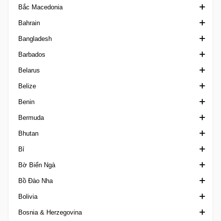
Bắc Macedonia
League One England
Primera D
Birinci Dasta
VĐQG Ba Lan
Championship Northern Ireland
Bahrain
League Two England
Giải hạng nhì Argentina
Cup Poland
Charity Shield
VĐQG Bắc Macedonia
Bangladesh
National League England
Super Copa Argentina
Ekstraliga Women
Irish Cup
Cup North Macedonia
Cúp Nhà vua Bahrain
Barbados
National League Cup
Super Copa International
I Liga
League Cup Northern Ireland
Second League North Macedonia
Ngoại hạng Bahrain
Ngoại hạng Bangladesh
Belarus
National League N / S England
Torneo Federal A Argentina
II Liga
VĐQG Bắc Ireland
Siêu Cúp Bahrain
Federation Cup Bangladesh
Ngoại hạng Barbados
Belize
Non League Div One
Torneo Promocional Amateur
III Liga
Premier Intermediate League
Federation Cup Bahrain
Giải Bóng đá hạng Nhất Belarus
Benin
Non League Premier
Torneo Proyeccion
Super Cup Poland
Premiership Women
Cúp Bóng đá Belarus
Ngoại hạng Belize
Bermuda
Ngoại hạng Anh
Trofeo de Campeones
Ngoại hạng Belarus, Vysshaya Liga
Ngoại hạng Benin
Bhutan
Professional Development League
2. Division Belarus
Ngoại hạng Bermuda
Bỉ
U18 Premier League
Siêu Cúp Belarus
Ngoại hạng Bhutan
Bờ Biển Ngà
Women’s FA Community Shield
Reserve League Belarus
Super League Bhutan
Giải hạng Nhì Bỉ
Bồ Đào Nha
Women's FA Cup
Cúp Bóng đá Bỉ
VĐQG Bờ Biển Ngà
Bolivia
Women's Super League
First Amateur Division
1a Divisao Women
Bosnia & Herzegovina
WSL 2
First Division A
Campeonato de Portugal Prio
Cúp bóng đá Bolivia