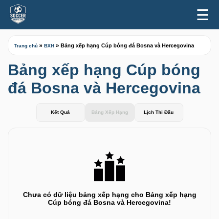
☰
»
»
Bảng xếp hạng Cúp bóng đá Bosna và Hercegovina
Trang chủ
BXH
Bảng xếp hạng Cúp bóng
đá Bosna và Hercegovina
Kết Quả
Bảng Xếp Hạng
Lịch Thi Đấu
Chưa có dữ liệu bảng xếp hạng cho Bảng xếp hạng
Cúp bóng đá Bosna và Hercegovina!