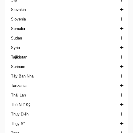
Síp
Caribbean Cup
League Cup Scotland
Prva Liga
Cup Singapore
Slovakia
Giao hữu câu lạc bộ
League One Scotland
VĐQG Serbia
VĐQG Singapore
Hạng nhất Síp
Slovenia
China Cup
Ngoại hạng Scotland
Srpska Liga
League Cup Singapore
Hạng nhì Síp
VĐQG Slovakia
Somalia
Club Friendlies Women
League Two Scotland
Hạng ba Síp
2. liga Slovakia
1. SNL
Sudan
CONMEBOL/UEFA Finalissima
Scottish Cup
Siêu Cup Síp
3. liga Slovakia
2. SNL
hạng Nhất Somalia
Syria
COTIF Tournament
SWF Scottish Cup
Cup Cyprus
Cup Slovakia
3. SNL
Ngoại hạng Sudan
Tajikistan
Emirates Cup
SWPL Cup
I Liga Women
Cup Slovenia
Ngoại hạng Syria
Surinam
FIFA Confederations Cup
VĐQG Tajikistan
Tây Ban Nha
FIFA U17 Women's World Cup
Suriname Major League
Tanzania
Giao hữu
Cúp Nhà vua Tây Ban Nha
Thái Lan
FIFA U20 Women's World Cup
Copa Federacion
Ligi kuu Bara
Thổ Nhĩ Kỳ
Friendlies Women
La Liga
FA Cup Thailand
Thụy Điển
Gulf Cup of Nations
Primera Division Femenina
League Cup Thailand
1. Lig
Thụy Sĩ
International Champions Cup
Primera Division RFEF
VĐQG Thái Lan
2. Lig
VĐQG Thụy Điển