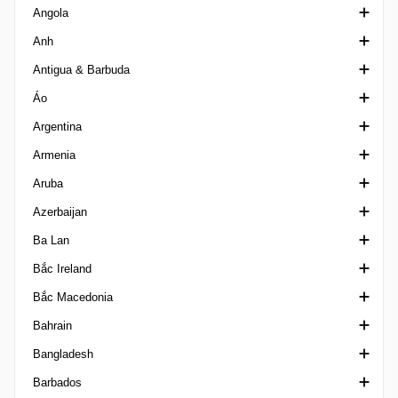
Angola
Siêu Cúp Ai Cập
Super Cup Albania
VĐQG Algeria
Calcutta Premier Division
VĐQG Andorra
Anh
VĐQG Albania
Ligue 2 Algeria
I-League
2a Divisio
Girabola
Antigua & Barbuda
Reserve League Algeria
I-League 2 India
Copa Constitucio
Hạng Nhất Anh
Áo
Super Cup Algeria
VĐQG Ấn Độ
Super Cup Andorra
Siêu cúp Anh
VĐQG Antigua & Barbuda
Argentina
Santosh Trophy India
Cúp Liên đoàn
Giải hạng hai Áo
Armenia
FA Cup
VĐQG Áo
Cúp quốc gia Argentina
Aruba
FA Trophy England
Cúp Bóng đá Áo
Cúp Siêu giải đấu
Cup Armenia
Azerbaijan
FA Women's League Cup
Frauenliga
VĐQG Argentina, Torneo Betano
Ngoại hạng Armenia
Division di Honor
Ba Lan
FA Youth Cup
Landesliga
Prim B Metro Argentina
Super Cup Armenia
Cúp Bóng đá Azerbaijan
Bắc Ireland
League Cup England
Regionalliga Austria
Primera C
First League Armenia
Ngoại hạng Azerbaijan
Central Youth League
Bắc Macedonia
League One England
Primera D
Birinci Dasta
VĐQG Ba Lan
Championship Northern Ireland
Bahrain
League Two England
Giải hạng nhì Argentina
Cup Poland
Charity Shield
VĐQG Bắc Macedonia
Bangladesh
National League England
Super Copa Argentina
Ekstraliga Women
Irish Cup
Cup North Macedonia
Cúp Nhà vua Bahrain
Barbados
National League Cup
Super Copa International
I Liga
League Cup Northern Ireland
Second League North Macedonia
Ngoại hạng Bahrain
Ngoại hạng Bangladesh