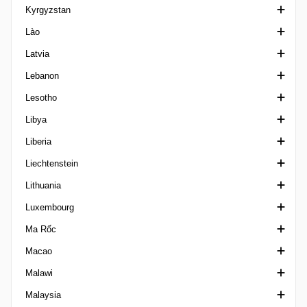
Kyrgyzstan
Maranhense 2
Cup Kazakhstan
Super League Kenya
VĐQG Kosovo
Crown Prince Cup Kuwait
Lào
Matogrossense 1
Cup Kosovo
Division 1 Kuwait
VĐQG Kyrgyzstan
Latvia
Matogrossense 2
VĐQG Kuwait
VĐQG Lào
Lebanon
Mineiro 1
Siêu Cúp Kuwait
1. Liga Latvia
Lesotho
Mineiro 2
Emir Cup Kuwait
Siêu Cúp Latvia
Cup Lebanon
Libya
Mineiro 3
VĐQG Latvia
Ngoại hạng Lebanon
Ngoại hạng Lesotho
Liberia
Mineiro U20
Cup Latvia
Federation Cup Lebanon
Ngoại hạng Libya
Liechtenstein
Paraense A
LFA First Division
Lithuania
Paraense B1
Cup Liechtenstein
Luxembourg
Paraense B2
VĐQG Lithuania
Ma Rốc
Paraense U20
1 Lyga
VĐQG Luxembourg
Macao
Paraibano 1
Siêu Cúp Lithuania
Cup Luxembourg
VĐQG Ma Rốc
Malawi
Paraibano 2 Brazil
Cup Lithuania
Botola 2
VĐQG Macao
Malaysia
Paraibano U20
Cup Morocco
VĐQG Malawi