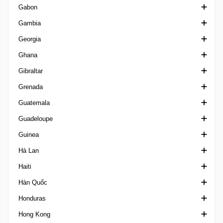
Gabon
Catarinense U20
EAFF E-1 Football Championship
UEFA Women's Championship Qualification
Concacaf Women's U20
DFB Pokal Women
Esiliiga B
VĐQG Fiji
Gambia
Cearense 1
EAFF Football Championship Qualification
UEFA Women's Nations League
Concacaf Women's U20 Qualification
Frauen Bundesliga
VĐQG Gabon
Georgia
Cearense 2
Concacaf Women's World Cup Qualifiers
Oberliga
Hạng nhất Gambia
Ghana
Cearense 3
Copa Centroamericana
Siêu Cúp Đức
VĐQG Georgia
Gibraltar
Cearense U20
Regionalliga Germany
David Kipiani Cup
Cúp Quốc gia Ghana
Grenada
Copa Alagoas
Supercup der Frauen
Erovnuli Liga 2
Ngoại hạng Ghana
Ngoại hạng Gibraltar
Guatemala
Copa do Brasil
U19 Bundesliga
Siêu Cúp Georgia
Siêu Cúp Ghana
Siêu Cúp Gibraltar
Ngoại hạng Grenada
Guadeloupe
Copa do Brasil U17
Liga 3 Georgia
Rock Cup
VĐQG Guatemala
Guinea
Copa do Brasil U20
Primera Division Guatemala
Division d'Honneur
Hà Lan
Copa do Nordeste
VĐQG Guinea
Haiti
Copa Espírito Santo
Derde Divisie
Hàn Quốc
Copa Fares Lopes
VĐQG Hà Lan
Ligue Haitienne Haiti
Honduras
Copa Gaucha
Eerste Divisie
K League 1
Hong Kong
Copa Grao Para
Eredivisie Women
K League 2
VĐQG Honduras