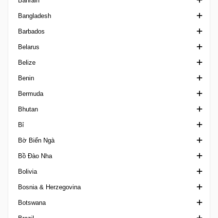
Bahrain
League Two England
Giải hạng nhì Argentina
Cup Poland
Charity Shield
VĐQG Bắc Macedonia
Bangladesh
National League England
Super Copa Argentina
Ekstraliga Women
Irish Cup
Cup North Macedonia
Cúp Nhà vua Bahrain
Barbados
National League Cup
Super Copa International
I Liga
League Cup Northern Ireland
Second League North Macedonia
Ngoại hạng Bahrain
Ngoại hạng Bangladesh
Belarus
National League N / S England
Torneo Federal A Argentina
II Liga
VĐQG Bắc Ireland
Siêu Cúp Bahrain
Federation Cup Bangladesh
Ngoại hạng Barbados
Belize
Non League Div One
Torneo Promocional Amateur
III Liga
Premier Intermediate League
Federation Cup Bahrain
Giải Bóng đá hạng Nhất Belarus
Benin
Non League Premier
Torneo Proyeccion
Super Cup Poland
Premiership Women
Cúp Bóng đá Belarus
Ngoại hạng Belize
Bermuda
Ngoại hạng Anh
Trofeo de Campeones
Ngoại hạng Belarus, Vysshaya Liga
Ngoại hạng Benin
Bhutan
Professional Development League
2. Division Belarus
Ngoại hạng Bermuda
Bỉ
U18 Premier League
Siêu Cúp Belarus
Ngoại hạng Bhutan
Bờ Biển Ngà
Women’s FA Community Shield
Reserve League Belarus
Super League Bhutan
Giải hạng Nhì Bỉ
Bồ Đào Nha
Women's FA Cup
Cúp Bóng đá Bỉ
VĐQG Bờ Biển Ngà
Bolivia
Women's Super League
First Amateur Division
1a Divisao Women
Bosnia & Herzegovina
WSL 2
First Division A
Campeonato de Portugal Prio
Cúp bóng đá Bolivia
Botswana
VĐQG Bỉ
Juniores U19
Giải hạng nhất Bolivia
Ngoại hạng Bosnia và Herzegovina