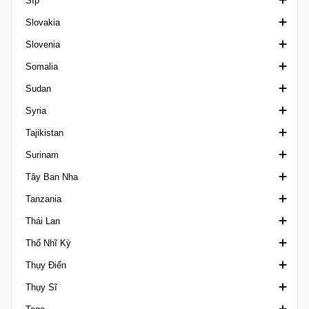
Síp
Caribbean Cup
League Cup Scotland
Prva Liga
Cup Singapore
Slovakia
Giao hữu câu lạc bộ
League One Scotland
VĐQG Serbia
VĐQG Singapore
Hạng nhất Síp
Slovenia
China Cup
Ngoại hạng Scotland
Srpska Liga
League Cup Singapore
Hạng nhì Síp
VĐQG Slovakia
Somalia
Club Friendlies Women
League Two Scotland
Hạng ba Síp
2. liga Slovakia
1. SNL
Sudan
CONMEBOL/UEFA Finalissima
Scottish Cup
Siêu Cup Síp
3. liga Slovakia
2. SNL
hạng Nhất Somalia
Syria
COTIF Tournament
SWF Scottish Cup
Cup Cyprus
Cup Slovakia
3. SNL
Ngoại hạng Sudan
Tajikistan
Emirates Cup
SWPL Cup
I Liga Women
Cup Slovenia
Ngoại hạng Syria
Surinam
FIFA Confederations Cup
VĐQG Tajikistan
Tây Ban Nha
FIFA U17 Women's World Cup
Suriname Major League
Tanzania
Giao hữu
Cúp Nhà vua Tây Ban Nha
Thái Lan
FIFA U20 Women's World Cup
Copa Federacion
Ligi kuu Bara
Thổ Nhĩ Kỳ
Friendlies Women
La Liga
FA Cup Thailand
Thụy Điển
Gulf Cup of Nations
Primera Division Femenina
League Cup Thailand
1. Lig
Thụy Sĩ
International Champions Cup
Primera Division RFEF
VĐQG Thái Lan
2. Lig
VĐQG Thụy Điển