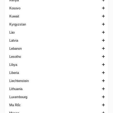
Kenya
Goiano 3
Super Cup Iceland
League Cup Ireland
State Cup
Cup Jordan
1. Division Kazakhstan
Kosovo
Goiano U20
Women's President's Cup
Super Cup Israel
Siêu Cúp Jordan
Ngoại hạng Kazakhstan
Ngoại hạng Kenya
Kuwait
Maranhense 1
Toto Cup Ligat Al
Shield Cup Jordan
Siêu Cúp Kazakhstan
Shield Cup Kenya
Siêu Cup Kosovo
Kyrgyzstan
Maranhense 2
Cup Kazakhstan
Super League Kenya
VĐQG Kosovo
Crown Prince Cup Kuwait
Lào
Matogrossense 1
Cup Kosovo
Division 1 Kuwait
VĐQG Kyrgyzstan
Latvia
Matogrossense 2
VĐQG Kuwait
VĐQG Lào
Lebanon
Mineiro 1
Siêu Cúp Kuwait
1. Liga Latvia
Lesotho
Mineiro 2
Emir Cup Kuwait
Siêu Cúp Latvia
Cup Lebanon
Libya
Mineiro 3
VĐQG Latvia
Ngoại hạng Lebanon
Ngoại hạng Lesotho
Liberia
Mineiro U20
Cup Latvia
Federation Cup Lebanon
Ngoại hạng Libya
Liechtenstein
Paraense A
LFA First Division
Lithuania
Paraense B1
Cup Liechtenstein
Luxembourg
Paraense B2
VĐQG Lithuania
Ma Rốc
Paraense U20
1 Lyga
VĐQG Luxembourg