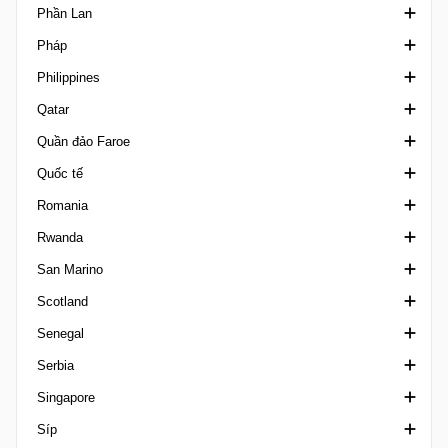
Phần Lan
hạng nhì Brazil
USL Super League
VĐQG Paraguay
Copa Bicentenario
Pháp
hạng 3 Brazil
USL W League
Division Intermedia
Copa Inca
Kakkonen
Philippines
hạng 4 Brazil
WPSL
Supercopa Paraguay
Hạng Nhất Peru
Kakkosen Cup
Cúp Quốc gia Pháp
Qatar
Sergipano U20
Hạng 2 Peru
Kansallinen Liiga
Cúp Liên đoàn Pháp
Copa Paulino Alcantara
Quần đảo Faroe
Siêu Cúp Brazil
Copa Peru
League Cup Finland
Ligue 1
PFL
Emir Cup Qatar
Quốc tế
Sul-Matogrossense
Supercopa Peru
VĐQG Phần Lan
Ligue 2 France
Qatar Cup
1. Deild Faroe Islands
Romania
Tocantinense
Suomen Cup
National 1
VĐQG Qatar
Ngoại hạng Faroe
Cúp Vô địch Châu Á
Rwanda
Ykkonen
National 2
QFA Cup
Siêu Cúp Faroe
Algarve Cup
Cupa Romaniei
San Marino
Ykkoscup Finland
National 3
Second Division
Logmanssteypid
Arab Club Champions Cup
VĐQG Romania
VĐQG Rwanda
Scotland
Ykkosliiga
Premiere Ligue
Stars League
Arab Cup
Liga 1 Feminin
VĐQG San Marino
Senegal
Trophée des Champions
Cúp bóng đá châu Phi
Liga II
Coppa Titano
Challenge Cup Scotland
Serbia
CAC Games
Liga III
Super Cup San Marino
Championship Scotland
Ligue 1 Senegal
Singapore
Campeones Cup
Supercupa
Highland / Lowland
Cup Serbia
Síp
Caribbean Cup
League Cup Scotland
Prva Liga
Cup Singapore