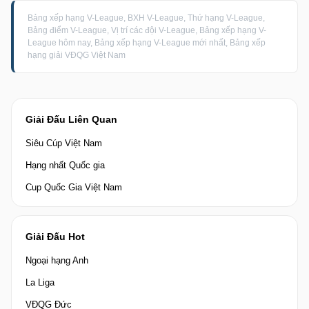
Bảng xếp hạng V-League, BXH V-League, Thứ hạng V-League,
Bảng điểm V-League, Vị trí các đội V-League, Bảng xếp hạng V-
League hôm nay, Bảng xếp hạng V-League mới nhất, Bảng xếp
hạng giải VĐQG Việt Nam
Giải Đấu Liên Quan
Siêu Cúp Việt Nam
Hạng nhất Quốc gia
Cup Quốc Gia Việt Nam
Giải Đấu Hot
Ngoại hạng Anh
La Liga
VĐQG Đức