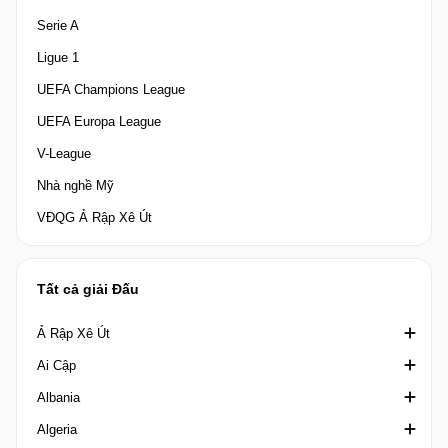
Serie A
Ligue 1
UEFA Champions League
UEFA Europa League
V-League
Nhà nghề Mỹ
VĐQG Ả Rập Xê Út
Tất cả giải Đấu
Ả Rập Xê Út
Ai Cập
Crown Prince Cup Saudi Arabia
Albania
Division 1 Saudi Arabia
Cúp quốc gia Ai Cập
Algeria
King's Cup Saudi Arabia
Cúp Liên đoàn Ai Cập
1st Division Albania