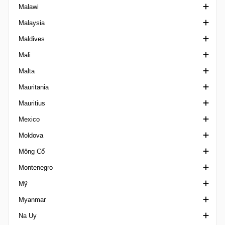
Malawi
Paraibano 2 Brazil
Cup Lithuania
Botola 2
VĐQG Macao
Malaysia
Paraibano U20
Cup Morocco
VĐQG Malawi
Maldives
Paranaense 1
FA Cup Malaysia
Mali
Paranaense 2
Malaysia Cup
VĐQG Maldives
Malta
Paranaense 3
Hạng nhất Malaysia
Ngoại hạng Mali
Mauritania
Paranaense U20
MFL Cup
Challenge Cup Malta
Mauritius
Paulista A1
Super League Malaysia
Challenge League Malta
VĐQG Mauritania
Mexico
Paulista A2
Ngoại hạng Malta
Mauritian League
Moldova
Paulista A3
FA Trophy Malta
Copa MX
Mông Cổ
Paulista A4
Super Cup Malta
Copa por Mexico
Cupa Moldova
Montenegro
Paulista Série B
VĐQG Mexico
VĐQG Moldova
Ngoại hạng Mông Cổ
Mỹ
Paulista U20
Liga de Expansion MX
Liga 1 Moldova
Siêu Cúp Mông Cổ
VĐQG Montenegro
Myanmar
Pernambucano 1
Liga MX Femenil
Cup Montenegro
Nhà nghề Mỹ
Na Uy
Pernambucano 2
Liga Premier Serie A
Second League Montenegro
MLS All-Star
VĐQG Myanmar