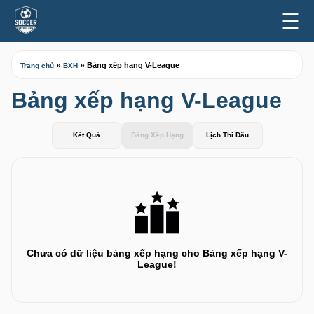
☰
»
»
Bảng xếp hạng V-League
Trang chủ
BXH
Bảng xếp hạng V-League
Kết Quả
Bảng Xếp Hạng
Lịch Thi Đấu
Chưa có dữ liệu bảng xếp hạng cho Bảng xếp hạng V-
League!