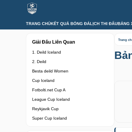
TRANG CHỦ
KẾT QUẢ BÓNG ĐÁ
LỊCH THI ĐẤU
BẢNG 
Trang c
Giải Đấu Liên Quan
Bản
1. Deild Iceland
2. Deild
Besta deild Women
Cup Iceland
Fotbolti.net Cup A
League Cup Iceland
Reykjavik Cup
Super Cup Iceland