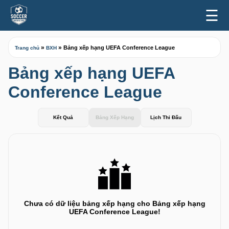
☰
»
»
Bảng xếp hạng UEFA Conference League
Trang chủ
BXH
Bảng xếp hạng UEFA
Conference League
Kết Quả
Bảng Xếp Hạng
Lịch Thi Đấu
Chưa có dữ liệu bảng xếp hạng cho Bảng xếp hạng
UEFA Conference League!