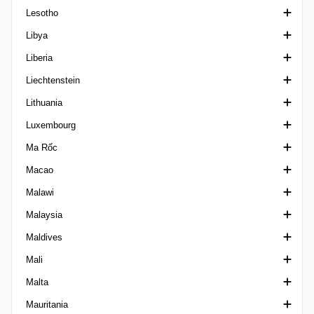
Lesotho
Mineiro 2
Emir Cup Kuwait
Siêu Cúp Latvia
Cup Lebanon
Libya
Mineiro 3
VĐQG Latvia
Ngoại hạng Lebanon
Ngoại hạng Lesotho
Liberia
Mineiro U20
Cup Latvia
Federation Cup Lebanon
Ngoại hạng Libya
Liechtenstein
Paraense A
LFA First Division
Lithuania
Paraense B1
Cup Liechtenstein
Luxembourg
Paraense B2
VĐQG Lithuania
Ma Rốc
Paraense U20
1 Lyga
VĐQG Luxembourg
Macao
Paraibano 1
Siêu Cúp Lithuania
Cup Luxembourg
VĐQG Ma Rốc
Malawi
Paraibano 2 Brazil
Cup Lithuania
Botola 2
VĐQG Macao
Malaysia
Paraibano U20
Cup Morocco
VĐQG Malawi
Maldives
Paranaense 1
FA Cup Malaysia
Mali
Paranaense 2
Malaysia Cup
VĐQG Maldives
Malta
Paranaense 3
Hạng nhất Malaysia
Ngoại hạng Mali
Mauritania
Paranaense U20
MFL Cup
Challenge Cup Malta