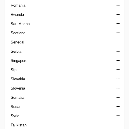
Romania
Tocantinense
Suomen Cup
National 1
VĐQG Qatar
Ngoại hạng Faroe
Cúp Vô địch Châu Á
Rwanda
Ykkonen
National 2
QFA Cup
Siêu Cúp Faroe
Algarve Cup
Cupa Romaniei
San Marino
Ykkoscup Finland
National 3
Second Division
Logmanssteypid
Arab Club Champions Cup
VĐQG Romania
VĐQG Rwanda
Scotland
Ykkosliiga
Premiere Ligue
Stars League
Arab Cup
Liga 1 Feminin
VĐQG San Marino
Senegal
Trophée des Champions
Cúp bóng đá châu Phi
Liga II
Coppa Titano
Challenge Cup Scotland
Serbia
CAC Games
Liga III
Super Cup San Marino
Championship Scotland
Ligue 1 Senegal
Singapore
Campeones Cup
Supercupa
Highland / Lowland
Cup Serbia
Síp
Caribbean Cup
League Cup Scotland
Prva Liga
Cup Singapore
Slovakia
Giao hữu câu lạc bộ
League One Scotland
VĐQG Serbia
VĐQG Singapore
Hạng nhất Síp
Slovenia
China Cup
Ngoại hạng Scotland
Srpska Liga
League Cup Singapore
Hạng nhì Síp
VĐQG Slovakia
Somalia
Club Friendlies Women
League Two Scotland
Hạng ba Síp
2. liga Slovakia
1. SNL
Sudan
CONMEBOL/UEFA Finalissima
Scottish Cup
Siêu Cup Síp
3. liga Slovakia
2. SNL
hạng Nhất Somalia
Syria
COTIF Tournament
SWF Scottish Cup
Cup Cyprus
Cup Slovakia
3. SNL
Ngoại hạng Sudan
Tajikistan
Emirates Cup
SWPL Cup
I Liga Women
Cup Slovenia
Ngoại hạng Syria