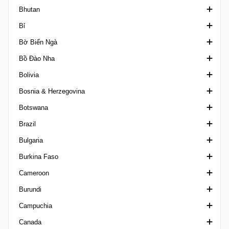
Bhutan
Professional Development League
2. Division Belarus
Ngoại hạng Bermuda
Bỉ
U18 Premier League
Siêu Cúp Belarus
Ngoại hạng Bhutan
Bờ Biển Ngà
Women’s FA Community Shield
Reserve League Belarus
Super League Bhutan
Giải hạng Nhì Bỉ
Bồ Đào Nha
Women's FA Cup
Cúp Bóng đá Bỉ
VĐQG Bờ Biển Ngà
Bolivia
Women's Super League
First Amateur Division
1a Divisao Women
Bosnia & Herzegovina
WSL 2
First Division A
Campeonato de Portugal Prio
Cúp bóng đá Bolivia
Botswana
VĐQG Bỉ
Juniores U19
Giải hạng nhất Bolivia
Ngoại hạng Bosnia và Herzegovina
Brazil
Provincial
Liga 3 Portugal
Nacional B Bolivia
Cúp bóng đá Bosna và Hercegovina
Ngoại hạng Botswana
Bulgaria
Second Amateur Division
VĐQG Bồ Đào Nha
Torneo Amistoso de Verano
Premijer Liga
Acreano
Burkina Faso
Super Cup Belgium
Liga Revelacao U23
Alagoano 1
Cúp Bóng đá Bulgaria
Cameroon
Super League Belgium
Siêu Cúp Bồ Đào Nha
Alagoano 2
Hạng Nhất Bulgaria
Ligue 1 Burkina Faso
Burundi
Third Amateur Division
Segunda Liga
Alagoano U20
Hạng Nhì Bulgaria
VĐQG Cameroon
Campuchia
Taca da Liga
Amapaense Brazil
Hạng Ba Bulgaria
Siêu Cúp Cameroon
Ligue A
Canada
Taca de Portugal
Amazonense 1
Super Cup Bulgaria
Elite Two
Ngoại hạng Campuchia