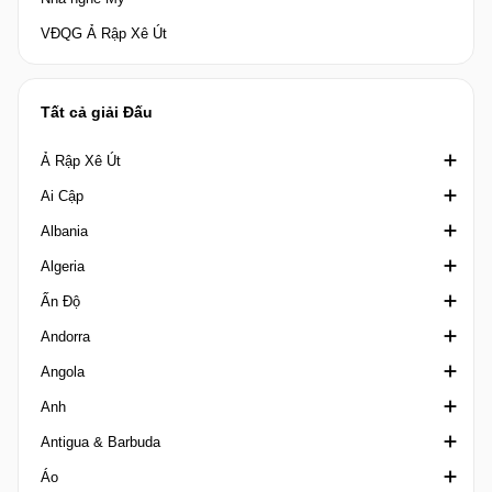
VĐQG Ả Rập Xê Út
Tất cả giải Đấu
Ả Rập Xê Út
Ai Cập
Crown Prince Cup Saudi Arabia
Albania
Division 1 Saudi Arabia
Cúp quốc gia Ai Cập
Algeria
King's Cup Saudi Arabia
Cúp Liên đoàn Ai Cập
1st Division Albania
Ấn Độ
VĐQG Ả Rập Xê Út
Ngoại hạng Ai Cập
2nd Division
Coupe de la Ligue Algeria
Andorra
Siêu Cúp Ả Rập Xê Út
Second Division A
Cup Albania
Coupe Nationale
AIFF Super Cup India
Angola
Siêu Cúp Ai Cập
Super Cup Albania
VĐQG Algeria
Calcutta Premier Division
VĐQG Andorra
Anh
VĐQG Albania
Ligue 2 Algeria
I-League
2a Divisio
Girabola
Antigua & Barbuda
Reserve League Algeria
I-League 2 India
Copa Constitucio
Hạng Nhất Anh
Áo
Super Cup Algeria
VĐQG Ấn Độ
Super Cup Andorra
Siêu cúp Anh
VĐQG Antigua & Barbuda