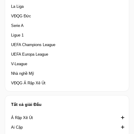
La Liga
VĐQG Đức
Serie A
Ligue 1
UEFA Champions League
UEFA Europa League
V-League
Nhà nghề Mỹ
VĐQG Ả Rập Xê Út
Tất cả giải Đấu
Ả Rập Xê Út
Ai Cập
Crown Prince Cup Saudi Arabia