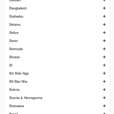
Bahrain
League Two England
Giải hạng nhì Argentina
Cup Poland
Charity Shield
VĐQG Bắc Macedonia
Bangladesh
National League England
Super Copa Argentina
Ekstraliga Women
Irish Cup
Cup North Macedonia
Cúp Nhà vua Bahrain
Barbados
National League Cup
Super Copa International
I Liga
League Cup Northern Ireland
Second League North Macedonia
Ngoại hạng Bahrain
Ngoại hạng Bangladesh
Belarus
National League N / S England
Torneo Federal A Argentina
II Liga
VĐQG Bắc Ireland
Siêu Cúp Bahrain
Federation Cup Bangladesh
Ngoại hạng Barbados
Belize
Non League Div One
Torneo Promocional Amateur
III Liga
Premier Intermediate League
Federation Cup Bahrain
Giải Bóng đá hạng Nhất Belarus
Benin
Non League Premier
Torneo Proyeccion
Super Cup Poland
Premiership Women
Cúp Bóng đá Belarus
Ngoại hạng Belize
Bermuda
Ngoại hạng Anh
Trofeo de Campeones
Ngoại hạng Belarus, Vysshaya Liga
Ngoại hạng Benin
Bhutan
Professional Development League
2. Division Belarus
Ngoại hạng Bermuda
Bỉ
U18 Premier League
Siêu Cúp Belarus
Ngoại hạng Bhutan
Bờ Biển Ngà
Women’s FA Community Shield
Reserve League Belarus
Super League Bhutan
Giải hạng Nhì Bỉ
Bồ Đào Nha
Women's FA Cup
Cúp Bóng đá Bỉ
VĐQG Bờ Biển Ngà
Bolivia
Women's Super League
First Amateur Division
1a Divisao Women
Bosnia & Herzegovina
WSL 2
First Division A
Campeonato de Portugal Prio
Cúp bóng đá Bolivia
Botswana
VĐQG Bỉ
Juniores U19
Giải hạng nhất Bolivia
Ngoại hạng Bosnia và Herzegovina