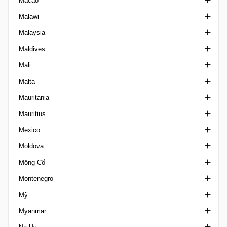
Macao
Paraibano 1
Siêu Cúp Lithuania
Cup Luxembourg
VĐQG Ma Rốc
Malawi
Paraibano 2 Brazil
Cup Lithuania
Botola 2
VĐQG Macao
Malaysia
Paraibano U20
Cup Morocco
VĐQG Malawi
Maldives
Paranaense 1
FA Cup Malaysia
Mali
Paranaense 2
Malaysia Cup
VĐQG Maldives
Malta
Paranaense 3
Hạng nhất Malaysia
Ngoại hạng Mali
Mauritania
Paranaense U20
MFL Cup
Challenge Cup Malta
Mauritius
Paulista A1
Super League Malaysia
Challenge League Malta
VĐQG Mauritania
Mexico
Paulista A2
Ngoại hạng Malta
Mauritian League
Moldova
Paulista A3
FA Trophy Malta
Copa MX
Mông Cổ
Paulista A4
Super Cup Malta
Copa por Mexico
Cupa Moldova
Montenegro
Paulista Série B
VĐQG Mexico
VĐQG Moldova
Ngoại hạng Mông Cổ
Mỹ
Paulista U20
Liga de Expansion MX
Liga 1 Moldova
Siêu Cúp Mông Cổ
VĐQG Montenegro
Myanmar
Pernambucano 1
Liga MX Femenil
Cup Montenegro
Nhà nghề Mỹ