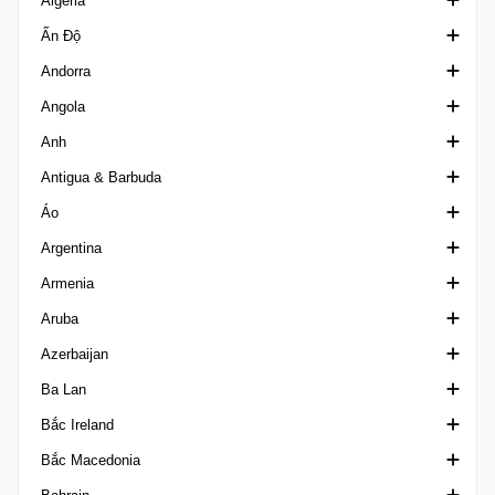
Algeria
King's Cup Saudi Arabia
Cúp Liên đoàn Ai Cập
1st Division Albania
Ấn Độ
VĐQG Ả Rập Xê Út
Ngoại hạng Ai Cập
2nd Division
Coupe de la Ligue Algeria
Andorra
Siêu Cúp Ả Rập Xê Út
Second Division A
Cup Albania
Coupe Nationale
AIFF Super Cup India
Angola
Siêu Cúp Ai Cập
Super Cup Albania
VĐQG Algeria
Calcutta Premier Division
VĐQG Andorra
Anh
VĐQG Albania
Ligue 2 Algeria
I-League
2a Divisio
Girabola
Antigua & Barbuda
Reserve League Algeria
I-League 2 India
Copa Constitucio
Hạng Nhất Anh
Áo
Super Cup Algeria
VĐQG Ấn Độ
Super Cup Andorra
Siêu cúp Anh
VĐQG Antigua & Barbuda
Argentina
Santosh Trophy India
Cúp Liên đoàn
Giải hạng hai Áo
Armenia
FA Cup
VĐQG Áo
Cúp quốc gia Argentina
Aruba
FA Trophy England
Cúp Bóng đá Áo
Cúp Siêu giải đấu
Cup Armenia
Azerbaijan
FA Women's League Cup
Frauenliga
VĐQG Argentina, Torneo Betano
Ngoại hạng Armenia
Division di Honor
Ba Lan
FA Youth Cup
Landesliga
Prim B Metro Argentina
Super Cup Armenia
Cúp Bóng đá Azerbaijan
Bắc Ireland
League Cup England
Regionalliga Austria
Primera C
First League Armenia
Ngoại hạng Azerbaijan
Central Youth League
Bắc Macedonia
League One England
Primera D
Birinci Dasta
VĐQG Ba Lan
Championship Northern Ireland