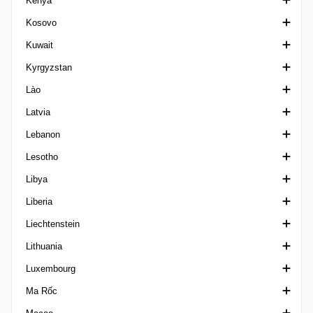
Kenya
Goiano 3
Super Cup Iceland
League Cup Ireland
State Cup
Cup Jordan
1. Division Kazakhstan
Kosovo
Goiano U20
Women's President's Cup
Super Cup Israel
Siêu Cúp Jordan
Ngoại hạng Kazakhstan
Ngoại hạng Kenya
Kuwait
Maranhense 1
Toto Cup Ligat Al
Shield Cup Jordan
Siêu Cúp Kazakhstan
Shield Cup Kenya
Siêu Cup Kosovo
Kyrgyzstan
Maranhense 2
Cup Kazakhstan
Super League Kenya
VĐQG Kosovo
Crown Prince Cup Kuwait
Lào
Matogrossense 1
Cup Kosovo
Division 1 Kuwait
VĐQG Kyrgyzstan
Latvia
Matogrossense 2
VĐQG Kuwait
VĐQG Lào
Lebanon
Mineiro 1
Siêu Cúp Kuwait
1. Liga Latvia
Lesotho
Mineiro 2
Emir Cup Kuwait
Siêu Cúp Latvia
Cup Lebanon
Libya
Mineiro 3
VĐQG Latvia
Ngoại hạng Lebanon
Ngoại hạng Lesotho
Liberia
Mineiro U20
Cup Latvia
Federation Cup Lebanon
Ngoại hạng Libya
Liechtenstein
Paraense A
LFA First Division
Lithuania
Paraense B1
Cup Liechtenstein
Luxembourg
Paraense B2
VĐQG Lithuania
Ma Rốc
Paraense U20
1 Lyga
VĐQG Luxembourg