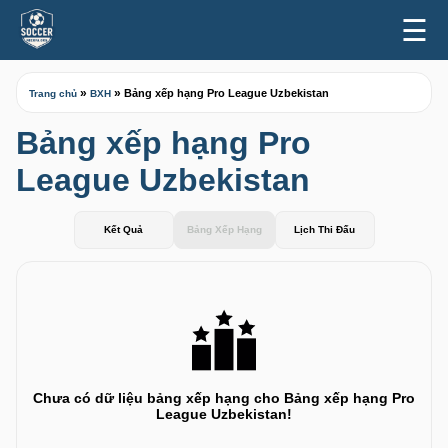
☰
»
»
Bảng xếp hạng Pro League Uzbekistan
Trang chủ
BXH
Bảng xếp hạng Pro
League Uzbekistan
Kết Quả
Bảng Xếp Hạng
Lịch Thi Đấu
Chưa có dữ liệu bảng xếp hạng cho Bảng xếp hạng Pro
League Uzbekistan!