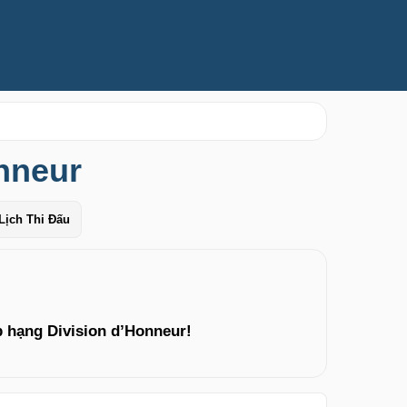
nneur
Lịch Thi Đấu
 hạng Division d’Honneur!