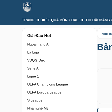
TRANG CHỦ
KẾT QUẢ BÓNG ĐÁ
LỊCH THI ĐẤU
BẢNG 
Trang c
Giải Đấu Hot
Bản
Ngoại hạng Anh
La Liga
VĐQG Đức
Serie A
Ligue 1
UEFA Champions League
UEFA Europa League
V-League
Nhà nghề Mỹ