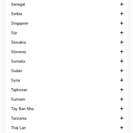
Senegal
Trophée des Champions
Cúp bóng đá châu Phi
Liga II
Coppa Titano
Challenge Cup Scotland
Serbia
CAC Games
Liga III
Super Cup San Marino
Championship Scotland
Ligue 1 Senegal
Singapore
Campeones Cup
Supercupa
Highland / Lowland
Cup Serbia
Síp
Caribbean Cup
League Cup Scotland
Prva Liga
Cup Singapore
Slovakia
Giao hữu câu lạc bộ
League One Scotland
VĐQG Serbia
VĐQG Singapore
Hạng nhất Síp
Slovenia
China Cup
Ngoại hạng Scotland
Srpska Liga
League Cup Singapore
Hạng nhì Síp
VĐQG Slovakia
Somalia
Club Friendlies Women
League Two Scotland
Hạng ba Síp
2. liga Slovakia
1. SNL
Sudan
CONMEBOL/UEFA Finalissima
Scottish Cup
Siêu Cup Síp
3. liga Slovakia
2. SNL
hạng Nhất Somalia
Syria
COTIF Tournament
SWF Scottish Cup
Cup Cyprus
Cup Slovakia
3. SNL
Ngoại hạng Sudan
Tajikistan
Emirates Cup
SWPL Cup
I Liga Women
Cup Slovenia
Ngoại hạng Syria
Surinam
FIFA Confederations Cup
VĐQG Tajikistan
Tây Ban Nha
FIFA U17 Women's World Cup
Suriname Major League
Tanzania
Giao hữu
Cúp Nhà vua Tây Ban Nha
Thái Lan
FIFA U20 Women's World Cup
Copa Federacion
Ligi kuu Bara