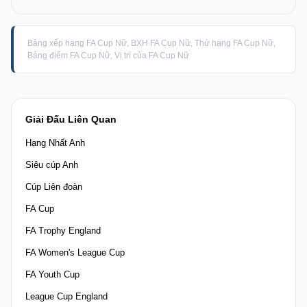
Bảng xếp hạng FA Cup Nữ, BXH FA Cup Nữ, Thứ hạng FA Cup Nữ,
Bảng điểm FA Cup Nữ, Vị trí của FA Cup Nữ
Giải Đấu Liên Quan
Hạng Nhất Anh
Siêu cúp Anh
Cúp Liên đoàn
FA Cup
FA Trophy England
FA Women's League Cup
FA Youth Cup
League Cup England