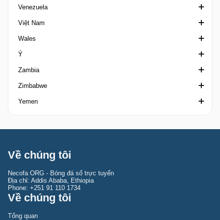
Venezuela
Premier League International Cup
Capital Territory NPL 2
Ngoại hạng Ukraina
Copa Uruguay
Cup Uzbekistan
Việt Nam
Qatar-UAE Super Cup
FQPL 3 Metro
Siêu Cúp Ukraina
Segunda Division Uruguay
Pro League Uzbekistan
VĐQG Venezuela
Wales
SAFF Championship
New South Wales NPL
Persha Liga
Super Copa Uruguay
VĐQG Uzbekistan
Copa Venezuela
Siêu Cúp Việt Nam
Ý
SheBelieves Cup
NNSW League 1
U19 League
Super Cup Uzbekistan
Segunda Division Venezuela
V-League
FAW Championship
Zambia
South American Youth Games
Northern NSW NPL
U21 League
Supercopa Venezuela
Hạng nhất Quốc gia
Ngoại hạng xứ Wales
Campionato Primavera 1
Zimbabwe
Southeast Asian Games
Northern Territory Premier League
Cup Quốc Gia Việt Nam
League Cup Wales
Campionato Primavera 2
Ngoại hạng Zambia
Yemen
The Atlantic Cup
NSW League One
Welsh Cup
Coppa Italia
Ngoại hạng Zimbabwe
Tipsport Malta Cup
Queensland NPL
Coppa Italia Primavera
Yemeni League
Tournoi Maurice Revello
Queensland Premier League
Coppa Italia Serie C
U20 Arab Championship
South Australia NPL Australia
Coppa Italia Serie D
Về chúng tôi
UAE-Qatar Super Shield
South Australia State League 1
Coppa Italia Women
Necofa ORG - Bóng đá số trực tuyến
UEFA/CONMEBOL Club Challenge
Tasmania Northern Championship
Serie A
Địa chỉ: Addis Ababa, Ethiopia
Phone: +251 91 110 1734
Về chúng tôi
WAFF Championship U23
Tasmania NPL
Serie A Women
Women's International Champions Cup
Tasmania Southern Championship
Serie B
Tổng quan