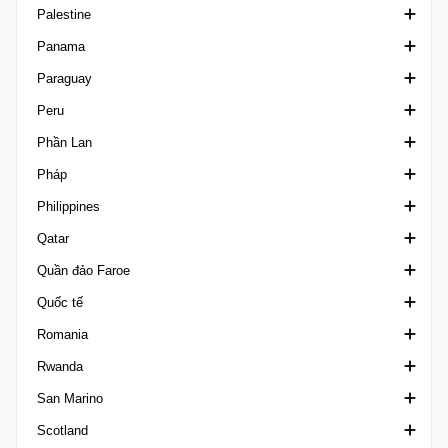
Palestine
Sao Paulo Youth Cup
USL Championship
CONMEBOL U17 Femenino
Siêu Cúp Nga
J3 League
Super Cup Oman
Ngoại hạng Pakistan
Panama
Sergipano 1
USL Cup
CONMEBOL U20
Second League B
Siêu Cúp Nhật
West Bank Premier League
Paraguay
Sergipano 2
USL League One
CONMEBOL U20 Femenino
Superliga Women
Japan Football League
LPF
Peru
VĐQG Brazil
USL League Two
Youth Championship
WE League
Copa Paraguay
Phần Lan
hạng nhì Brazil
USL Super League
VĐQG Paraguay
Copa Bicentenario
Pháp
hạng 3 Brazil
USL W League
Division Intermedia
Copa Inca
Kakkonen
Philippines
hạng 4 Brazil
WPSL
Supercopa Paraguay
Hạng Nhất Peru
Kakkosen Cup
Cúp Quốc gia Pháp
Qatar
Sergipano U20
Hạng 2 Peru
Kansallinen Liiga
Cúp Liên đoàn Pháp
Copa Paulino Alcantara
Quần đảo Faroe
Siêu Cúp Brazil
Copa Peru
League Cup Finland
Ligue 1
PFL
Emir Cup Qatar
Quốc tế
Sul-Matogrossense
Supercopa Peru
VĐQG Phần Lan
Ligue 2 France
Qatar Cup
1. Deild Faroe Islands
Romania
Tocantinense
Suomen Cup
National 1
VĐQG Qatar
Ngoại hạng Faroe
Cúp Vô địch Châu Á
Rwanda
Ykkonen
National 2
QFA Cup
Siêu Cúp Faroe
Algarve Cup
Cupa Romaniei
San Marino
Ykkoscup Finland
National 3
Second Division
Logmanssteypid
Arab Club Champions Cup
VĐQG Romania
VĐQG Rwanda
Scotland
Ykkosliiga
Premiere Ligue
Stars League
Arab Cup
Liga 1 Feminin
VĐQG San Marino