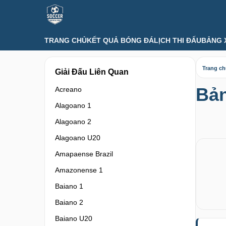
TRANG CHỦ
KẾT QUẢ BÓNG ĐÁ
LỊCH THI ĐẤU
BẢNG 
Trang c
Giải Đấu Liên Quan
Bản
Acreano
Alagoano 1
Alagoano 2
Alagoano U20
Amapaense Brazil
Amazonense 1
Baiano 1
Baiano 2
Baiano U20