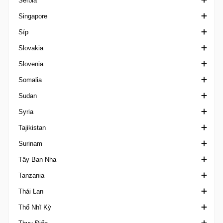
Serbia
CAC Games
Liga III
Super Cup San Marino
Championship Scotland
Ligue 1 Senegal
Singapore
Campeones Cup
Supercupa
Highland / Lowland
Cup Serbia
Síp
Caribbean Cup
League Cup Scotland
Prva Liga
Cup Singapore
Slovakia
Giao hữu câu lạc bộ
League One Scotland
VĐQG Serbia
VĐQG Singapore
Hạng nhất Síp
Slovenia
China Cup
Ngoại hạng Scotland
Srpska Liga
League Cup Singapore
Hạng nhì Síp
VĐQG Slovakia
Somalia
Club Friendlies Women
League Two Scotland
Hạng ba Síp
2. liga Slovakia
1. SNL
Sudan
CONMEBOL/UEFA Finalissima
Scottish Cup
Siêu Cup Síp
3. liga Slovakia
2. SNL
hạng Nhất Somalia
Syria
COTIF Tournament
SWF Scottish Cup
Cup Cyprus
Cup Slovakia
3. SNL
Ngoại hạng Sudan
Tajikistan
Emirates Cup
SWPL Cup
I Liga Women
Cup Slovenia
Ngoại hạng Syria
Surinam
FIFA Confederations Cup
VĐQG Tajikistan
Tây Ban Nha
FIFA U17 Women's World Cup
Suriname Major League
Tanzania
Giao hữu
Cúp Nhà vua Tây Ban Nha
Thái Lan
FIFA U20 Women's World Cup
Copa Federacion
Ligi kuu Bara
Thổ Nhĩ Kỳ
Friendlies Women
La Liga
FA Cup Thailand