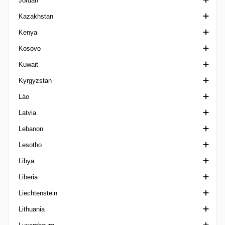
Jordan
Goiano 1
League Cup Iceland
First Division
Ngoại hạng Israel
Ngoại hạng Jamaica
Kazakhstan
Goiano 2
Reykjavik Cup
Ngoại hạng Ireland
Liga Leumit
Ngoại hạng Jordan
Kenya
Goiano 3
Super Cup Iceland
League Cup Ireland
State Cup
Cup Jordan
1. Division Kazakhstan
Kosovo
Goiano U20
Women's President's Cup
Super Cup Israel
Siêu Cúp Jordan
Ngoại hạng Kazakhstan
Ngoại hạng Kenya
Kuwait
Maranhense 1
Toto Cup Ligat Al
Shield Cup Jordan
Siêu Cúp Kazakhstan
Shield Cup Kenya
Siêu Cup Kosovo
Kyrgyzstan
Maranhense 2
Cup Kazakhstan
Super League Kenya
VĐQG Kosovo
Crown Prince Cup Kuwait
Lào
Matogrossense 1
Cup Kosovo
Division 1 Kuwait
VĐQG Kyrgyzstan
Latvia
Matogrossense 2
VĐQG Kuwait
VĐQG Lào
Lebanon
Mineiro 1
Siêu Cúp Kuwait
1. Liga Latvia
Lesotho
Mineiro 2
Emir Cup Kuwait
Siêu Cúp Latvia
Cup Lebanon
Libya
Mineiro 3
VĐQG Latvia
Ngoại hạng Lebanon
Ngoại hạng Lesotho
Liberia
Mineiro U20
Cup Latvia
Federation Cup Lebanon
Ngoại hạng Libya
Liechtenstein
Paraense A
LFA First Division
Lithuania
Paraense B1
Cup Liechtenstein