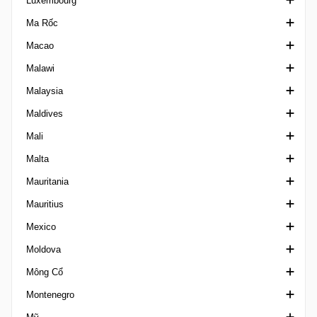
Luxembourg
Paraense B2
VĐQG Lithuania
Ma Rốc
Paraense U20
1 Lyga
VĐQG Luxembourg
Macao
Paraibano 1
Siêu Cúp Lithuania
Cup Luxembourg
VĐQG Ma Rốc
Malawi
Paraibano 2 Brazil
Cup Lithuania
Botola 2
VĐQG Macao
Malaysia
Paraibano U20
Cup Morocco
VĐQG Malawi
Maldives
Paranaense 1
FA Cup Malaysia
Mali
Paranaense 2
Malaysia Cup
VĐQG Maldives
Malta
Paranaense 3
Hạng nhất Malaysia
Ngoại hạng Mali
Mauritania
Paranaense U20
MFL Cup
Challenge Cup Malta
Mauritius
Paulista A1
Super League Malaysia
Challenge League Malta
VĐQG Mauritania
Mexico
Paulista A2
Ngoại hạng Malta
Mauritian League
Moldova
Paulista A3
FA Trophy Malta
Copa MX
Mông Cổ
Paulista A4
Super Cup Malta
Copa por Mexico
Cupa Moldova
Montenegro
Paulista Série B
VĐQG Mexico
VĐQG Moldova
Ngoại hạng Mông Cổ