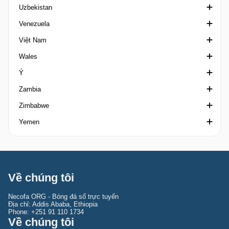
Uzbekistan
Premier League Asia Trophy
Super Cup United Arab Emirates
Capital Territory NPL
Druha Liga
VĐQG Uruguay
Venezuela
Premier League International Cup
Capital Territory NPL 2
Ngoại hạng Ukraina
Copa Uruguay
Cup Uzbekistan
Việt Nam
Qatar-UAE Super Cup
FQPL 3 Metro
Siêu Cúp Ukraina
Segunda Division Uruguay
Pro League Uzbekistan
VĐQG Venezuela
Wales
SAFF Championship
New South Wales NPL
Persha Liga
Super Copa Uruguay
VĐQG Uzbekistan
Copa Venezuela
Siêu Cúp Việt Nam
Ý
SheBelieves Cup
NNSW League 1
U19 League
Super Cup Uzbekistan
Segunda Division Venezuela
V-League
FAW Championship
Zambia
South American Youth Games
Northern NSW NPL
U21 League
Supercopa Venezuela
Hạng nhất Quốc gia
Ngoại hạng xứ Wales
Campionato Primavera 1
Zimbabwe
Southeast Asian Games
Northern Territory Premier League
Cup Quốc Gia Việt Nam
League Cup Wales
Campionato Primavera 2
Ngoại hạng Zambia
Yemen
The Atlantic Cup
NSW League One
Welsh Cup
Coppa Italia
Ngoại hạng Zimbabwe
Tipsport Malta Cup
Queensland NPL
Coppa Italia Primavera
Yemeni League
Tournoi Maurice Revello
Queensland Premier League
Coppa Italia Serie C
U20 Arab Championship
South Australia NPL Australia
Coppa Italia Serie D
Về chúng tôi
UAE-Qatar Super Shield
South Australia State League 1
Coppa Italia Women
Necofa ORG - Bóng đá số trực tuyến
UEFA/CONMEBOL Club Challenge
Tasmania Northern Championship
Serie A
Địa chỉ: Addis Ababa, Ethiopia
Phone: +251 91 110 1734
Về chúng tôi
WAFF Championship U23
Tasmania NPL
Serie A Women