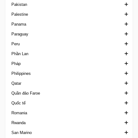
Pakistan
Roraimense
USL 2
CONMEBOL U17
Second League A
J2 League
Sultan Cup
NPFL
Palestine
Sao Paulo Youth Cup
USL Championship
CONMEBOL U17 Femenino
Siêu Cúp Nga
J3 League
Super Cup Oman
Ngoại hạng Pakistan
Panama
Sergipano 1
USL Cup
CONMEBOL U20
Second League B
Siêu Cúp Nhật
West Bank Premier League
Paraguay
Sergipano 2
USL League One
CONMEBOL U20 Femenino
Superliga Women
Japan Football League
LPF
Peru
VĐQG Brazil
USL League Two
Youth Championship
WE League
Copa Paraguay
Phần Lan
hạng nhì Brazil
USL Super League
VĐQG Paraguay
Copa Bicentenario
Pháp
hạng 3 Brazil
USL W League
Division Intermedia
Copa Inca
Kakkonen
Philippines
hạng 4 Brazil
WPSL
Supercopa Paraguay
Hạng Nhất Peru
Kakkosen Cup
Cúp Quốc gia Pháp
Qatar
Sergipano U20
Hạng 2 Peru
Kansallinen Liiga
Cúp Liên đoàn Pháp
Copa Paulino Alcantara
Quần đảo Faroe
Siêu Cúp Brazil
Copa Peru
League Cup Finland
Ligue 1
PFL
Emir Cup Qatar
Quốc tế
Sul-Matogrossense
Supercopa Peru
VĐQG Phần Lan
Ligue 2 France
Qatar Cup
1. Deild Faroe Islands
Romania
Tocantinense
Suomen Cup
National 1
VĐQG Qatar
Ngoại hạng Faroe
Cúp Vô địch Châu Á
Rwanda
Ykkonen
National 2
QFA Cup
Siêu Cúp Faroe
Algarve Cup
Cupa Romaniei
San Marino
Ykkoscup Finland
National 3
Second Division
Logmanssteypid
Arab Club Champions Cup
VĐQG Romania
VĐQG Rwanda