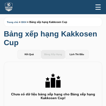
☰
»
»
Bảng xếp hạng Kakkosen Cup
Trang chủ
BXH
Bảng xếp hạng Kakkosen
Cup
Kết Quả
Bảng Xếp Hạng
Lịch Thi Đấu
Chưa có dữ liệu bảng xếp hạng cho Bảng xếp hạng
Kakkosen Cup!