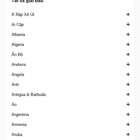
Tất cả giải Đấu
Ả Rập Xê Út
Ai Cập
Crown Prince Cup Saudi Arabia
Albania
Division 1 Saudi Arabia
Cúp quốc gia Ai Cập
Algeria
King's Cup Saudi Arabia
Cúp Liên đoàn Ai Cập
1st Division Albania
Ấn Độ
VĐQG Ả Rập Xê Út
Ngoại hạng Ai Cập
2nd Division
Coupe de la Ligue Algeria
Andorra
Siêu Cúp Ả Rập Xê Út
Second Division A
Cup Albania
Coupe Nationale
AIFF Super Cup India
Angola
Siêu Cúp Ai Cập
Super Cup Albania
VĐQG Algeria
Calcutta Premier Division
VĐQG Andorra
Anh
VĐQG Albania
Ligue 2 Algeria
I-League
2a Divisio
Girabola
Antigua & Barbuda
Reserve League Algeria
I-League 2 India
Copa Constitucio
Hạng Nhất Anh
Áo
Super Cup Algeria
VĐQG Ấn Độ
Super Cup Andorra
Siêu cúp Anh
VĐQG Antigua & Barbuda
Argentina
Santosh Trophy India
Cúp Liên đoàn
Giải hạng hai Áo
Armenia
FA Cup
VĐQG Áo
Cúp quốc gia Argentina
Aruba
FA Trophy England
Cúp Bóng đá Áo
Cúp Siêu giải đấu
Cup Armenia