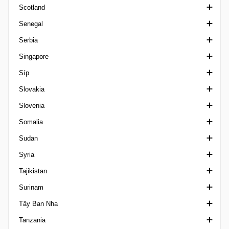
Scotland
Ykkosliiga
Premiere Ligue
Stars League
Arab Cup
Liga 1 Feminin
VĐQG San Marino
Senegal
Trophée des Champions
Cúp bóng đá châu Phi
Liga II
Coppa Titano
Challenge Cup Scotland
Serbia
CAC Games
Liga III
Super Cup San Marino
Championship Scotland
Ligue 1 Senegal
Singapore
Campeones Cup
Supercupa
Highland / Lowland
Cup Serbia
Síp
Caribbean Cup
League Cup Scotland
Prva Liga
Cup Singapore
Slovakia
Giao hữu câu lạc bộ
League One Scotland
VĐQG Serbia
VĐQG Singapore
Hạng nhất Síp
Slovenia
China Cup
Ngoại hạng Scotland
Srpska Liga
League Cup Singapore
Hạng nhì Síp
VĐQG Slovakia
Somalia
Club Friendlies Women
League Two Scotland
Hạng ba Síp
2. liga Slovakia
1. SNL
Sudan
CONMEBOL/UEFA Finalissima
Scottish Cup
Siêu Cup Síp
3. liga Slovakia
2. SNL
hạng Nhất Somalia
Syria
COTIF Tournament
SWF Scottish Cup
Cup Cyprus
Cup Slovakia
3. SNL
Ngoại hạng Sudan
Tajikistan
Emirates Cup
SWPL Cup
I Liga Women
Cup Slovenia
Ngoại hạng Syria
Surinam
FIFA Confederations Cup
VĐQG Tajikistan
Tây Ban Nha
FIFA U17 Women's World Cup
Suriname Major League
Tanzania
Giao hữu
Cúp Nhà vua Tây Ban Nha