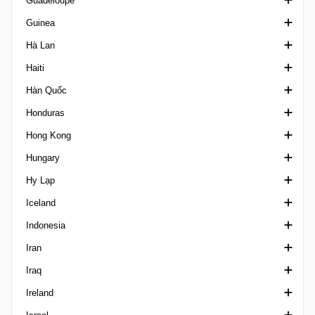
Guadeloupe
Copa do Brasil U17
Liga 3 Georgia
Rock Cup
VĐQG Guatemala
Guinea
Copa do Brasil U20
Primera Division Guatemala
Division d'Honneur
Hà Lan
Copa do Nordeste
VĐQG Guinea
Haiti
Copa Espírito Santo
Derde Divisie
Hàn Quốc
Copa Fares Lopes
VĐQG Hà Lan
Ligue Haitienne Haiti
Honduras
Copa Gaucha
Eerste Divisie
K League 1
Hong Kong
Copa Grao Para
Eredivisie Women
K League 2
VĐQG Honduras
Hungary
Copa Paulista
KNVB Beker Netherlands
K League Cup
FA Cup Hong Kong
Hy Lạp
Copa Rio
Siêu Cúp Hà Lan
Cúp Quốc Gia Hàn Quốc
Ngoại hạng Hong Kong
VĐQG Hungary
Iceland
Copa Rio U20
Reserve League Netherlands
K3 League
HKFA 1st Division
Magyar Kupa
Cúp Quốc gia Hy Lạp
Indonesia
Copa Santa Catarina
Tweede Divisie
WK-League
Sapling Cup
NB II
Football League
1. Deild Iceland
Iran
Copa Verde
U18 Divisie 1 Netherlands
Senior Shield
NB III
VĐQG Hy Lạp
VĐQG Iceland
VĐQG Indonesia
Iraq
Estadual Junior U20
U19 Divisie 1
HKPL Cup
Hạng Nhì Hy Lạp
2. Deild
Liga 2 Indonesia
Azadegan League
Ireland
Gaucho 1
U21 Divisie 1 Netherlands
Gamma Ethniki
Besta deild Women
Piala Indonesia
VĐQG Iran
VĐQG I-rắc