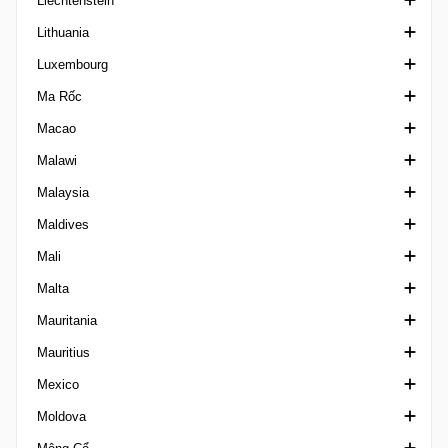
Liechtenstein
Paraense A
LFA First Division
Lithuania
Paraense B1
Cup Liechtenstein
Luxembourg
Paraense B2
VĐQG Lithuania
Ma Rốc
Paraense U20
1 Lyga
VĐQG Luxembourg
Macao
Paraibano 1
Siêu Cúp Lithuania
Cup Luxembourg
VĐQG Ma Rốc
Malawi
Paraibano 2 Brazil
Cup Lithuania
Botola 2
VĐQG Macao
Malaysia
Paraibano U20
Cup Morocco
VĐQG Malawi
Maldives
Paranaense 1
FA Cup Malaysia
Mali
Paranaense 2
Malaysia Cup
VĐQG Maldives
Malta
Paranaense 3
Hạng nhất Malaysia
Ngoại hạng Mali
Mauritania
Paranaense U20
MFL Cup
Challenge Cup Malta
Mauritius
Paulista A1
Super League Malaysia
Challenge League Malta
VĐQG Mauritania
Mexico
Paulista A2
Ngoại hạng Malta
Mauritian League
Moldova
Paulista A3
FA Trophy Malta
Copa MX