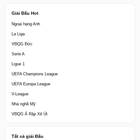
Giải Đấu Hot
Ngoại hạng Anh
La Liga
VĐQG Đức
Serie A
Ligue 1
UEFA Champions League
UEFA Europa League
V-League
Nhà nghề Mỹ
VĐQG Ả Rập Xê Út
Tất cả giải Đấu