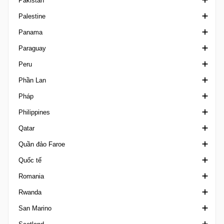
Pakistan
Roraimense
USL 2
CONMEBOL U17
Second League A
J2 League
Sultan Cup
NPFL
Palestine
Sao Paulo Youth Cup
USL Championship
CONMEBOL U17 Femenino
Siêu Cúp Nga
J3 League
Super Cup Oman
Ngoại hạng Pakistan
Panama
Sergipano 1
USL Cup
CONMEBOL U20
Second League B
Siêu Cúp Nhật
West Bank Premier League
Paraguay
Sergipano 2
USL League One
CONMEBOL U20 Femenino
Superliga Women
Japan Football League
LPF
Peru
VĐQG Brazil
USL League Two
Youth Championship
WE League
Copa Paraguay
Phần Lan
hạng nhì Brazil
USL Super League
VĐQG Paraguay
Copa Bicentenario
Pháp
hạng 3 Brazil
USL W League
Division Intermedia
Copa Inca
Kakkonen
Philippines
hạng 4 Brazil
WPSL
Supercopa Paraguay
Hạng Nhất Peru
Kakkosen Cup
Cúp Quốc gia Pháp
Qatar
Sergipano U20
Hạng 2 Peru
Kansallinen Liiga
Cúp Liên đoàn Pháp
Copa Paulino Alcantara
Quần đảo Faroe
Siêu Cúp Brazil
Copa Peru
League Cup Finland
Ligue 1
PFL
Emir Cup Qatar
Quốc tế
Sul-Matogrossense
Supercopa Peru
VĐQG Phần Lan
Ligue 2 France
Qatar Cup
1. Deild Faroe Islands
Romania
Tocantinense
Suomen Cup
National 1
VĐQG Qatar
Ngoại hạng Faroe
Cúp Vô địch Châu Á
Rwanda
Ykkonen
National 2
QFA Cup
Siêu Cúp Faroe
Algarve Cup
Cupa Romaniei
San Marino
Ykkoscup Finland
National 3
Second Division
Logmanssteypid
Arab Club Champions Cup
VĐQG Romania
VĐQG Rwanda