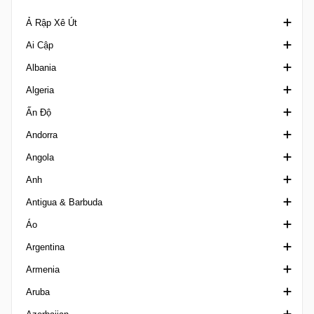
Ả Rập Xê Út
Ai Cập
Crown Prince Cup Saudi Arabia
Albania
Division 1 Saudi Arabia
Cúp quốc gia Ai Cập
Algeria
King's Cup Saudi Arabia
Cúp Liên đoàn Ai Cập
1st Division Albania
Ấn Độ
VĐQG Ả Rập Xê Út
Ngoại hạng Ai Cập
2nd Division
Coupe de la Ligue Algeria
Andorra
Siêu Cúp Ả Rập Xê Út
Second Division A
Cup Albania
Coupe Nationale
AIFF Super Cup India
Angola
Siêu Cúp Ai Cập
Super Cup Albania
VĐQG Algeria
Calcutta Premier Division
VĐQG Andorra
Anh
VĐQG Albania
Ligue 2 Algeria
I-League
2a Divisio
Girabola
Antigua & Barbuda
Reserve League Algeria
I-League 2 India
Copa Constitucio
Hạng Nhất Anh
Áo
Super Cup Algeria
VĐQG Ấn Độ
Super Cup Andorra
Siêu cúp Anh
VĐQG Antigua & Barbuda
Argentina
Santosh Trophy India
Cúp Liên đoàn
Giải hạng hai Áo
Armenia
FA Cup
VĐQG Áo
Cúp quốc gia Argentina
Aruba
FA Trophy England
Cúp Bóng đá Áo
Cúp Siêu giải đấu
Cup Armenia