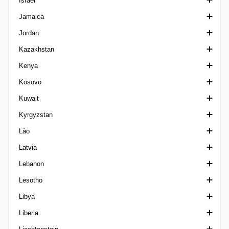
Israel
Gaucho 2
Cup Iceland
Piala Presiden
Siêu Cúp Iran
FAI Cup
Jamaica
Gaucho 3
Fotbolti.net Cup A
Hazfi Cup
FAI President's Cup
Liga Alef
Jordan
Goiano 1
League Cup Iceland
First Division
Ngoại hạng Israel
Ngoại hạng Jamaica
Kazakhstan
Goiano 2
Reykjavik Cup
Ngoại hạng Ireland
Liga Leumit
Ngoại hạng Jordan
Kenya
Goiano 3
Super Cup Iceland
League Cup Ireland
State Cup
Cup Jordan
1. Division Kazakhstan
Kosovo
Goiano U20
Women's President's Cup
Super Cup Israel
Siêu Cúp Jordan
Ngoại hạng Kazakhstan
Ngoại hạng Kenya
Kuwait
Maranhense 1
Toto Cup Ligat Al
Shield Cup Jordan
Siêu Cúp Kazakhstan
Shield Cup Kenya
Siêu Cup Kosovo
Kyrgyzstan
Maranhense 2
Cup Kazakhstan
Super League Kenya
VĐQG Kosovo
Crown Prince Cup Kuwait
Lào
Matogrossense 1
Cup Kosovo
Division 1 Kuwait
VĐQG Kyrgyzstan
Latvia
Matogrossense 2
VĐQG Kuwait
VĐQG Lào
Lebanon
Mineiro 1
Siêu Cúp Kuwait
1. Liga Latvia
Lesotho
Mineiro 2
Emir Cup Kuwait
Siêu Cúp Latvia
Cup Lebanon
Libya
Mineiro 3
VĐQG Latvia
Ngoại hạng Lebanon
Ngoại hạng Lesotho
Liberia
Mineiro U20
Cup Latvia
Federation Cup Lebanon
Ngoại hạng Libya