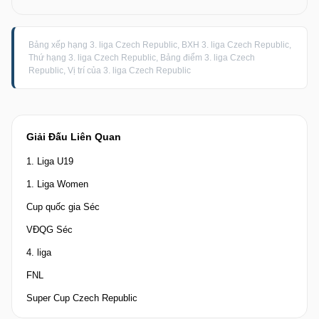
Bảng xếp hạng 3. liga Czech Republic, BXH 3. liga Czech Republic,
Thứ hạng 3. liga Czech Republic, Bảng điểm 3. liga Czech
Republic, Vị trí của 3. liga Czech Republic
Giải Đấu Liên Quan
1. Liga U19
1. Liga Women
Cup quốc gia Séc
VĐQG Séc
4. liga
FNL
Super Cup Czech Republic