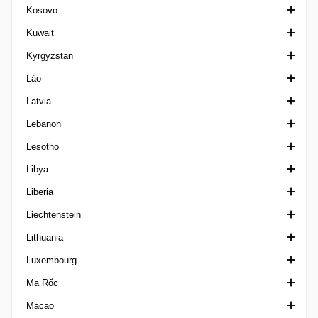
Kosovo
Goiano U20
Women's President's Cup
Super Cup Israel
Siêu Cúp Jordan
Ngoại hạng Kazakhstan
Ngoại hạng Kenya
Kuwait
Maranhense 1
Toto Cup Ligat Al
Shield Cup Jordan
Siêu Cúp Kazakhstan
Shield Cup Kenya
Siêu Cup Kosovo
Kyrgyzstan
Maranhense 2
Cup Kazakhstan
Super League Kenya
VĐQG Kosovo
Crown Prince Cup Kuwait
Lào
Matogrossense 1
Cup Kosovo
Division 1 Kuwait
VĐQG Kyrgyzstan
Latvia
Matogrossense 2
VĐQG Kuwait
VĐQG Lào
Lebanon
Mineiro 1
Siêu Cúp Kuwait
1. Liga Latvia
Lesotho
Mineiro 2
Emir Cup Kuwait
Siêu Cúp Latvia
Cup Lebanon
Libya
Mineiro 3
VĐQG Latvia
Ngoại hạng Lebanon
Ngoại hạng Lesotho
Liberia
Mineiro U20
Cup Latvia
Federation Cup Lebanon
Ngoại hạng Libya
Liechtenstein
Paraense A
LFA First Division
Lithuania
Paraense B1
Cup Liechtenstein
Luxembourg
Paraense B2
VĐQG Lithuania
Ma Rốc
Paraense U20
1 Lyga
VĐQG Luxembourg
Macao
Paraibano 1
Siêu Cúp Lithuania
Cup Luxembourg
VĐQG Ma Rốc