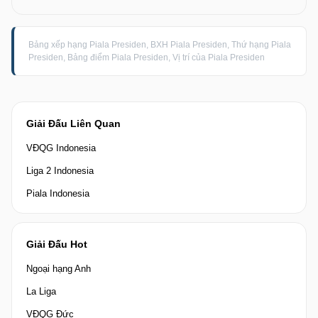
Bảng xếp hạng Piala Presiden, BXH Piala Presiden, Thứ hạng Piala
Presiden, Bảng điểm Piala Presiden, Vị trí của Piala Presiden
Giải Đấu Liên Quan
VĐQG Indonesia
Liga 2 Indonesia
Piala Indonesia
Giải Đấu Hot
Ngoại hạng Anh
La Liga
VĐQG Đức