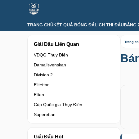
TRANG CHỦ
KẾT QUẢ BÓNG ĐÁ
LỊCH THI ĐẤU
BẢNG 
Trang c
Giải Đấu Liên Quan
Bả
VĐQG Thụy Điển
Damallsvenskan
Division 2
Elitettan
Ettan
Cúp Quốc gia Thụy Điển
Superettan
Giải Đấu Hot