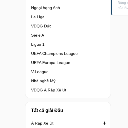
Bảng 
Ngoại hạng Anh
của S
La Liga
VĐQG Đức
Serie A
Ligue 1
UEFA Champions League
UEFA Europa League
V-League
Nhà nghề Mỹ
VĐQG Ả Rập Xê Út
Tất cả giải Đấu
Ả Rập Xê Út