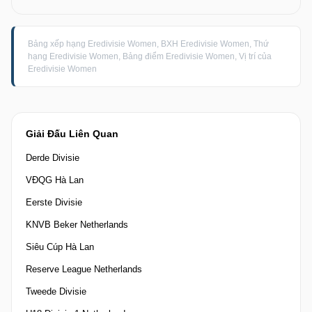
Bảng xếp hạng Eredivisie Women, BXH Eredivisie Women, Thứ
hạng Eredivisie Women, Bảng điểm Eredivisie Women, Vị trí của
Eredivisie Women
Giải Đấu Liên Quan
Derde Divisie
VĐQG Hà Lan
Eerste Divisie
KNVB Beker Netherlands
Siêu Cúp Hà Lan
Reserve League Netherlands
Tweede Divisie