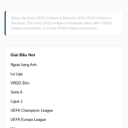
Bảng xếp hạng VĐQG Antigua & Barbuda, BXH VĐQG Antigua &
Barbuda, Thứ hạng VĐQG Antigua & Barbuda, Bảng điểm VĐQG
Antigua & Barbuda, Vị trí của VĐQG Antigua & Barbuda
Giải Đấu Hot
Ngoại hạng Anh
La Liga
VĐQG Đức
Serie A
Ligue 1
UEFA Champions League
UEFA Europa League