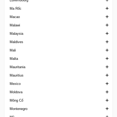
Luxembourg
Paraense B2
VĐQG Lithuania
Ma Rốc
Paraense U20
1 Lyga
VĐQG Luxembourg
Macao
Paraibano 1
Siêu Cúp Lithuania
Cup Luxembourg
VĐQG Ma Rốc
Malawi
Paraibano 2 Brazil
Cup Lithuania
Botola 2
VĐQG Macao
Malaysia
Paraibano U20
Cup Morocco
VĐQG Malawi
Maldives
Paranaense 1
FA Cup Malaysia
Mali
Paranaense 2
Malaysia Cup
VĐQG Maldives
Malta
Paranaense 3
Hạng nhất Malaysia
Ngoại hạng Mali
Mauritania
Paranaense U20
MFL Cup
Challenge Cup Malta
Mauritius
Paulista A1
Super League Malaysia
Challenge League Malta
VĐQG Mauritania
Mexico
Paulista A2
Ngoại hạng Malta
Mauritian League
Moldova
Paulista A3
FA Trophy Malta
Copa MX
Mông Cổ
Paulista A4
Super Cup Malta
Copa por Mexico
Cupa Moldova
Montenegro
Paulista Série B
VĐQG Mexico
VĐQG Moldova
Ngoại hạng Mông Cổ