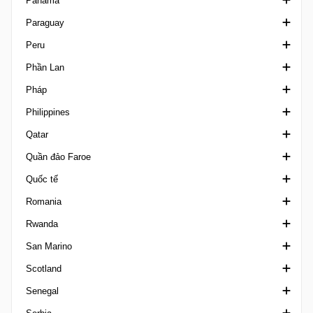
Panama
Sergipano 1
USL Cup
CONMEBOL U20
Second League B
Siêu Cúp Nhật
West Bank Premier League
Paraguay
Sergipano 2
USL League One
CONMEBOL U20 Femenino
Superliga Women
Japan Football League
LPF
Peru
VĐQG Brazil
USL League Two
Youth Championship
WE League
Copa Paraguay
Phần Lan
hạng nhì Brazil
USL Super League
VĐQG Paraguay
Copa Bicentenario
Pháp
hạng 3 Brazil
USL W League
Division Intermedia
Copa Inca
Kakkonen
Philippines
hạng 4 Brazil
WPSL
Supercopa Paraguay
Hạng Nhất Peru
Kakkosen Cup
Cúp Quốc gia Pháp
Qatar
Sergipano U20
Hạng 2 Peru
Kansallinen Liiga
Cúp Liên đoàn Pháp
Copa Paulino Alcantara
Quần đảo Faroe
Siêu Cúp Brazil
Copa Peru
League Cup Finland
Ligue 1
PFL
Emir Cup Qatar
Quốc tế
Sul-Matogrossense
Supercopa Peru
VĐQG Phần Lan
Ligue 2 France
Qatar Cup
1. Deild Faroe Islands
Romania
Tocantinense
Suomen Cup
National 1
VĐQG Qatar
Ngoại hạng Faroe
Cúp Vô địch Châu Á
Rwanda
Ykkonen
National 2
QFA Cup
Siêu Cúp Faroe
Algarve Cup
Cupa Romaniei
San Marino
Ykkoscup Finland
National 3
Second Division
Logmanssteypid
Arab Club Champions Cup
VĐQG Romania
VĐQG Rwanda
Scotland
Ykkosliiga
Premiere Ligue
Stars League
Arab Cup
Liga 1 Feminin
VĐQG San Marino
Senegal
Trophée des Champions
Cúp bóng đá châu Phi
Liga II
Coppa Titano
Challenge Cup Scotland