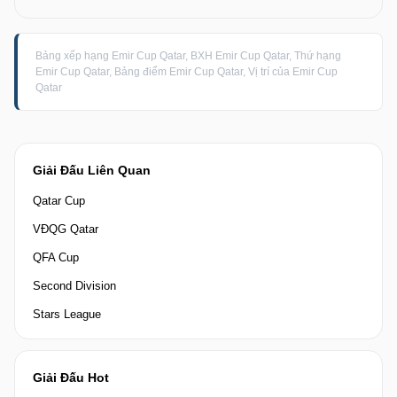
Bảng xếp hạng Emir Cup Qatar, BXH Emir Cup Qatar, Thứ hạng
Emir Cup Qatar, Bảng điểm Emir Cup Qatar, Vị trí của Emir Cup
Qatar
Giải Đấu Liên Quan
Qatar Cup
VĐQG Qatar
QFA Cup
Second Division
Stars League
Giải Đấu Hot