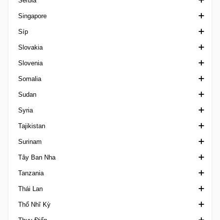
Serbia
CAC Games
Liga III
Super Cup San Marino
Championship Scotland
Ligue 1 Senegal
Singapore
Campeones Cup
Supercupa
Highland / Lowland
Cup Serbia
Síp
Caribbean Cup
League Cup Scotland
Prva Liga
Cup Singapore
Slovakia
Giao hữu câu lạc bộ
League One Scotland
VĐQG Serbia
VĐQG Singapore
Hạng nhất Síp
Slovenia
China Cup
Ngoại hạng Scotland
Srpska Liga
League Cup Singapore
Hạng nhì Síp
VĐQG Slovakia
Somalia
Club Friendlies Women
League Two Scotland
Hạng ba Síp
2. liga Slovakia
1. SNL
Sudan
CONMEBOL/UEFA Finalissima
Scottish Cup
Siêu Cup Síp
3. liga Slovakia
2. SNL
hạng Nhất Somalia
Syria
COTIF Tournament
SWF Scottish Cup
Cup Cyprus
Cup Slovakia
3. SNL
Ngoại hạng Sudan
Tajikistan
Emirates Cup
SWPL Cup
I Liga Women
Cup Slovenia
Ngoại hạng Syria
Surinam
FIFA Confederations Cup
VĐQG Tajikistan
Tây Ban Nha
FIFA U17 Women's World Cup
Suriname Major League
Tanzania
Giao hữu
Cúp Nhà vua Tây Ban Nha
Thái Lan
FIFA U20 Women's World Cup
Copa Federacion
Ligi kuu Bara
Thổ Nhĩ Kỳ
Friendlies Women
La Liga
FA Cup Thailand