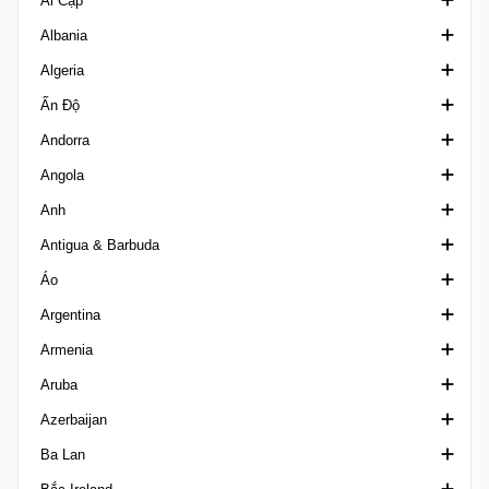
Ai Cập
Crown Prince Cup Saudi Arabia
Albania
Division 1 Saudi Arabia
Cúp quốc gia Ai Cập
Algeria
King's Cup Saudi Arabia
Cúp Liên đoàn Ai Cập
1st Division Albania
Ấn Độ
VĐQG Ả Rập Xê Út
Ngoại hạng Ai Cập
2nd Division
Coupe de la Ligue Algeria
Andorra
Siêu Cúp Ả Rập Xê Út
Second Division A
Cup Albania
Coupe Nationale
AIFF Super Cup India
Angola
Siêu Cúp Ai Cập
Super Cup Albania
VĐQG Algeria
Calcutta Premier Division
VĐQG Andorra
Anh
VĐQG Albania
Ligue 2 Algeria
I-League
2a Divisio
Girabola
Antigua & Barbuda
Reserve League Algeria
I-League 2 India
Copa Constitucio
Hạng Nhất Anh
Áo
Super Cup Algeria
VĐQG Ấn Độ
Super Cup Andorra
Siêu cúp Anh
VĐQG Antigua & Barbuda
Argentina
Santosh Trophy India
Cúp Liên đoàn
Giải hạng hai Áo
Armenia
FA Cup
VĐQG Áo
Cúp quốc gia Argentina
Aruba
FA Trophy England
Cúp Bóng đá Áo
Cúp Siêu giải đấu
Cup Armenia
Azerbaijan
FA Women's League Cup
Frauenliga
VĐQG Argentina, Torneo Betano
Ngoại hạng Armenia
Division di Honor
Ba Lan
FA Youth Cup
Landesliga
Prim B Metro Argentina
Super Cup Armenia
Cúp Bóng đá Azerbaijan