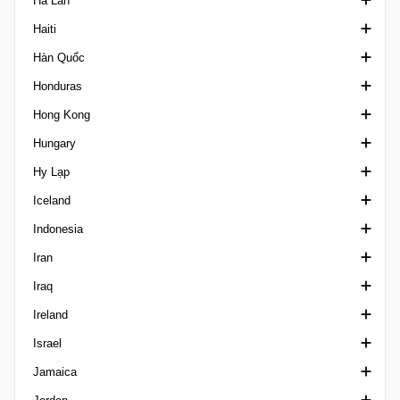
Hà Lan
Copa do Nordeste
VĐQG Guinea
Haiti
Copa Espírito Santo
Derde Divisie
Hàn Quốc
Copa Fares Lopes
VĐQG Hà Lan
Ligue Haitienne Haiti
Honduras
Copa Gaucha
Eerste Divisie
K League 1
Hong Kong
Copa Grao Para
Eredivisie Women
K League 2
VĐQG Honduras
Hungary
Copa Paulista
KNVB Beker Netherlands
K League Cup
FA Cup Hong Kong
Hy Lạp
Copa Rio
Siêu Cúp Hà Lan
Cúp Quốc Gia Hàn Quốc
Ngoại hạng Hong Kong
VĐQG Hungary
Iceland
Copa Rio U20
Reserve League Netherlands
K3 League
HKFA 1st Division
Magyar Kupa
Cúp Quốc gia Hy Lạp
Indonesia
Copa Santa Catarina
Tweede Divisie
WK-League
Sapling Cup
NB II
Football League
1. Deild Iceland
Iran
Copa Verde
U18 Divisie 1 Netherlands
Senior Shield
NB III
VĐQG Hy Lạp
VĐQG Iceland
VĐQG Indonesia
Iraq
Estadual Junior U20
U19 Divisie 1
HKPL Cup
Hạng Nhì Hy Lạp
2. Deild
Liga 2 Indonesia
Azadegan League
Ireland
Gaucho 1
U21 Divisie 1 Netherlands
Gamma Ethniki
Besta deild Women
Piala Indonesia
VĐQG Iran
VĐQG I-rắc
Israel
Gaucho 2
Cup Iceland
Piala Presiden
Siêu Cúp Iran
FAI Cup
Jamaica
Gaucho 3
Fotbolti.net Cup A
Hazfi Cup
FAI President's Cup
Liga Alef