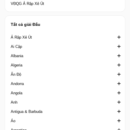
VĐQG Ả Rập Xê Út
Tất cả giải Đấu
Ả Rập Xê Út
Ai Cập
Crown Prince Cup Saudi Arabia
Albania
Division 1 Saudi Arabia
Cúp quốc gia Ai Cập
Algeria
King's Cup Saudi Arabia
Cúp Liên đoàn Ai Cập
1st Division Albania
Ấn Độ
VĐQG Ả Rập Xê Út
Ngoại hạng Ai Cập
2nd Division
Coupe de la Ligue Algeria
Andorra
Siêu Cúp Ả Rập Xê Út
Second Division A
Cup Albania
Coupe Nationale
AIFF Super Cup India
Angola
Siêu Cúp Ai Cập
Super Cup Albania
VĐQG Algeria
Calcutta Premier Division
VĐQG Andorra
Anh
VĐQG Albania
Ligue 2 Algeria
I-League
2a Divisio
Girabola
Antigua & Barbuda
Reserve League Algeria
I-League 2 India
Copa Constitucio
Hạng Nhất Anh
Áo
Super Cup Algeria
VĐQG Ấn Độ
Super Cup Andorra
Siêu cúp Anh
VĐQG Antigua & Barbuda