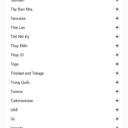
Surinam
FIFA Confederations Cup
VĐQG Tajikistan
Tây Ban Nha
FIFA U17 Women's World Cup
Suriname Major League
Tanzania
Giao hữu
Cúp Nhà vua Tây Ban Nha
Thái Lan
FIFA U20 Women's World Cup
Copa Federacion
Ligi kuu Bara
Thổ Nhĩ Kỳ
Friendlies Women
La Liga
FA Cup Thailand
Thụy Điển
Gulf Cup of Nations
Primera Division Femenina
League Cup Thailand
1. Lig
Thụy Sĩ
International Champions Cup
Primera Division RFEF
VĐQG Thái Lan
2. Lig
VĐQG Thụy Điển
Togo
Islamic Solidarity Games
Segunda Division Spain
Thai Champions Cup
3. Lig Turkey
Damallsvenskan
1. Liga Classic
Trinidad and Tobago
King's Cup
Segunda Division RFEF
Thai League 2
Cup Turkey
Division 2
1. Liga Promotion
VĐQG Togo
Trung Quốc
Kirin Cup
Super Cup Spain
VĐQG Thổ Nhĩ Kỳ
Elitettan
2. Liga Interregional
Giải Chuyên nghiệp Trinidad và Tobago
Tunisia
Leagues Cup
Supercopa Femenina
Super Cup Turkey
Ettan
Challenge League Switzerland
Chinese Football League 1
Turkmenistan
Mediterranean Games
Tercera Division RFEF
Cúp Quốc gia Thụy Điển
Erste Liga Cup
Ngoại hạng Trung Quốc
VĐQG Tunisia
UAE
Olympics nam
Superettan
VĐQG Thụy Sĩ
FA Cúp Trung Quốc
Cup Tunisia
VĐQG Turkmenistan
Úc
Olympics nữ
Svenska Cupen Women
Schweizer Pokal
Chinese Football League 2
Ligue 2 Tunisia
Youth League
Division 1 United Arab Emirates