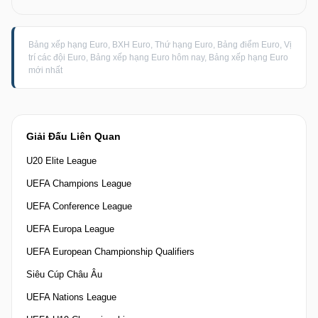
Bảng xếp hạng Euro, BXH Euro, Thứ hạng Euro, Bảng điểm Euro, Vị
trí các đội Euro, Bảng xếp hạng Euro hôm nay, Bảng xếp hạng Euro
mới nhất
Giải Đấu Liên Quan
U20 Elite League
UEFA Champions League
UEFA Conference League
UEFA Europa League
UEFA European Championship Qualifiers
Siêu Cúp Châu Âu
UEFA Nations League