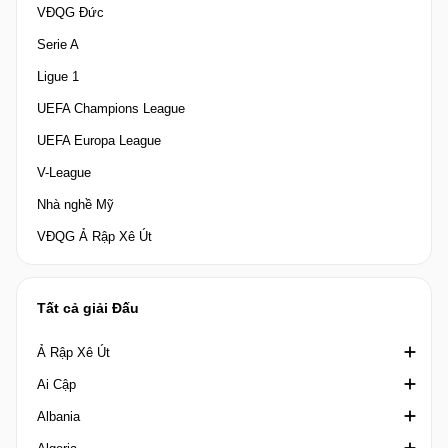
VĐQG Đức
Serie A
Ligue 1
UEFA Champions League
UEFA Europa League
V-League
Nhà nghề Mỹ
VĐQG Ả Rập Xê Út
Tất cả giải Đấu
Ả Rập Xê Út
Ai Cập
Crown Prince Cup Saudi Arabia
Albania
Division 1 Saudi Arabia
Cúp quốc gia Ai Cập