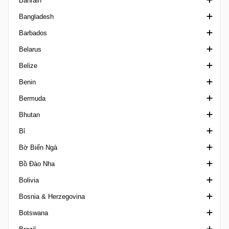
Bahrain
League Two England
Giải hạng nhì Argentina
Cup Poland
Charity Shield
VĐQG Bắc Macedonia
Bangladesh
National League England
Super Copa Argentina
Ekstraliga Women
Irish Cup
Cup North Macedonia
Cúp Nhà vua Bahrain
Barbados
National League Cup
Super Copa International
I Liga
League Cup Northern Ireland
Second League North Macedonia
Ngoại hạng Bahrain
Ngoại hạng Bangladesh
Belarus
National League N / S England
Torneo Federal A Argentina
II Liga
VĐQG Bắc Ireland
Siêu Cúp Bahrain
Federation Cup Bangladesh
Ngoại hạng Barbados
Belize
Non League Div One
Torneo Promocional Amateur
III Liga
Premier Intermediate League
Federation Cup Bahrain
Giải Bóng đá hạng Nhất Belarus
Benin
Non League Premier
Torneo Proyeccion
Super Cup Poland
Premiership Women
Cúp Bóng đá Belarus
Ngoại hạng Belize
Bermuda
Ngoại hạng Anh
Trofeo de Campeones
Ngoại hạng Belarus, Vysshaya Liga
Ngoại hạng Benin
Bhutan
Professional Development League
2. Division Belarus
Ngoại hạng Bermuda
Bỉ
U18 Premier League
Siêu Cúp Belarus
Ngoại hạng Bhutan
Bờ Biển Ngà
Women’s FA Community Shield
Reserve League Belarus
Super League Bhutan
Giải hạng Nhì Bỉ
Bồ Đào Nha
Women's FA Cup
Cúp Bóng đá Bỉ
VĐQG Bờ Biển Ngà
Bolivia
Women's Super League
First Amateur Division
1a Divisao Women
Bosnia & Herzegovina
WSL 2
First Division A
Campeonato de Portugal Prio
Cúp bóng đá Bolivia
Botswana
VĐQG Bỉ
Juniores U19
Giải hạng nhất Bolivia
Ngoại hạng Bosnia và Herzegovina