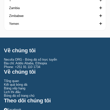
Ý
SheBelieves Cup
NNSW League 1
U19 League
Super Cup Uzbekistan
Segunda Division Venezuela
V-League
FAW Championship
Zambia
South American Youth Games
Northern NSW NPL
U21 League
Supercopa Venezuela
Hạng nhất Quốc gia
Ngoại hạng xứ Wales
Campionato Primavera 1
Zimbabwe
Southeast Asian Games
Northern Territory Premier League
Cup Quốc Gia Việt Nam
League Cup Wales
Campionato Primavera 2
Ngoại hạng Zambia
Yemen
The Atlantic Cup
NSW League One
Welsh Cup
Coppa Italia
Ngoại hạng Zimbabwe
Tipsport Malta Cup
Queensland NPL
Coppa Italia Primavera
Yemeni League
Tournoi Maurice Revello
Queensland Premier League
Coppa Italia Serie C
U20 Arab Championship
South Australia NPL Australia
Coppa Italia Serie D
Về chúng tôi
UAE-Qatar Super Shield
South Australia State League 1
Coppa Italia Women
Necofa ORG - Bóng đá số trực tuyến
UEFA/CONMEBOL Club Challenge
Tasmania Northern Championship
Serie A
Địa chỉ: Addis Ababa, Ethiopia
Phone: +251 91 110 1734
Về chúng tôi
WAFF Championship U23
Tasmania NPL
Serie A Women
Women's International Champions Cup
Tasmania Southern Championship
Serie B
Tổng quan
Kết quả bóng đá
Women's Olympic Qualifying Asia
Victoria NPL
Serie C
Bảng xếp hạng
Lịch thi đấu
Women's Olympic Qualifying CAF
Victoria PL 1
Siêu Cúp Ý
Bóng đá số trang chủ
Theo dõi chúng tôi
Women's WC Qualification Intercontinental Play-offs
Western Australia NPL
Serie D
Facebook