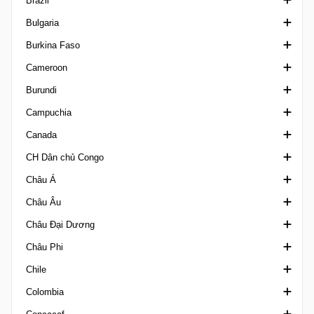
Brazil
Provincial
Liga 3 Portugal
Nacional B Bolivia
Cúp bóng đá Bosna và Hercegovina
Ngoại hạng Botswana
Bulgaria
Second Amateur Division
VĐQG Bồ Đào Nha
Torneo Amistoso de Verano
Premijer Liga
Acreano
Burkina Faso
Super Cup Belgium
Liga Revelacao U23
Alagoano 1
Cúp Bóng đá Bulgaria
Cameroon
Super League Belgium
Siêu Cúp Bồ Đào Nha
Alagoano 2
Hạng Nhất Bulgaria
Ligue 1 Burkina Faso
Burundi
Third Amateur Division
Segunda Liga
Alagoano U20
Hạng Nhì Bulgaria
VĐQG Cameroon
Campuchia
Taca da Liga
Amapaense Brazil
Hạng Ba Bulgaria
Siêu Cúp Cameroon
Ligue A
Canada
Taca de Portugal
Amazonense 1
Super Cup Bulgaria
Elite Two
Ngoại hạng Campuchia
CH Dân chủ Congo
Taca Revelacao U23
Amazonense 2
Hun Sen Cup
Ngoại hạng Canada
Châu Á
Baiano 1
Canadian Championship
Ligue 1 Congo DR
Châu Âu
Baiano 2
Canadian Soccer League
AFC Challenge Cup
Châu Đại Dương
Baiano U20
League 1 Ontario
AFC Challenge League
U20 Elite League
Châu Phi
Brasileiro de Aspirantes
Northern Super League
AFC Champions League Elite
UEFA Champions League
OFC Champions League
Chile
Brasileiro Feminino A1
PCSL
AFC Champions League Two
UEFA Conference League
OFC Nations Cup
Africa Cup of Nations Qualification
Colombia
Brasileiro U17
AFC U17 Asian Cup
UEFA Europa League
OFC U19 Championship
Africa U20 Cup of Nations
Cúp Chile