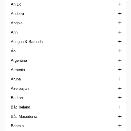
Ấn Độ
VĐQG Ả Rập Xê Út
Ngoại hạng Ai Cập
2nd Division
Coupe de la Ligue Algeria
Andorra
Siêu Cúp Ả Rập Xê Út
Second Division A
Cup Albania
Coupe Nationale
AIFF Super Cup India
Angola
Siêu Cúp Ai Cập
Super Cup Albania
VĐQG Algeria
Calcutta Premier Division
VĐQG Andorra
Anh
VĐQG Albania
Ligue 2 Algeria
I-League
2a Divisio
Girabola
Antigua & Barbuda
Reserve League Algeria
I-League 2 India
Copa Constitucio
Hạng Nhất Anh
Áo
Super Cup Algeria
VĐQG Ấn Độ
Super Cup Andorra
Siêu cúp Anh
VĐQG Antigua & Barbuda
Argentina
Santosh Trophy India
Cúp Liên đoàn
Giải hạng hai Áo
Armenia
FA Cup
VĐQG Áo
Cúp quốc gia Argentina
Aruba
FA Trophy England
Cúp Bóng đá Áo
Cúp Siêu giải đấu
Cup Armenia
Azerbaijan
FA Women's League Cup
Frauenliga
VĐQG Argentina, Torneo Betano
Ngoại hạng Armenia
Division di Honor
Ba Lan
FA Youth Cup
Landesliga
Prim B Metro Argentina
Super Cup Armenia
Cúp Bóng đá Azerbaijan
Bắc Ireland
League Cup England
Regionalliga Austria
Primera C
First League Armenia
Ngoại hạng Azerbaijan
Central Youth League
Bắc Macedonia
League One England
Primera D
Birinci Dasta
VĐQG Ba Lan
Championship Northern Ireland
Bahrain
League Two England
Giải hạng nhì Argentina
Cup Poland
Charity Shield
VĐQG Bắc Macedonia