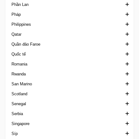
Phần Lan
hạng nhì Brazil
USL Super League
VĐQG Paraguay
Copa Bicentenario
Pháp
hạng 3 Brazil
USL W League
Division Intermedia
Copa Inca
Kakkonen
Philippines
hạng 4 Brazil
WPSL
Supercopa Paraguay
Hạng Nhất Peru
Kakkosen Cup
Cúp Quốc gia Pháp
Qatar
Sergipano U20
Hạng 2 Peru
Kansallinen Liiga
Cúp Liên đoàn Pháp
Copa Paulino Alcantara
Quần đảo Faroe
Siêu Cúp Brazil
Copa Peru
League Cup Finland
Ligue 1
PFL
Emir Cup Qatar
Quốc tế
Sul-Matogrossense
Supercopa Peru
VĐQG Phần Lan
Ligue 2 France
Qatar Cup
1. Deild Faroe Islands
Romania
Tocantinense
Suomen Cup
National 1
VĐQG Qatar
Ngoại hạng Faroe
Cúp Vô địch Châu Á
Rwanda
Ykkonen
National 2
QFA Cup
Siêu Cúp Faroe
Algarve Cup
Cupa Romaniei
San Marino
Ykkoscup Finland
National 3
Second Division
Logmanssteypid
Arab Club Champions Cup
VĐQG Romania
VĐQG Rwanda
Scotland
Ykkosliiga
Premiere Ligue
Stars League
Arab Cup
Liga 1 Feminin
VĐQG San Marino
Senegal
Trophée des Champions
Cúp bóng đá châu Phi
Liga II
Coppa Titano
Challenge Cup Scotland
Serbia
CAC Games
Liga III
Super Cup San Marino
Championship Scotland
Ligue 1 Senegal
Singapore
Campeones Cup
Supercupa
Highland / Lowland
Cup Serbia
Síp
Caribbean Cup
League Cup Scotland
Prva Liga
Cup Singapore