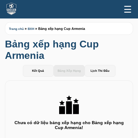
☰
»
»
Bảng xếp hạng Cup Armenia
Trang chủ
BXH
Bảng xếp hạng Cup
Armenia
Kết Quả
Bảng Xếp Hạng
Lịch Thi Đấu
Chưa có dữ liệu bảng xếp hạng cho Bảng xếp hạng
Cup Armenia!