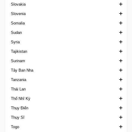
Slovakia
Giao hữu câu lạc bộ
League One Scotland
VĐQG Serbia
VĐQG Singapore
Hạng nhất Síp
Slovenia
China Cup
Ngoại hạng Scotland
Srpska Liga
League Cup Singapore
Hạng nhì Síp
VĐQG Slovakia
Somalia
Club Friendlies Women
League Two Scotland
Hạng ba Síp
2. liga Slovakia
1. SNL
Sudan
CONMEBOL/UEFA Finalissima
Scottish Cup
Siêu Cup Síp
3. liga Slovakia
2. SNL
hạng Nhất Somalia
Syria
COTIF Tournament
SWF Scottish Cup
Cup Cyprus
Cup Slovakia
3. SNL
Ngoại hạng Sudan
Tajikistan
Emirates Cup
SWPL Cup
I Liga Women
Cup Slovenia
Ngoại hạng Syria
Surinam
FIFA Confederations Cup
VĐQG Tajikistan
Tây Ban Nha
FIFA U17 Women's World Cup
Suriname Major League
Tanzania
Giao hữu
Cúp Nhà vua Tây Ban Nha
Thái Lan
FIFA U20 Women's World Cup
Copa Federacion
Ligi kuu Bara
Thổ Nhĩ Kỳ
Friendlies Women
La Liga
FA Cup Thailand
Thụy Điển
Gulf Cup of Nations
Primera Division Femenina
League Cup Thailand
1. Lig
Thụy Sĩ
International Champions Cup
Primera Division RFEF
VĐQG Thái Lan
2. Lig
VĐQG Thụy Điển
Togo
Islamic Solidarity Games
Segunda Division Spain
Thai Champions Cup
3. Lig Turkey
Damallsvenskan
1. Liga Classic