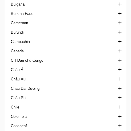
Bulgaria
Second Amateur Division
VĐQG Bồ Đào Nha
Torneo Amistoso de Verano
Premijer Liga
Acreano
Burkina Faso
Super Cup Belgium
Liga Revelacao U23
Alagoano 1
Cúp Bóng đá Bulgaria
Cameroon
Super League Belgium
Siêu Cúp Bồ Đào Nha
Alagoano 2
Hạng Nhất Bulgaria
Ligue 1 Burkina Faso
Burundi
Third Amateur Division
Segunda Liga
Alagoano U20
Hạng Nhì Bulgaria
VĐQG Cameroon
Campuchia
Taca da Liga
Amapaense Brazil
Hạng Ba Bulgaria
Siêu Cúp Cameroon
Ligue A
Canada
Taca de Portugal
Amazonense 1
Super Cup Bulgaria
Elite Two
Ngoại hạng Campuchia
CH Dân chủ Congo
Taca Revelacao U23
Amazonense 2
Hun Sen Cup
Ngoại hạng Canada
Châu Á
Baiano 1
Canadian Championship
Ligue 1 Congo DR
Châu Âu
Baiano 2
Canadian Soccer League
AFC Challenge Cup
Châu Đại Dương
Baiano U20
League 1 Ontario
AFC Challenge League
U20 Elite League
Châu Phi
Brasileiro de Aspirantes
Northern Super League
AFC Champions League Elite
UEFA Champions League
OFC Champions League
Chile
Brasileiro Feminino A1
PCSL
AFC Champions League Two
UEFA Conference League
OFC Nations Cup
Africa Cup of Nations Qualification
Colombia
Brasileiro U17
AFC U17 Asian Cup
UEFA Europa League
OFC U19 Championship
Africa U20 Cup of Nations
Cúp Chile
Concacaf
Brasileiro U20 A
AFC U17 Asian Cup Qualification
UEFA European Championship
Africa U23 Cup of Nations Qualification
Hạng Nhì Chile
Cúp Colombia