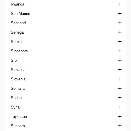
Rwanda
Ykkonen
National 2
QFA Cup
Siêu Cúp Faroe
Algarve Cup
Cupa Romaniei
San Marino
Ykkoscup Finland
National 3
Second Division
Logmanssteypid
Arab Club Champions Cup
VĐQG Romania
VĐQG Rwanda
Scotland
Ykkosliiga
Premiere Ligue
Stars League
Arab Cup
Liga 1 Feminin
VĐQG San Marino
Senegal
Trophée des Champions
Cúp bóng đá châu Phi
Liga II
Coppa Titano
Challenge Cup Scotland
Serbia
CAC Games
Liga III
Super Cup San Marino
Championship Scotland
Ligue 1 Senegal
Singapore
Campeones Cup
Supercupa
Highland / Lowland
Cup Serbia
Síp
Caribbean Cup
League Cup Scotland
Prva Liga
Cup Singapore
Slovakia
Giao hữu câu lạc bộ
League One Scotland
VĐQG Serbia
VĐQG Singapore
Hạng nhất Síp
Slovenia
China Cup
Ngoại hạng Scotland
Srpska Liga
League Cup Singapore
Hạng nhì Síp
VĐQG Slovakia
Somalia
Club Friendlies Women
League Two Scotland
Hạng ba Síp
2. liga Slovakia
1. SNL
Sudan
CONMEBOL/UEFA Finalissima
Scottish Cup
Siêu Cup Síp
3. liga Slovakia
2. SNL
hạng Nhất Somalia
Syria
COTIF Tournament
SWF Scottish Cup
Cup Cyprus
Cup Slovakia
3. SNL
Ngoại hạng Sudan
Tajikistan
Emirates Cup
SWPL Cup
I Liga Women
Cup Slovenia
Ngoại hạng Syria
Surinam
FIFA Confederations Cup
VĐQG Tajikistan