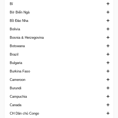
Bỉ
U18 Premier League
Siêu Cúp Belarus
Ngoại hạng Bhutan
Bờ Biển Ngà
Women’s FA Community Shield
Reserve League Belarus
Super League Bhutan
Giải hạng Nhì Bỉ
Bồ Đào Nha
Women's FA Cup
Cúp Bóng đá Bỉ
VĐQG Bờ Biển Ngà
Bolivia
Women's Super League
First Amateur Division
1a Divisao Women
Bosnia & Herzegovina
WSL 2
First Division A
Campeonato de Portugal Prio
Cúp bóng đá Bolivia
Botswana
VĐQG Bỉ
Juniores U19
Giải hạng nhất Bolivia
Ngoại hạng Bosnia và Herzegovina
Brazil
Provincial
Liga 3 Portugal
Nacional B Bolivia
Cúp bóng đá Bosna và Hercegovina
Ngoại hạng Botswana
Bulgaria
Second Amateur Division
VĐQG Bồ Đào Nha
Torneo Amistoso de Verano
Premijer Liga
Acreano
Burkina Faso
Super Cup Belgium
Liga Revelacao U23
Alagoano 1
Cúp Bóng đá Bulgaria
Cameroon
Super League Belgium
Siêu Cúp Bồ Đào Nha
Alagoano 2
Hạng Nhất Bulgaria
Ligue 1 Burkina Faso
Burundi
Third Amateur Division
Segunda Liga
Alagoano U20
Hạng Nhì Bulgaria
VĐQG Cameroon
Campuchia
Taca da Liga
Amapaense Brazil
Hạng Ba Bulgaria
Siêu Cúp Cameroon
Ligue A
Canada
Taca de Portugal
Amazonense 1
Super Cup Bulgaria
Elite Two
Ngoại hạng Campuchia
CH Dân chủ Congo
Taca Revelacao U23
Amazonense 2
Hun Sen Cup
Ngoại hạng Canada