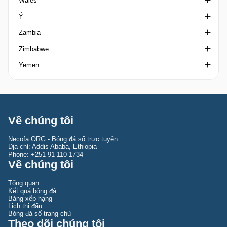
Wales
SAFF Championship
New South Wales NPL
Persha Liga
Super Copa Uruguay
VĐQG Uzbekistan
Copa Venezuela
Siêu Cúp Việt Nam
Ý
SheBelieves Cup
NNSW League 1
U19 League
Super Cup Uzbekistan
Segunda Division Venezuela
V-League
FAW Championship
Zambia
South American Youth Games
Northern NSW NPL
U21 League
Supercopa Venezuela
Hạng nhất Quốc gia
Ngoại hạng xứ Wales
Campionato Primavera 1
Zimbabwe
Southeast Asian Games
Northern Territory Premier League
Cup Quốc Gia Việt Nam
League Cup Wales
Campionato Primavera 2
Ngoại hạng Zambia
Yemen
The Atlantic Cup
NSW League One
Welsh Cup
Coppa Italia
Ngoại hạng Zimbabwe
Tipsport Malta Cup
Queensland NPL
Coppa Italia Primavera
Yemeni League
Tournoi Maurice Revello
Queensland Premier League
Coppa Italia Serie C
U20 Arab Championship
South Australia NPL Australia
Coppa Italia Serie D
Về chúng tôi
UAE-Qatar Super Shield
South Australia State League 1
Coppa Italia Women
Necofa ORG - Bóng đá số trực tuyến
UEFA/CONMEBOL Club Challenge
Tasmania Northern Championship
Serie A
Địa chỉ: Addis Ababa, Ethiopia
Phone: +251 91 110 1734
Về chúng tôi
WAFF Championship U23
Tasmania NPL
Serie A Women
Women's International Champions Cup
Tasmania Southern Championship
Serie B
Tổng quan
Kết quả bóng đá
Women's Olympic Qualifying Asia
Victoria NPL
Serie C
Bảng xếp hạng
Lịch thi đấu
Women's Olympic Qualifying CAF
Victoria PL 1
Siêu Cúp Ý
Bóng đá số trang chủ
Theo dõi chúng tôi