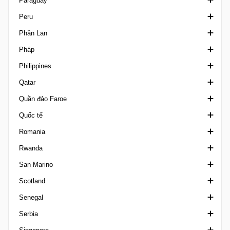
Paraguay
Sergipano 2
USL League One
CONMEBOL U20 Femenino
Superliga Women
Japan Football League
LPF
Peru
VĐQG Brazil
USL League Two
Youth Championship
WE League
Copa Paraguay
Phần Lan
hạng nhì Brazil
USL Super League
VĐQG Paraguay
Copa Bicentenario
Pháp
hạng 3 Brazil
USL W League
Division Intermedia
Copa Inca
Kakkonen
Philippines
hạng 4 Brazil
WPSL
Supercopa Paraguay
Hạng Nhất Peru
Kakkosen Cup
Cúp Quốc gia Pháp
Qatar
Sergipano U20
Hạng 2 Peru
Kansallinen Liiga
Cúp Liên đoàn Pháp
Copa Paulino Alcantara
Quần đảo Faroe
Siêu Cúp Brazil
Copa Peru
League Cup Finland
Ligue 1
PFL
Emir Cup Qatar
Quốc tế
Sul-Matogrossense
Supercopa Peru
VĐQG Phần Lan
Ligue 2 France
Qatar Cup
1. Deild Faroe Islands
Romania
Tocantinense
Suomen Cup
National 1
VĐQG Qatar
Ngoại hạng Faroe
Cúp Vô địch Châu Á
Rwanda
Ykkonen
National 2
QFA Cup
Siêu Cúp Faroe
Algarve Cup
Cupa Romaniei
San Marino
Ykkoscup Finland
National 3
Second Division
Logmanssteypid
Arab Club Champions Cup
VĐQG Romania
VĐQG Rwanda
Scotland
Ykkosliiga
Premiere Ligue
Stars League
Arab Cup
Liga 1 Feminin
VĐQG San Marino
Senegal
Trophée des Champions
Cúp bóng đá châu Phi
Liga II
Coppa Titano
Challenge Cup Scotland
Serbia
CAC Games
Liga III
Super Cup San Marino
Championship Scotland
Ligue 1 Senegal