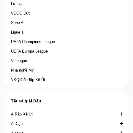
La Liga
VĐQG Đức
Serie A
Ligue 1
UEFA Champions League
UEFA Europa League
V-League
Nhà nghề Mỹ
VĐQG Ả Rập Xê Út
Tất cả giải Đấu
Ả Rập Xê Út
Ai Cập
Crown Prince Cup Saudi Arabia