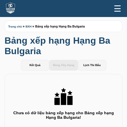
☰
»
»
Bảng xếp hạng Hạng Ba Bulgaria
Trang chủ
BXH
Bảng xếp hạng Hạng Ba
Bulgaria
Kết Quả
Bảng Xếp Hạng
Lịch Thi Đấu
Chưa có dữ liệu bảng xếp hạng cho Bảng xếp hạng
Hạng Ba Bulgaria!