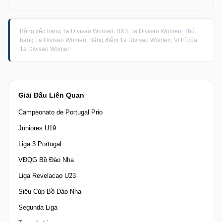
Bảng xếp hạng 1a Divisao Women, BXH 1a Divisao Women, Thứ
hạng 1a Divisao Women, Bảng điểm 1a Divisao Women, Vị trí của
1a Divisao Women
Giải Đấu Liên Quan
Campeonato de Portugal Prio
Juniores U19
Liga 3 Portugal
VĐQG Bồ Đào Nha
Liga Revelacao U23
Siêu Cúp Bồ Đào Nha
Segunda Liga