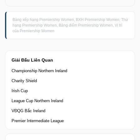
Bảng xếp hạng Premiership Women, BXH Premiership Women, Thứ
hạng Premiership Women, Bảng điểm Premiership Women, Vị trí
của Premiership Women
Giải Đấu Liên Quan
Championship Northern Ireland
Charity Shield
Irish Cup
League Cup Northern Ireland
VĐQG Bắc Ireland
Premier Intermediate League