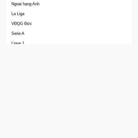
Ngoại hạng Anh
La Liga
VĐQG Đức
Serie A
Ligue 1
UEFA Champions League
UEFA Europa League
V-League
Nhà nghề Mỹ
VĐQG Ả Rập Xê Út
Tất cả giải Đấu
Ả Rập Xê Út