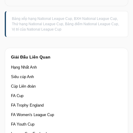
Bảng xếp hạng National League Cup, BXH National League Cup,
Thứ hạng National League Cup, Bảng điểm National League Cup,
Vị trí của National League Cup
Giải Đấu Liên Quan
Hạng Nhất Anh
Siêu cúp Anh
Cúp Liên đoàn
FA Cup
FA Trophy England
FA Women's League Cup
FA Youth Cup