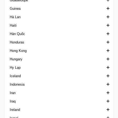
Guadeloupe
Copa do Brasil U17
Liga 3 Georgia
Rock Cup
VĐQG Guatemala
Guinea
Copa do Brasil U20
Primera Division Guatemala
Division d'Honneur
Hà Lan
Copa do Nordeste
VĐQG Guinea
Haiti
Copa Espírito Santo
Derde Divisie
Hàn Quốc
Copa Fares Lopes
VĐQG Hà Lan
Ligue Haitienne Haiti
Honduras
Copa Gaucha
Eerste Divisie
K League 1
Hong Kong
Copa Grao Para
Eredivisie Women
K League 2
VĐQG Honduras
Hungary
Copa Paulista
KNVB Beker Netherlands
K League Cup
FA Cup Hong Kong
Hy Lạp
Copa Rio
Siêu Cúp Hà Lan
Cúp Quốc Gia Hàn Quốc
Ngoại hạng Hong Kong
VĐQG Hungary
Iceland
Copa Rio U20
Reserve League Netherlands
K3 League
HKFA 1st Division
Magyar Kupa
Cúp Quốc gia Hy Lạp
Indonesia
Copa Santa Catarina
Tweede Divisie
WK-League
Sapling Cup
NB II
Football League
1. Deild Iceland
Iran
Copa Verde
U18 Divisie 1 Netherlands
Senior Shield
NB III
VĐQG Hy Lạp
VĐQG Iceland
VĐQG Indonesia
Iraq
Estadual Junior U20
U19 Divisie 1
HKPL Cup
Hạng Nhì Hy Lạp
2. Deild
Liga 2 Indonesia
Azadegan League
Ireland
Gaucho 1
U21 Divisie 1 Netherlands
Gamma Ethniki
Besta deild Women
Piala Indonesia
VĐQG Iran
VĐQG I-rắc