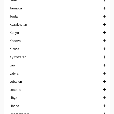
Israel
Gaucho 2
Cup Iceland
Piala Presiden
Siêu Cúp Iran
FAI Cup
Jamaica
Gaucho 3
Fotbolti.net Cup A
Hazfi Cup
FAI President's Cup
Liga Alef
Jordan
Goiano 1
League Cup Iceland
First Division
Ngoại hạng Israel
Ngoại hạng Jamaica
Kazakhstan
Goiano 2
Reykjavik Cup
Ngoại hạng Ireland
Liga Leumit
Ngoại hạng Jordan
Kenya
Goiano 3
Super Cup Iceland
League Cup Ireland
State Cup
Cup Jordan
1. Division Kazakhstan
Kosovo
Goiano U20
Women's President's Cup
Super Cup Israel
Siêu Cúp Jordan
Ngoại hạng Kazakhstan
Ngoại hạng Kenya
Kuwait
Maranhense 1
Toto Cup Ligat Al
Shield Cup Jordan
Siêu Cúp Kazakhstan
Shield Cup Kenya
Siêu Cup Kosovo
Kyrgyzstan
Maranhense 2
Cup Kazakhstan
Super League Kenya
VĐQG Kosovo
Crown Prince Cup Kuwait
Lào
Matogrossense 1
Cup Kosovo
Division 1 Kuwait
VĐQG Kyrgyzstan
Latvia
Matogrossense 2
VĐQG Kuwait
VĐQG Lào
Lebanon
Mineiro 1
Siêu Cúp Kuwait
1. Liga Latvia
Lesotho
Mineiro 2
Emir Cup Kuwait
Siêu Cúp Latvia
Cup Lebanon
Libya
Mineiro 3
VĐQG Latvia
Ngoại hạng Lebanon
Ngoại hạng Lesotho
Liberia
Mineiro U20
Cup Latvia
Federation Cup Lebanon
Ngoại hạng Libya