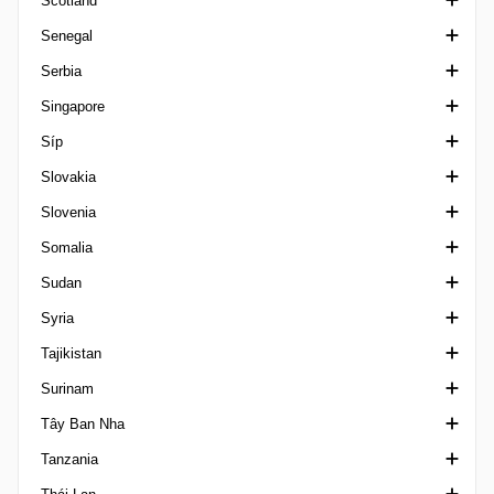
Scotland
Ykkosliiga
Premiere Ligue
Stars League
Arab Cup
Liga 1 Feminin
VĐQG San Marino
Senegal
Trophée des Champions
Cúp bóng đá châu Phi
Liga II
Coppa Titano
Challenge Cup Scotland
Serbia
CAC Games
Liga III
Super Cup San Marino
Championship Scotland
Ligue 1 Senegal
Singapore
Campeones Cup
Supercupa
Highland / Lowland
Cup Serbia
Síp
Caribbean Cup
League Cup Scotland
Prva Liga
Cup Singapore
Slovakia
Giao hữu câu lạc bộ
League One Scotland
VĐQG Serbia
VĐQG Singapore
Hạng nhất Síp
Slovenia
China Cup
Ngoại hạng Scotland
Srpska Liga
League Cup Singapore
Hạng nhì Síp
VĐQG Slovakia
Somalia
Club Friendlies Women
League Two Scotland
Hạng ba Síp
2. liga Slovakia
1. SNL
Sudan
CONMEBOL/UEFA Finalissima
Scottish Cup
Siêu Cup Síp
3. liga Slovakia
2. SNL
hạng Nhất Somalia
Syria
COTIF Tournament
SWF Scottish Cup
Cup Cyprus
Cup Slovakia
3. SNL
Ngoại hạng Sudan
Tajikistan
Emirates Cup
SWPL Cup
I Liga Women
Cup Slovenia
Ngoại hạng Syria
Surinam
FIFA Confederations Cup
VĐQG Tajikistan
Tây Ban Nha
FIFA U17 Women's World Cup
Suriname Major League
Tanzania
Giao hữu
Cúp Nhà vua Tây Ban Nha