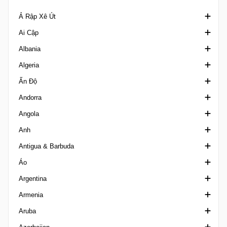
Ả Rập Xê Út
Ai Cập
Crown Prince Cup Saudi Arabia
Albania
Division 1 Saudi Arabia
Cúp quốc gia Ai Cập
Algeria
King's Cup Saudi Arabia
Cúp Liên đoàn Ai Cập
1st Division Albania
Ấn Độ
VĐQG Ả Rập Xê Út
Ngoại hạng Ai Cập
2nd Division
Coupe de la Ligue Algeria
Andorra
Siêu Cúp Ả Rập Xê Út
Second Division A
Cup Albania
Coupe Nationale
AIFF Super Cup India
Angola
Siêu Cúp Ai Cập
Super Cup Albania
VĐQG Algeria
Calcutta Premier Division
VĐQG Andorra
Anh
VĐQG Albania
Ligue 2 Algeria
I-League
2a Divisio
Girabola
Antigua & Barbuda
Reserve League Algeria
I-League 2 India
Copa Constitucio
Hạng Nhất Anh
Áo
Super Cup Algeria
VĐQG Ấn Độ
Super Cup Andorra
Siêu cúp Anh
VĐQG Antigua & Barbuda
Argentina
Santosh Trophy India
Cúp Liên đoàn
Giải hạng hai Áo
Armenia
FA Cup
VĐQG Áo
Cúp quốc gia Argentina
Aruba
FA Trophy England
Cúp Bóng đá Áo
Cúp Siêu giải đấu
Cup Armenia