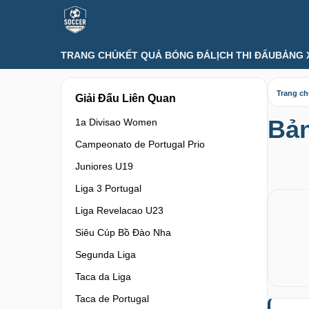
TRANG CHỦ
KẾT QUẢ BÓNG ĐÁ
LỊCH THI ĐẤU
BẢNG 
Trang c
Giải Đấu Liên Quan
Bả
1a Divisao Women
Campeonato de Portugal Prio
Juniores U19
Liga 3 Portugal
Liga Revelacao U23
Siêu Cúp Bồ Đào Nha
Segunda Liga
Taca da Liga
Taca de Portugal