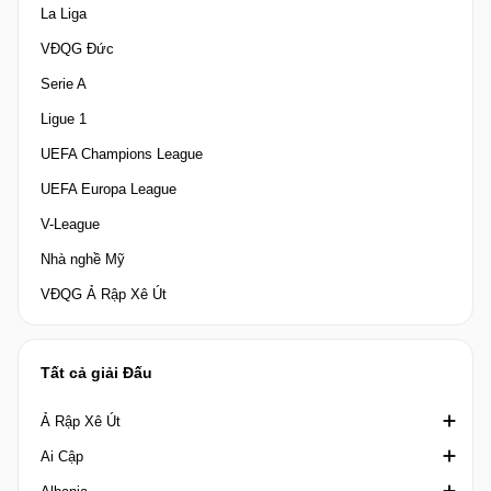
La Liga
VĐQG Đức
Serie A
Ligue 1
UEFA Champions League
UEFA Europa League
V-League
Nhà nghề Mỹ
VĐQG Ả Rập Xê Út
Tất cả giải Đấu
Ả Rập Xê Út
Ai Cập
Crown Prince Cup Saudi Arabia