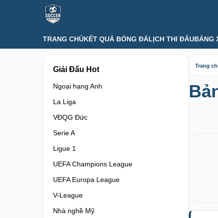
TRANG CHỦ
KẾT QUẢ BÓNG ĐÁ
LỊCH THI ĐẤU
BẢNG 
Trang c
Giải Đấu Hot
Bản
Ngoại hạng Anh
La Liga
VĐQG Đức
Serie A
Ligue 1
UEFA Champions League
UEFA Europa League
V-League
Nhà nghề Mỹ