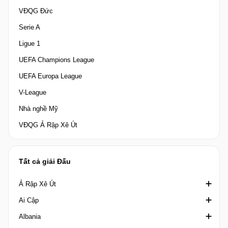
VĐQG Đức
Serie A
Ligue 1
UEFA Champions League
UEFA Europa League
V-League
Nhà nghề Mỹ
VĐQG Ả Rập Xê Út
Tất cả giải Đấu
Ả Rập Xê Út
Ai Cập
Crown Prince Cup Saudi Arabia
Albania
Division 1 Saudi Arabia
Cúp quốc gia Ai Cập