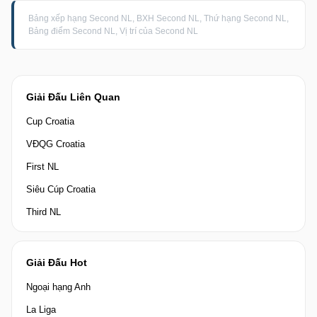
Bảng xếp hạng Second NL, BXH Second NL, Thứ hạng Second NL,
Bảng điểm Second NL, Vị trí của Second NL
Giải Đấu Liên Quan
Cup Croatia
VĐQG Croatia
First NL
Siêu Cúp Croatia
Third NL
Giải Đấu Hot
Ngoại hạng Anh
La Liga