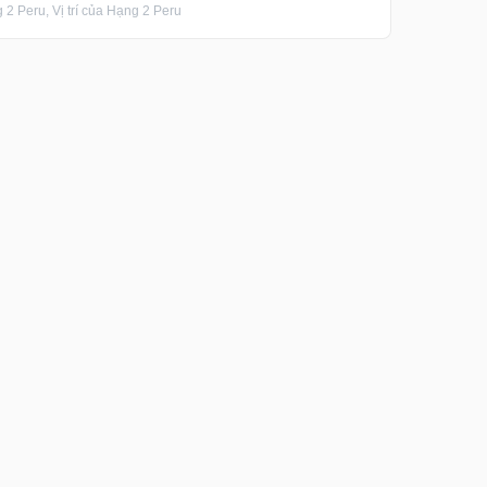
 Peru, Vị trí của Hạng 2 Peru