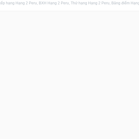
ếp hạng Hạng 2 Peru, BXH Hạng 2 Peru, Thứ hạng Hạng 2 Peru, Bảng điểm Hạng 2