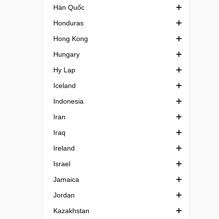
Hàn Quốc
Copa Fares Lopes
VĐQG Hà Lan
Ligue Haitienne Haiti
Honduras
Copa Gaucha
Eerste Divisie
K League 1
Hong Kong
Copa Grao Para
Eredivisie Women
K League 2
VĐQG Honduras
Hungary
Copa Paulista
KNVB Beker Netherlands
K League Cup
FA Cup Hong Kong
Hy Lạp
Copa Rio
Siêu Cúp Hà Lan
Cúp Quốc Gia Hàn Quốc
Ngoại hạng Hong Kong
VĐQG Hungary
Iceland
Copa Rio U20
Reserve League Netherlands
K3 League
HKFA 1st Division
Magyar Kupa
Cúp Quốc gia Hy Lạp
Indonesia
Copa Santa Catarina
Tweede Divisie
WK-League
Sapling Cup
NB II
Football League
1. Deild Iceland
Iran
Copa Verde
U18 Divisie 1 Netherlands
Senior Shield
NB III
VĐQG Hy Lạp
VĐQG Iceland
VĐQG Indonesia
Iraq
Estadual Junior U20
U19 Divisie 1
HKPL Cup
Hạng Nhì Hy Lạp
2. Deild
Liga 2 Indonesia
Azadegan League
Ireland
Gaucho 1
U21 Divisie 1 Netherlands
Gamma Ethniki
Besta deild Women
Piala Indonesia
VĐQG Iran
VĐQG I-rắc
Israel
Gaucho 2
Cup Iceland
Piala Presiden
Siêu Cúp Iran
FAI Cup
Jamaica
Gaucho 3
Fotbolti.net Cup A
Hazfi Cup
FAI President's Cup
Liga Alef
Jordan
Goiano 1
League Cup Iceland
First Division
Ngoại hạng Israel
Ngoại hạng Jamaica
Kazakhstan
Goiano 2
Reykjavik Cup
Ngoại hạng Ireland
Liga Leumit
Ngoại hạng Jordan