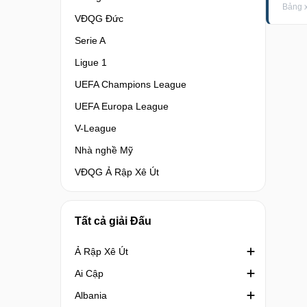
Bảng x
VĐQG Đức
Serie A
Ligue 1
UEFA Champions League
UEFA Europa League
V-League
Nhà nghề Mỹ
VĐQG Ả Rập Xê Út
Tất cả giải Đấu
Ả Rập Xê Út
Ai Cập
Crown Prince Cup Saudi Arabia
Albania
Division 1 Saudi Arabia
Cúp quốc gia Ai Cập