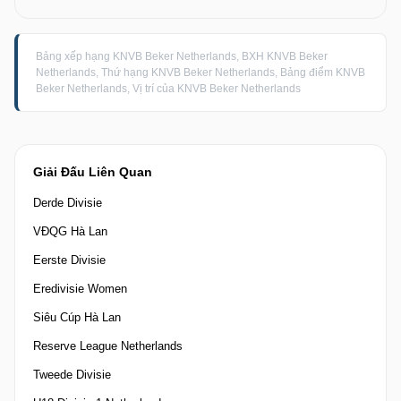
Bảng xếp hạng KNVB Beker Netherlands, BXH KNVB Beker
Netherlands, Thứ hạng KNVB Beker Netherlands, Bảng điểm KNVB
Beker Netherlands, Vị trí của KNVB Beker Netherlands
Giải Đấu Liên Quan
Derde Divisie
VĐQG Hà Lan
Eerste Divisie
Eredivisie Women
Siêu Cúp Hà Lan
Reserve League Netherlands
Tweede Divisie