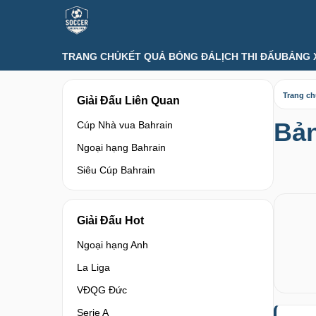
TRANG CHỦ
KẾT QUẢ BÓNG ĐÁ
LỊCH THI ĐẤU
BẢNG 
Trang c
Giải Đấu Liên Quan
Bản
Cúp Nhà vua Bahrain
Ngoại hạng Bahrain
Siêu Cúp Bahrain
Giải Đấu Hot
Ngoại hạng Anh
La Liga
VĐQG Đức
Serie A