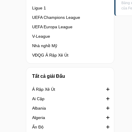
Bảng x
Ligue 1
của Fe
UEFA Champions League
UEFA Europa League
V-League
Nhà nghề Mỹ
VĐQG Ả Rập Xê Út
Tất cả giải Đấu
Ả Rập Xê Út
Ai Cập
Crown Prince Cup Saudi Arabia
Albania
Division 1 Saudi Arabia
Cúp quốc gia Ai Cập
Algeria
King's Cup Saudi Arabia
Cúp Liên đoàn Ai Cập
1st Division Albania
Ấn Độ
VĐQG Ả Rập Xê Út
Ngoại hạng Ai Cập
2nd Division
Coupe de la Ligue Algeria